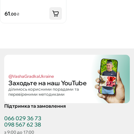
61
.00
₴
@VashaGradkaUkraine
Заходьте на наш YouTube
ділимось корисними порадами та
перевіреними методиками
Підтримка та замовлення
066 029 36 73
098 567 62 38
з 9:00 до 17:00