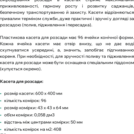
приживлюваності, гарному росту і розвитку саджанців,
безпечному транспортуванню й захисту. Касети відрізняються
тривалим терміном служби, дуже практичні і зручні у догляді за
розсадою (полив, підживлення і пересадка).
Пластикова касета для розсади має 96 ячейки конічної форми.
Кожна ячейка касети має отвір внизу, що не дає воді
скупчуватися усередині, а, значить, запобігає підгниванню
кореня. При необхідності, для зручності поливу та підживлення
касета для розсади може бути оснащена спеціальним піддоном
(купується окремо).
Касета для розсади:
розмір касети: 600 x 400 мм
кількість комірок: 96
розмір комірки: 43 х 43 х 64 мм
об'єм комірки: 0,058 дм3
відстань між центрами комірки: 50 мм
кількість комірок на м2: 408