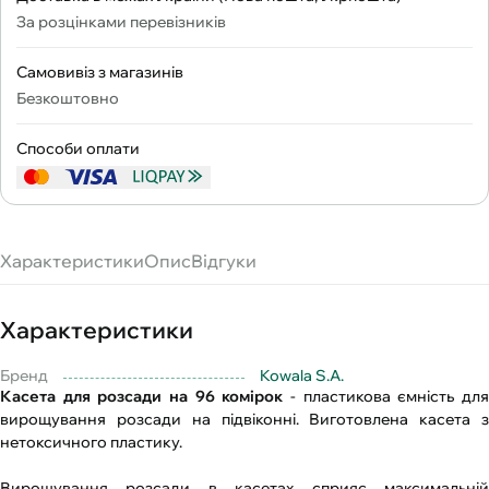
За розцінками перевізників
Самовивіз з магазинів
Безкоштовно
Способи оплати
Характеристики
Опис
Відгуки
Характеристики
Бренд
Kowala S.A.
Касета для розсади на 96 комірок
- пластикова ємність дл
вирощування розсади на підвіконні. Виготовлена ​​касета з
нетоксичного пластику.
Вирощування розсади в касетах сприяє максимальній