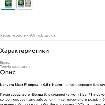
Характеристики
Опис
Відгуки
Характеристики
Бренд
Термін дозрівання
Опис
Капуста Віват F1 середня 0,5 г, Nasko
- капуста середня білокач
Качан середнього гібрида білокачанної капусти Віват F1 плоск
кочеригою, зовнішнє забарвлення - світло-зелене, в розрізі - бі
основних збудників хвороби. Висота качана 17-25 см, щільність