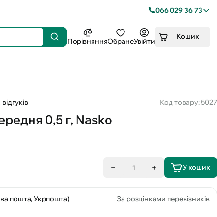
066 029 36 73
Кошик
Порівняння
Обране
Увійти
 відгуків
Код товару: 5027
ередня 0,5 г, Nasko
У кошик
1
ова пошта, Укрпошта)
За розцінками перевізників