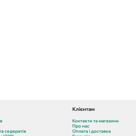
Клієнтам
ів
Контакти та магазини
в
Про нас
та седератів
Оплата і доставка