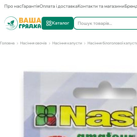
Про нас
Гарантія
Оплата і доставка
Контакти та магазини
Брен
Каталог
Головна
Насіння овочів
Насіння капусти
Насіння білоголової капуст