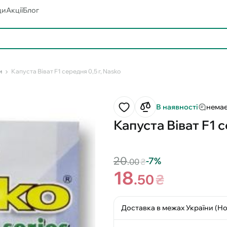
ди
Акції
Блог
и
Капуста Віват F1 середня 0,5 г, Nasko
В наявності
немає
Капуста Віват F1 с
20
-7%
.00
₴
18
.50
₴
Доставка в межах України (Н