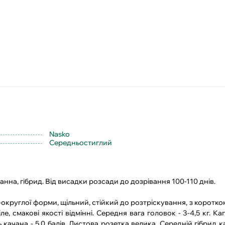
Nasko
Середньостиглий
анна, гібрид. Від висадки розсади до дозрівання 100-110 днів.
о-округлої форми, щільний, стійкий до розтріскування, з корот
ле, смакові якості відмінні. Середня вага головок - 3-4,5 кг. Ка
 качана - 5,0 балів. Листова розетка велика. Середній гібрид к