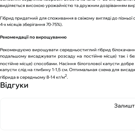
виділяється високою урожайністю та дружним дозріванням вир
Гібрид придатний для споживання в свіжому вигляді до пізньої о
4-х місяців зберігання 70-75%).
Рекомендації по вирощуванню
Рекомендуємо вирощувати середньостиглий гібрид білокачанної 
подальшому висаджувати розсаду на постійне місце) так і бе
постійне місце) способами. Насіння білоголової капусти добр
капусти слід на глибину 1-1,5 см. Оптимальная схема для висад
2
гібрида в середньому 8-14 кг/м
.
Відгуки
Залиште