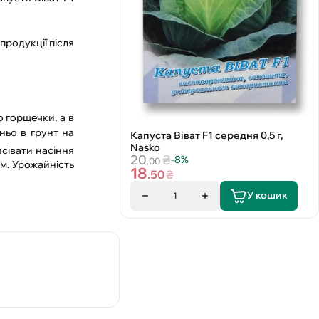
продукції після
 горщечки, а в
ньо в грунт на
Капуста Віват F1 середня 0,5 г,
Nasko
исівати насіння
20
₴
-8%
.00
см. Урожайність
18
.50
₴
У кошик
1