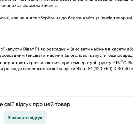
івняних за формою качанів.
сені, квашення та зберігання до березня місяця (вихід товарної 
капусти Віват F1 як розсадним (висівати насіння в касети або
зрозсадним (висівати насіння білоголової капусти безпосеред
0
е проростають і розвиваються при температурі грунту +15
С. В
ки розсади середньостиглої капусти Віват F1 (120 +50) Х 30-40 
 свій відгук про цей товар
Залишити відгук