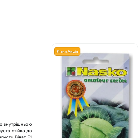
Літня Акція
кою внутрішньою
пуста стійка до
апусти Віват F1