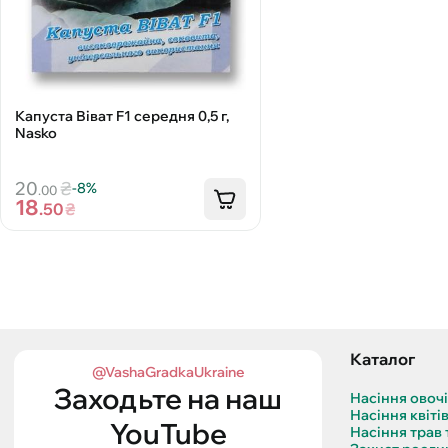
Капуста Віват F1 середня 0,5 г,
Nasko
20
₴
-8%
.00
18
.50
₴
Каталог
@VashaGradkaUkraine
Заходьте на наш
Насіння овоч
Насіння квіті
YouTube
Насіння трав 