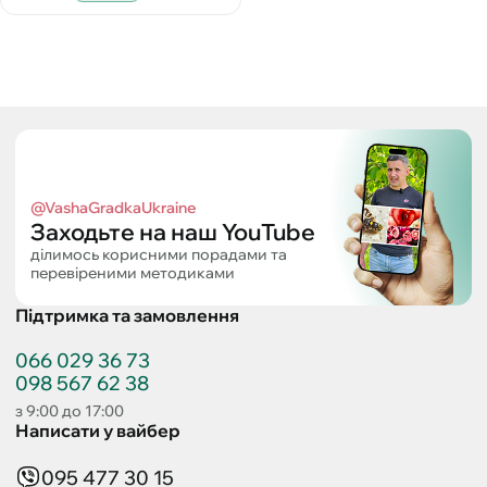
@VashaGradkaUkraine
Заходьте на наш YouTube
ділимось корисними порадами та
перевіреними методиками
Підтримка та замовлення
066 029 36 73
098 567 62 38
з 9:00 до 17:00
Написати у вайбер
095 477 30 15