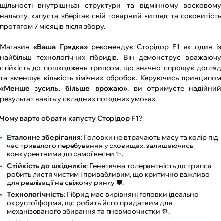
щільності внутрішньої структури та відмінному восковому
нальоту, капуста зберігає свій товарний вигляд та соковитість
протягом 7 місяців після збору.
Магазин
«Ваша Грядка»
рекомендує Сторідор F1 як один із
найбільш технологічних гібридів. Він демонструє вражаючу
стійкість до пошкоджень трипсом, що значно спрощує догляд
та зменшує кількість хімічних обробок. Керуючись принципом
«Менше зусиль, більше врожаю»
, ви отримуєте надійний
результат навіть у складних погодних умовах.
Чому варто обрати капусту Сторідор F1?
Еталонне зберігання
: Головки не втрачають масу та колір під
час тривалого перебування у сховищах, залишаючись
конкурентними до самої весни ✨.
Стійкість до шкідників
: Генетична толерантність до трипса
робить листя чистим і привабливим, що критично важливо
для реалізації на свіжому ринку 🛡️.
Технологічність
: Гібрид має вирівняні головки ідеально
округлої форми, що робить його придатним для
механізованого збирання та пневмоочистки ⚙️.