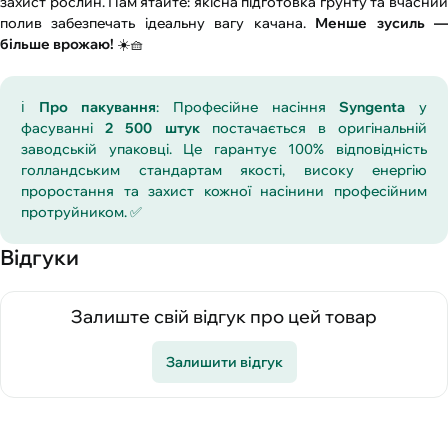
захист рослин. Пам'ятайте: якісна підготовка ґрунту та вчасний
полив забезпечать ідеальну вагу качана.
Менше зусиль 
більше врожаю!
☀️🧺
ℹ️
Про пакування
: Професійне насіння
Syngenta
у
фасуванні
2 500 штук
постачається в оригінальній
заводській упаковці. Це гарантує 100% відповідність
голландським стандартам якості, високу енергію
проростання та захист кожної насінини професійним
протруйником. ✅
Відгуки
Залиште свій відгук про цей товар
Залишити відгук