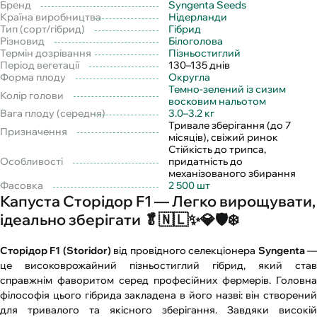
Бренд
Syngenta Seeds
Країна виробництва
Нідерланди
Тип (сорт/гібрид)
Гібрид
Різновид
Білоголова
Термін дозрівання
Пізньостиглий
Період вегетації
130–135 днів
Форма плоду
Округла
Темно-зелений із сизим
Колір голови
восковим нальотом
Вага плоду (середня)
3.0–3.2 кг
Тривале зберігання (до 7
Призначення
місяців), свіжий ринок
Стійкість до трипса,
Особливості
придатність до
механізованого збирання
Фасовка
2 500 шт
Капуста Сторідор F1 — Легко вирощувати,
ідеально зберігати 🥬🇳🇱✨💎🛡️❄️
Сторідор F1 (Storidor)
від провідного селекціонера
Syngenta
це високоврожайний пізньостиглий гібрид, який став
справжнім фаворитом серед професійних фермерів. Головна
філософія цього гібрида закладена в його назві: він створений
для тривалого та якісного зберігання. Завдяки високій