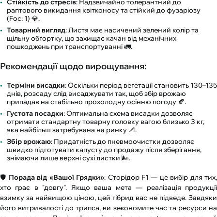
Стійкість до стресів
: Надзвичайно толерантний до
раптового викидання квітконосу та стійкий до фузаріозу
(Foc: 1) 💎.
Товарний вигляд
: Листя має насичений зелений колір та
щільну обгортку, що захищає качан від механічних
пошкоджень при транспортуванні 🚛.
Рекомендації щодо вирощування:
Терміни висадки
: Оскільки період вегетації становить 130–135
днів, розсаду слід висаджувати так, щоб збір врожаю
припадав на стабільно прохолодну осінню погоду 🍂.
Густота посадки
: Оптимальна схема висадки дозволяє
отримати стандартну товарну головку вагою близько 3 кг,
яка найбільш затребувана на ринку 📐.
Збір врожаю
: Придатність до пневмоочистки дозволяє
швидко підготувати капусту до продажу після зберігання,
знімаючи лише верхні сухі листки 🌬️.
🛡️
Порада від «Вашої Грядки»
: Сторідор F1 — це вибір для тих
хто грає в "довгу". Якщо ваша мета — реалізація продукції
взимку за найвищою ціною, цей гібрид вас не підведе. Завдяки
його витривалості до трипса, ви зекономите час та ресурси на