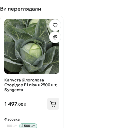
Ви переглядали
Капуста білоголова
Сторідор F1 пізня 2500 шт,
Syngenta
1 497
.00
₴
Фасовка
100 шт
2 500 шт