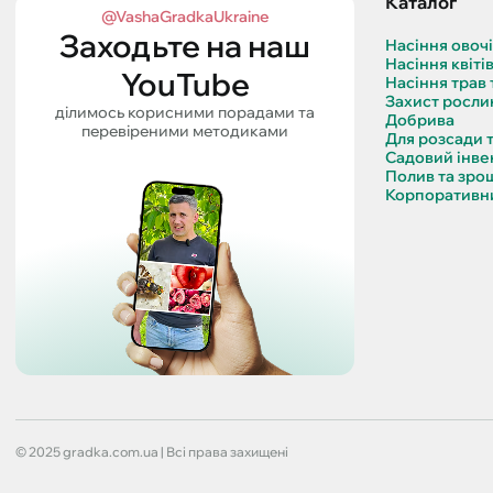
Каталог
@VashaGradkaUkraine
Заходьте на наш
Насіння овоч
Насіння квіті
YouTube
Насіння трав 
Захист росли
ділимось корисними порадами та
Добрива
перевіреними методиками
Для розсади 
Садовий інве
Полив та зро
Корпоративни
© 2025 gradka.com.ua | Всі права захищені