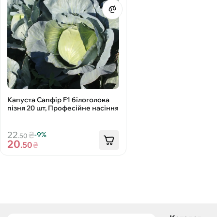
Капуста Сапфір F1 білоголова
пізня 20 шт, Професійне насіння
22
₴
-9%
.50
20
.50
₴