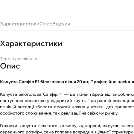
Характеристики
Опис
Відгуки
Характеристики
Термін дозрівання
Опис
Капуста Сапфір F1 білоголова пізня 20 шт, Професійне насіння
Капуста білоголова Сапфір f1 — це пізній гібрид від виробник
наступною висадкою у відкритий ґрунт. При ранній висадці 
пізнішій висадці збирати врожай можна у жовтні для тривалого
особистого споживання, так реалізації на свіжому ринку.
Головки капусти зеленого кольору, однорідні, округло–плеска
середнього розміру, сама головка всередині щільної структури