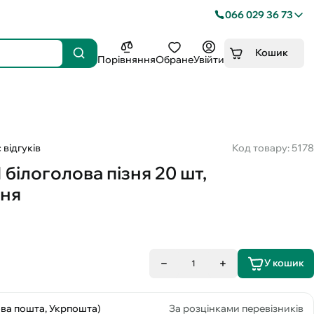
066 029 36 73
Кошик
Порівняння
Обране
Увійти
 відгуків
Код товару: 5178
 білоголова пізня 20 шт,
ння
У кошик
1
ова пошта, Укрпошта)
За розцінками перевізників