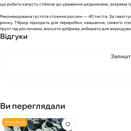
що робить капусту стійкою до ураження шкідниками, зокрема три
Рекомендована густота стояння рослин — 40 тис/га. За такої гу
ринку. Гібрид підходить для переробки, квашення, свіжого 
ґрунт під рослинами, вносити добрива, вибирати для вирощуван
Відгуки
Залиште
Ви переглядали
Літня Акція