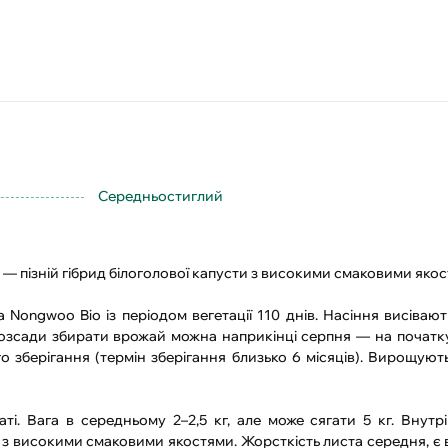
Середньостиглий
— пізній гібрид білоголової капусти з високими смаковими якос
а Nongwoo Bio із періодом вегетації 110 днів. Насіння висіваю
розсади збирати врожай можна наприкінці серпня — на початк
 зберігання (термін зберігання близько 6 місяців). Вирощують
ті. Вага в середньому 2–2,5 кг, але може сягати 5 кг. Внутр
 з високими смаковими якостями. Жорсткість листа середня, є 