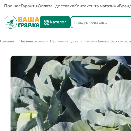
Про нас
Гарантія
Оплата і доставка
Контакти та магазини
Брен
Каталог
Головна
Насіння овочів
Насіння капусти
Насіння білоголової капуст