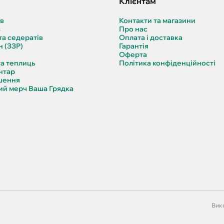
Клієнтам
ів
Контакти та магазини
в
Про нас
та седератів
Оплата і доставка
н (ЗЗР)
Гарантія
Оферта
та теплиць
Політика конфіденційності
нтар
шення
й мерч Ваша Грядка
Вико