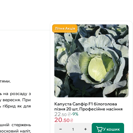
Літня Акція
тями.
ть на розсаду з
у вересня. При
Капуста Сапфір F1 білоголова
 гібрид як для
пізня 20 шт, Професійне насіння
22
₴
-9%
.50
20
.50
₴
ішній стержень
У кошик
1
восковий наліт,