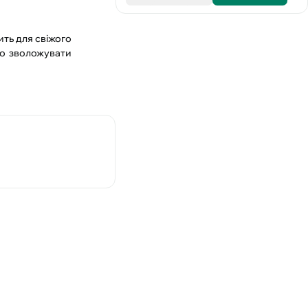
ить для свіжого
но зволожувати