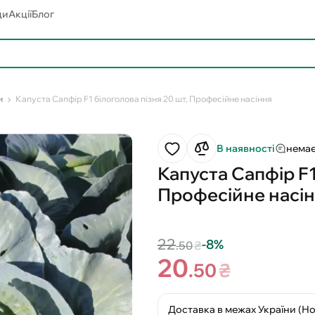
ди
Акції
Блог
и
Капуста Сапфір F1 білоголова пізня 20 шт, Професійне насіння
В наявності
немає
Капуста Сапфір F1
Професійне насі
22
-8%
.50
₴
20
.50
₴
Доставка в межах України (Н