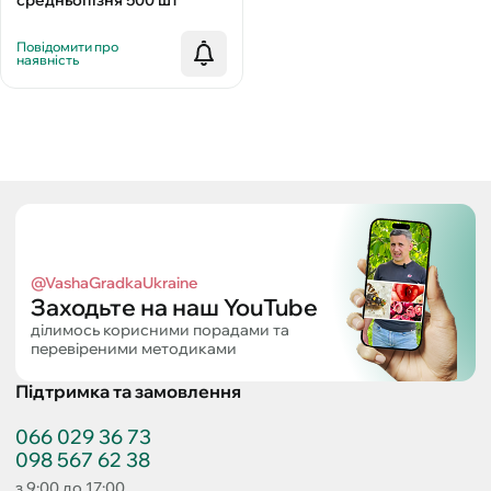
Повідомити про
наявність
@VashaGradkaUkraine
Заходьте на наш YouTube
ділимось корисними порадами та
перевіреними методиками
Підтримка та замовлення
066 029 36 73
098 567 62 38
з 9:00 до 17:00