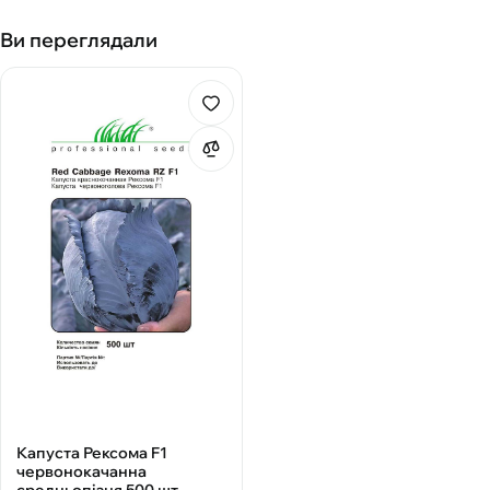
Ви переглядали
Капуста Рексома F1
червонокачанна
средньопізня 500 шт