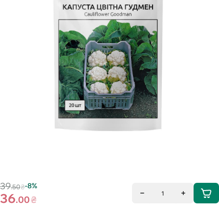
39
-8%
.50
₴
1
36
.00
₴