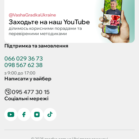
@VashaGradkaUkraine
Заходьте на наш YouTube
ділимось корисними порадами та
перевіреними методиками
Підтримка та замовлення
066 029 36 73
098 567 62 38
з 9:00 до 17:00
Написати у вайбер
095 477 30 15
Соціальні мережі
© 2025 gradka.com.ua | Всі права захищені