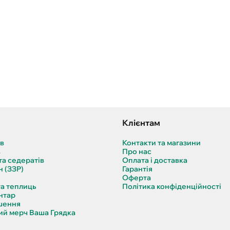
Клієнтам
ів
Контакти та магазини
в
Про нас
та седератів
Оплата і доставка
н (ЗЗР)
Гарантія
Оферта
та теплиць
Політика конфіденційності
нтар
шення
й мерч Ваша Грядка