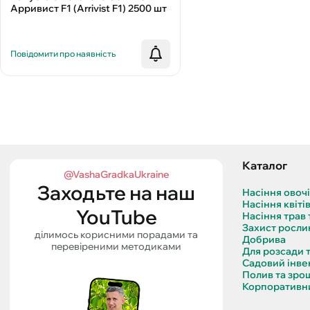
Арривист F1 (Arrivist F1) 2500 шт
Повідомити про наявність
Каталог
@VashaGradkaUkraine
Заходьте на наш
Насіння овоч
Насіння квіті
YouTube
Насіння трав 
Захист росли
ділимось корисними порадами та
Добрива
перевіреними методиками
Для розсади 
Садовий інве
Полив та зро
Корпоративни