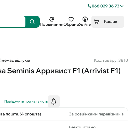
066 029 36 73
Кошик
Порівняння
Обране
Увійти
немає відгуків
Код товару: 3810
 Seminis Арривист F1 (Arrivist F1)
Повідомити про наявність
ова пошта, Укрпошта)
За розцінками перевізників
Безкоштовно