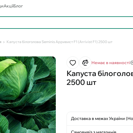
ди
Акції
Блог
и
Капуста білоголова Seminis Арривист F1 (Arrivist F1) 2500 шт
Немає в наявності
Капуста білоголова
2500 шт
Доставка в межах України (Н
Самовивіз з магазинів