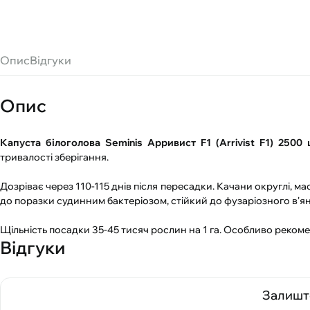
Опис
Відгуки
Опис
Капуста білоголова Seminis Арривист F1 (Arrivist F1) 2500
тривалості зберігання.
Дозріває через 110-115 днів після пересадки. Качани округлі, м
до поразки судинним бактеріозом, стійкий до фузаріозного в'ян
Щільність посадки 35-45 тисяч рослин на 1 га. Особливо рекоме
Відгуки
Залиште