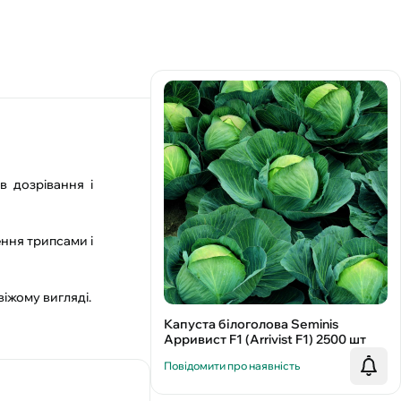
в дозрівання і
ення трипсами і
віжому вигляді.
Капуста білоголова Seminis
Арривист F1 (Arrivist F1) 2500 шт
Повідомити про наявність