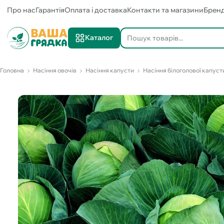
Про нас
Гарантія
Оплата і доставка
Контакти та магазини
Брен
Каталог
Головна
Насіння овочів
Насіння капусти
Насіння білоголової капуст