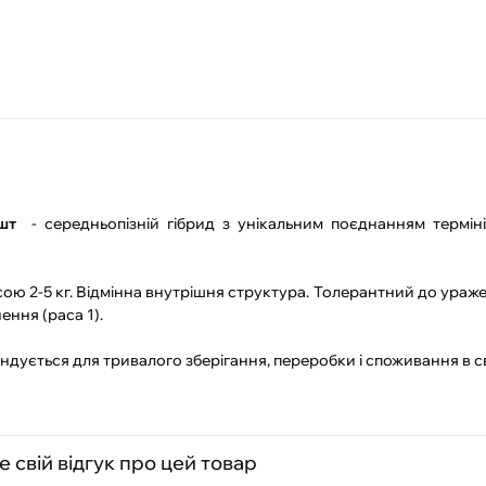
 шт
- середньопізній гібрид з унікальним поєднанням терміні
асою 2-5 кг. Відмінна внутрішня структура. Толерантний до ураж
ення (раса 1).
ндується для тривалого зберігання, переробки і споживання в с
 свій відгук про цей товар