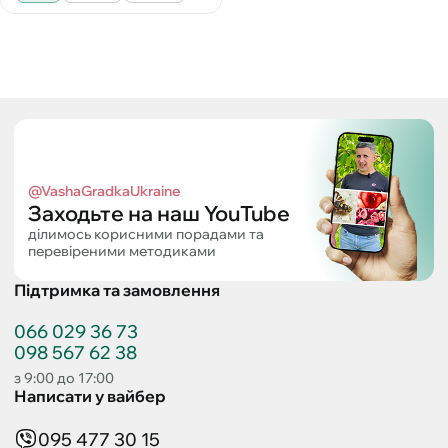
@VashaGradkaUkraine
Заходьте на наш YouTube
ділимось корисними порадами та
перевіреними методиками
Підтримка та замовлення
066 029 36 73
098 567 62 38
з 9:00 до 17:00
Написати у вайбер
095 477 30 15