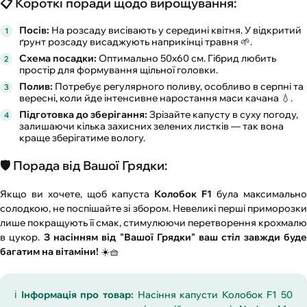
📋 Короткі поради щодо вирощування:
Посів:
На розсаду висівають у середині квітня. У відкритий
ґрунт розсаду висаджують наприкінці травня 🌱.
Схема посадки:
Оптимально 50х60 см. Гібрид любить
простір для формування щільної головки.
Полив:
Потребує регулярного поливу, особливо в серпні та
вересні, коли йде інтенсивне наростання маси качана 💧.
Підготовка до зберігання:
Зрізайте капусту в суху погоду,
залишаючи кілька захисних зелених листків — так вона
краще зберігатиме вологу.
🛡️ Порада від Вашої Грядки:
Якщо ви хочете, щоб капуста
Колобок F1
була максимально
солодкою, не поспішайте зі збором. Невеликі перші приморозки
лише покращують її смак, стимулюючи перетворення крохмалю
в цукор.
З насінням від "Вашої Грядки" ваш стіл завжди буд
багатим на вітаміни!
☀️🧺
ℹ️
Інформація про товар:
Насіння капусти Колобок F1 50