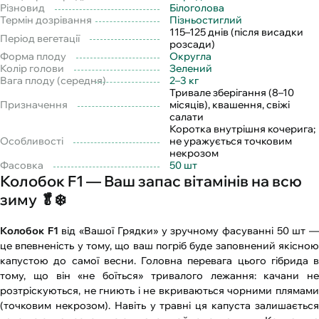
Різновид
Білоголова
Термін дозрівання
Пізньостиглий
115–125 днів (після висадки
Період вегетації
розсади)
Форма плоду
Округла
Колір голови
Зелений
Вага плоду (середня)
2–3 кг
Тривале зберігання (8–10
Призначення
місяців), квашення, свіжі
салати
Коротка внутрішня кочерига;
Особливості
не уражується точковим
некрозом
Фасовка
50 шт
Колобок F1 — Ваш запас вітамінів на всю
зиму 🥬❄️
Колобок F1
від «Вашої Грядки» у зручному фасуванні 50 шт 
це впевненість у тому, що ваш погріб буде заповнений якісною
капустою до самої весни. Головна перевага цього гібрида в
тому, що він «не боїться» тривалого лежання: качани не
розтріскуються, не гниють і не вкриваються чорними плямами
(точковим некрозом). Навіть у травні ця капуста залишається