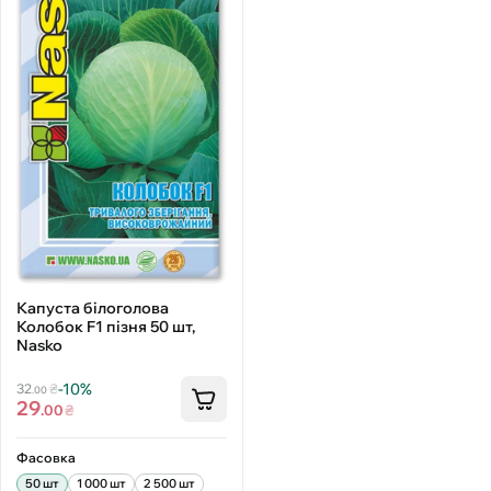
Капуста білоголова
Колобок F1 пізня 50 шт,
Nasko
-10%
32
₴
.00
29
.00
₴
Фасовка
50 шт
1 000 шт
2 500 шт