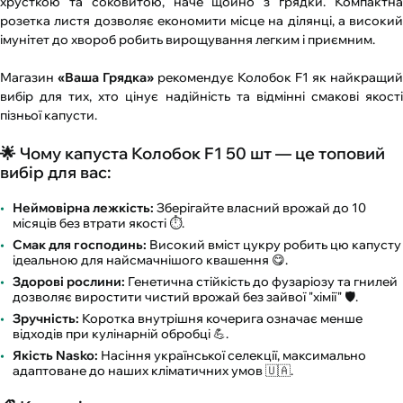
хрусткою та соковитою, наче щойно з грядки. Компактна
розетка листя дозволяє економити місце на ділянці, а високий
імунітет до хвороб робить вирощування легким і приємним.
Магазин
«Ваша Грядка»
рекомендує Колобок F1 як найкращий
вибір для тих, хто цінує надійність та відмінні смакові якості
пізньої капусти.
🌟 Чому капуста Колобок F1 50 шт — це топовий
вибір для вас:
Неймовірна лежкість:
Зберігайте власний врожай до 10
місяців без втрати якості ⏱️.
Смак для господинь:
Високий вміст цукру робить цю капусту
ідеальною для найсмачнішого квашення 😋.
Здорові рослини:
Генетична стійкість до фузаріозу та гнилей
дозволяє виростити чистий врожай без зайвої "хімії" 🛡️.
Зручність:
Коротка внутрішня кочерига означає менше
відходів при кулінарній обробці 💪.
Якість Nasko:
Насіння української селекції, максимально
адаптоване до наших кліматичних умов 🇺🇦.