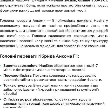
Завдяки нашому принципу
«Менше зусиль, більше врожаю»
,
ви отримуєте гібрид, який успішно протистоїть спеці та посусі,
формуючи важкі, щільні головки преміальної якості.
Головна перевага Анкоми — її неймовірна лежкість. Навіть у
невеликому пакуванні це насіння професійного рівня, яке
дозволить вам виростити врожай, що зберігатиметься у погребі
до самої весни. Головки залишаються соковитими, мають
насичений зелений колір зовні та сніжно-білу, тонку структуру
всередині, що ідеально підходить для професійного квашення.
Головні переваги гібрида Анкома F1:
Виняткова лежкість:
Надійно зберігається протягом 6–7
місяців без втрати смакових та товарних якостей.
Посухостійкість:
Потужна коренева система дозволяє
рослині стабільно розвиватися навіть при дефіциті вологи.
Тонка структура:
Внутрішні листки тонкі та соковиті, що
забезпечує ідеальний хрускіт при квашенні та кулінарній
обробці.
Стійкість до розтріскування:
Головки можуть довго
залишатися на грядці після дозрівання, чекаючи на зручний
час для збору.