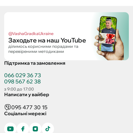
@VashaGradkaUkraine
Заходьте на наш YouTube
ділимось корисними порадами та
перевіреними методиками
Підтримка та замовлення
066 029 36 73
098 567 62 38
з 9:00 до 17:00
Написати у вайбер
095 477 30 15
Соціальні мережі