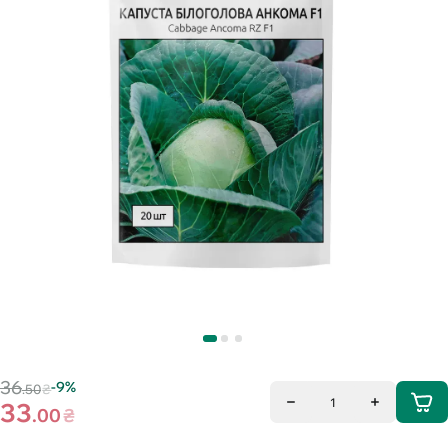
36
-9%
.50
₴
1
33
.00
₴