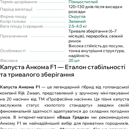
Термін дозрівання
Пізньостиглий
120–130 днів після висадки
Період вегетації
розсади
Форма плоду
Округла
Колір голови
Зелений
Вага плоду (середня)
2.5–4.0 кг
Тривале зберігання (6–7
Призначення
місяців), переробка, свіжий
ринок
Висока стійкість до посухи,
Особливості
тонка внутрішня структура,
надійність
Фасовка
20 шт
Капуста Анкома F1 — Еталон стабільності
та тривалого зберігання
Капуста Анкома F1
— це легендарний гібрид від голландської
компанії Rijk Zwaan, представлений у зручному міні-пакуванні
на 20 насінин від ТМ «Професійне насіння». Ця пізня капуста
заслужила статус «золотого стандарту» завдяки своїй
феноменальній здатності адаптуватися до складних погодних
умов. В інтернет-магазині
«Ваша Грядка»
ми рекомендуєм
Анкому F1 як найнадійніший вибір для приватних городників.