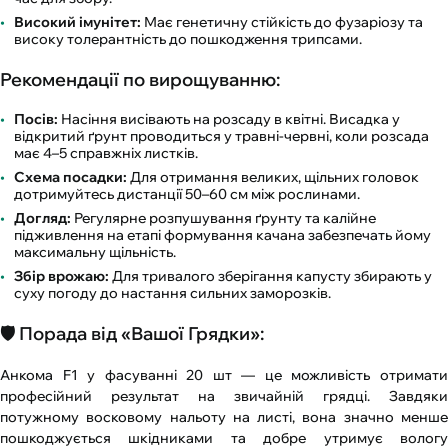
Високий імунітет:
Має генетичну стійкість до фузаріозу та
високу толерантність до пошкодження трипсами.
Рекомендації по вирощуванню:
Посів:
Насіння висівають на розсаду в квітні. Висадка у
відкритий ґрунт проводиться у травні-червні, коли розсада
має 4–5 справжніх листків.
Схема посадки:
Для отримання великих, щільних головок
дотримуйтесь дистанції 50–60 см між рослинами.
Догляд:
Регулярне розпушування ґрунту та калійне
підживлення на етапі формування качана забезпечать йому
максимальну щільність.
Збір врожаю:
Для тривалого зберігання капусту збирають у
суху погоду до настання сильних заморозків.
🛡️ Порада від «Вашої Грядки»:
Анкома F1 у фасуванні 20 шт — це можливість отримати
професійний результат на звичайній грядці. Завдяки
потужному восковому нальоту на листі, вона значно менше
пошкоджується шкідниками та добре утримує вологу