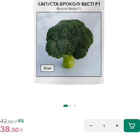
42
-9%
.50
₴
1
38
.50
₴