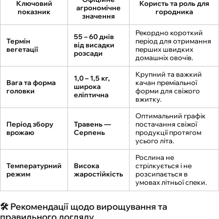
Ключовий
Користь та роль для
агрономічне
показник
городника
значення
Рекордно короткий
55 – 60 днів
Термін
період для отримання
від висадки
вегетації
перших швидких
розсади
домашніх овочів.
Крупний та важкий
1,0 – 1,5 кг,
Вага та форма
качан преміальної
широка
головки
форми для свіжого
еліптична
вжитку.
Оптимальний графік
Період збору
Травень —
постачання свіжої
врожаю
Серпень
продукції протягом
усього літа.
Рослина не
Температурний
Висока
стрілкується і не
режим
жаростійкість
розсипається в
умовах літньої спеки.
🛠️ Рекомендації щодо вирощування та
правильного догляду