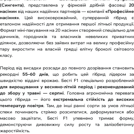
(Сингента)
, представлена у фірмовій дрібній фасовці
20
насінин
від наших надійних партнерів — компанії
«Професійне
насіння»
. Цей високоврожайний, суперранній гібрид є
еталоном надійності для отримання першої літньої продукції.
Формат міні-пакування на 20 насінин створений спеціально для
дачників, городників та власників невеликих приватних
ділянок, дозволяючи без зайвих витрат на велику професійну
тару виростити на власній грядці елітну броколі світового
класу.
Період від висадки розсади до повного дозрівання становить
рекордні
55–60 днів
, що робить цей гібрид лідером за
швидкістю віддачі врожаю. Бесті F1 спеціально розроблений
для вирощування у весняно-літній період
і
рекомендований
до збору у травні — серпні
. Головна агрономічна перевага
цього гібрида — його
екстремальна стійкість до високи
температур повітря
. Там, де інші ранні сорти за умов літньо
спеки починають стрімко розсипатися, деформуватися або
масово зацвітати, Бесті F1 упевнено тримає форму,
демонструючи дивовижну силу росту та залізобетонну
жаростійкість.