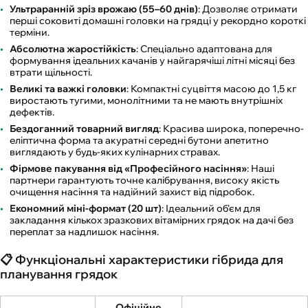
Ультраранній зріз врожаю (55–60 днів)
: Дозволяє отримати
перші соковиті домашні головки на грядці у рекордно короткі
терміни.
Абсолютна жаростійкість
: Спеціально адаптована для
формування ідеальних качанів у найгарячіші літні місяці без
втрати щільності.
Великі та важкі головки
: Компактні суцвіття масою до 1,5 кг
виростають тугими, монолітними та не мають внутрішніх
дефектів.
Бездоганний товарний вигляд
: Красива широка, поперечно-
еліптична форма та акуратні середні бутони апетитно
виглядають у будь-яких кулінарних стравах.
Фірмове пакування від «Професійного насіння»
: Наші
партнери гарантують точне калібрування, високу якість
очищення насіння та надійний захист від підробок.
Економний міні-формат (20 шт)
: Ідеальний об'єм для
закладання кількох зразкових вітамірних грядок на дачі без
переплат за надлишок насіння.
📋 Функціональні характеристики гібрида для
планування грядок
Офіційне