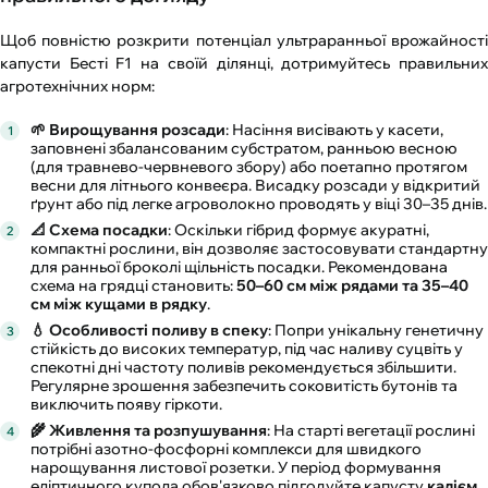
Щоб повністю розкрити потенціал ультраранньої врожайності
капусти Бесті F1 на своїй ділянці, дотримуйтесь правильних
агротехнічних норм:
🌱 Вирощування розсади
: Насіння висівають у касети,
заповнені збалансованим субстратом, ранньою весною
(для травнево-червневого збору) або поетапно протягом
весни для літнього конвеєра. Висадку розсади у відкритий
ґрунт або під легке агроволокно проводять у віці 30–35 днів.
📐 Схема посадки
: Оскільки гібрид формує акуратні,
компактні рослини, він дозволяє застосовувати стандартну
для ранньої броколі щільність посадки. Рекомендована
схема на грядці становить:
50–60 см між рядами та 35–40
см між кущами в рядку
.
💧 Особливості поливу в спеку
: Попри унікальну генетичну
стійкість до високих температур, під час наливу суцвіть у
спекотні дні частоту поливів рекомендується збільшити.
Регулярне зрошення забезпечить соковитість бутонів та
виключить появу гіркоти.
🌾 Живлення та розпушування
: На старті вегетації рослині
потрібні азотно-фосфорні комплекси для швидкого
нарощування листової розетки. У період формування
еліптичного купола обов'язково підгодуйте капусту
калієм,