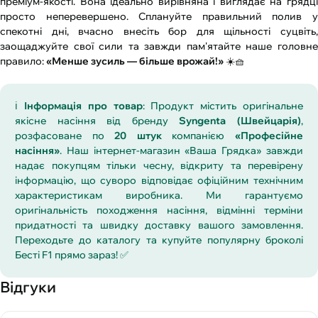
преміум-якості. Вона ідеально вирівняна і виглядає на грядці
просто неперевершено. Сплануйте правильний полив у
спекотні дні, вчасно внесіть бор для щільності суцвіть,
заощаджуйте свої сили та завжди пам'ятайте наше головне
правило:
«Менше зусиль — більше врожай!»
☀️🧺
ℹ️
Інформація про товар
: Продукт містить оригінальне
якісне насіння від бренду
Syngenta (Швейцарія)
,
розфасоване по
20 штук
компанією
«Професійне
насіння»
. Наш інтернет-магазин «Ваша Грядка» завжди
надає покупцям тільки чесну, відкриту та перевірену
інформацію, що суворо відповідає офіційним технічним
характеристикам виробника. Ми гарантуємо
оригінальність походження насіння, відмінні терміни
придатності та швидку доставку вашого замовлення.
Переходьте до каталогу та купуйте популярну броколі
Бесті F1 прямо зараз! ✅
Відгуки