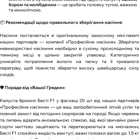
бором та молібденом
— це зробить головку тугою, важкою
та монолітною.
📦
Рекомендації щодо правильного зберігання насіння:
Насіння постачається в оригінальному захисному міні-пакеті
наших партнерів — компанії «Професійне насіння». Зберігати
невикористані насінини необхідно в сухому, прохолодному та
темному місці в щільно закритій упаковці. Категорично
уникайте потрапляння вологи на пачку та її тривалого
перегріву, щоб повністю зберегти високу швейцарську силу
сходів.
🛡️
Порада від «Вашої Грядки»
:
Капуста броколі Бесті F1 у фасовці 20 шт від наших партнерів
«Професійне насіння» — це ваш залізобетонний літній успіх та
повний захист від погодних сюрпризів на городі. Якщо червень
та липень вдарять аномальною спекою, від якої звичайні ранні
сорти миттєво зацвітають та перетворюються на «мочалки»,
Бесті F1 спокійно видасть вам тугі, важкі головки вагою до 1,5 кг