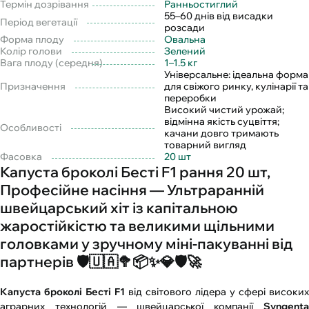
Термін дозрівання
Ранньостиглий
55–60 днів від висадки
Період вегетації
розсади
Форма плоду
Овальна
Колір голови
Зелений
Вага плоду (середня)
1–1.5 кг
Універсальне: ідеальна форма
Призначення
для свіжого ринку, кулінарії та
переробки
Високий чистий урожай;
відмінна якість суцвіття;
Особливості
качани довго тримають
товарний вигляд
Фасовка
20 шт
Капуста броколі Бесті F1 рання 20 шт,
Професійне насіння — Ультраранній
швейцарський хіт із капітальною
жаростійкістю та великими щільними
головками у зручному міні-пакуванні від
партнерів 🛡️🇺🇦🥦📦✨💎🛡️🚀
Капуста броколі Бесті F1
від світового лідера у сфері високих
аграрних технологій — швейцарської компанії
Syngenta