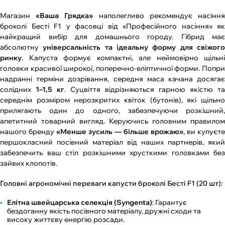
Магазин
«Ваша Грядка»
наполегливо рекомендує насінн
броколі Бесті F1 у фасовці від «Професійного насіння» як
найкращий вибір для домашнього городу. Гібрид має
абсолютну
універсальність та ідеальну форму для свіжог
ринку
. Капуста формує компактні, але неймовірно щільні
головки красивої широкої, поперечно-еліптичної форми. Попри
надранні терміни дозрівання, середня маса качана досягає
солідних
1–1,5 кг
. Суцвіття відрізняються гарною якістю та
середнім розміром нерозкритих квіток (бутонів), які щільно
прилягають один до одного, забезпечуючи розкішний,
апетитний товарний вигляд. Керуючись головним правилом
нашого бренду
«Менше зусиль — більше врожаю»
, ви купуєте
першокласний посівний матеріал від наших партнерів, який
забезпечить ваш стіл розкішними хрусткими головками без
зайвих клопотів.
Головні агрономічні переваги капусти броколі Бесті F1 (20 шт):
Елітна швейцарська селекція (Syngenta)
: Гарантує
бездоганну якість посівного матеріалу, дружні сходи та
високу життєву енергію розсади.