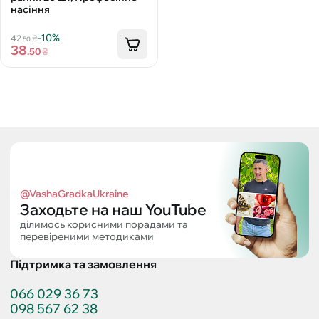
насіння
-10%
42
₴
.50
38
.50
₴
@VashaGradkaUkraine
Заходьте на наш YouTube
ділимось корисними порадами та
перевіреними методиками
Підтримка та замовлення
066 029 36 73
098 567 62 38