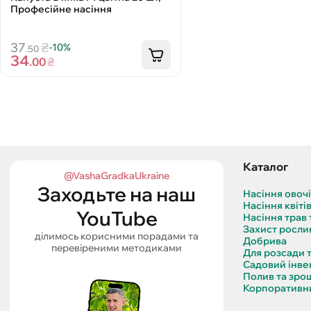
Професійне насіння
37
₴
-10%
.50
34
.00
₴
Каталог
@VashaGradkaUkraine
Заходьте на наш
Насіння овоч
Насіння квіті
YouTube
Насіння трав 
Захист росли
ділимось корисними порадами та
Добрива
перевіреними методиками
Для розсади 
Садовий інве
Полив та зро
Корпоративни