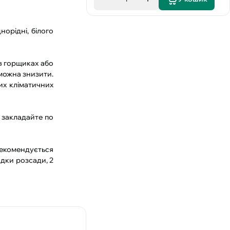
орідні, білого
в горщиках або
 можна знизити.
ких кліматичних
у закладайте по
рекомендується
дки розсади, 2