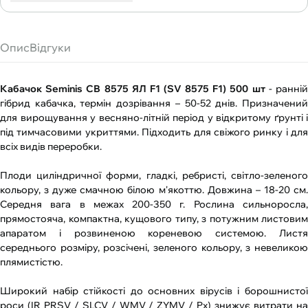
Опис
Відгуки
Кабачок Seminis СВ 8575 ЯЛ F1 (SV 8575 F1) 500 шт
- ранні
гібрид кабачка, термін дозрівання – 50-52 днів. Призначений
для вирощування у весняно-літній період у відкритому ґрунті і
під тимчасовими укриттями. Підходить для свіжого ринку і для
всіх видів переробки.
Плоди циліндричної форми, гладкі, ребристі, світло-зеленого
кольору, з дуже смачною білою м'якоттю. Довжина – 18-20 см.
Середня вага в межах 200-350 г. Рослина сильноросла,
прямостояча, компактна, кущового типу, з потужним листовим
апаратом і розвиненою кореневою системою. Листя
середнього розміру, розсічені, зеленого кольору, з невеликою
плямистістю.
Широкий набір стійкості до основних вірусів і борошнистої
роси (IR PRSV / SLCV / WMV / ZYMV / Px) знижує витрати на