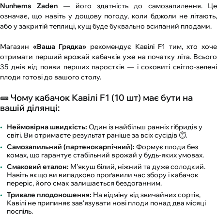
Nunhems Zaden
— його здатність до самозапилення. Ц
означає, що навіть у дощову погоду, коли бджоли не літають,
або у закритій теплиці, кущ буде буквально всипаний плодами.
Магазин
«Ваша Грядка»
рекомендує Кавілі F1 тим, хто хоче
отримати перший врожай кабачків уже на початку літа. Всього
35 днів від появи перших паростків — і соковиті світло-зелені
плоди готові до вашого столу.
🥒 Чому кабачок Кавілі F1 (10 шт) має бути на
вашій ділянці:
Неймовірна швидкість:
Один із найбільш ранніх гібридів у
світі. Ви отримаєте результат раніше за всіх сусідів ⏱️.
Самозапильний (партенокарпічний):
Формує плоди без
комах, що гарантує стабільний врожай у будь-яких умовах.
Смаковий еталон:
М'якуш білий, ніжний та дуже солодкий.
Навіть якщо ви випадково проґавили час збору і кабачок
переріс, його смак залишається бездоганним.
Тривале плодоношення:
На відміну від звичайних сортів,
Кавілі не припиняє зав'язувати нові плоди понад два місяці
поспіль.