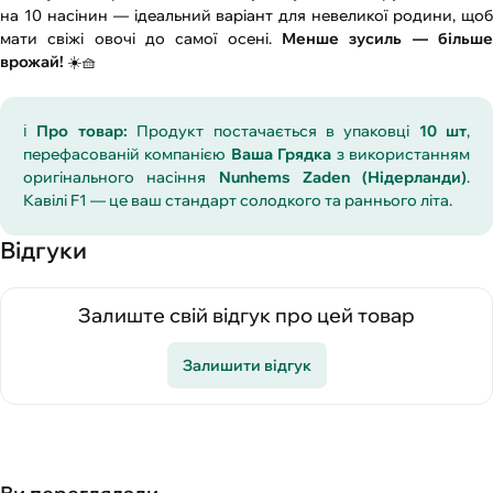
на 10 насінин — ідеальний варіант для невеликої родини, щоб
мати свіжі овочі до самої осені.
Менше зусиль — більше
врожай!
☀️🧺
ℹ️
Про товар:
Продукт постачається в упаковці
10 шт
,
перефасованій компанією
Ваша Грядка
з використанням
оригінального насіння
Nunhems Zaden (Нідерланди)
.
Кавілі F1 — це ваш стандарт солодкого та раннього літа.
Відгуки
Залиште свій відгук про цей товар
Залишити відгук