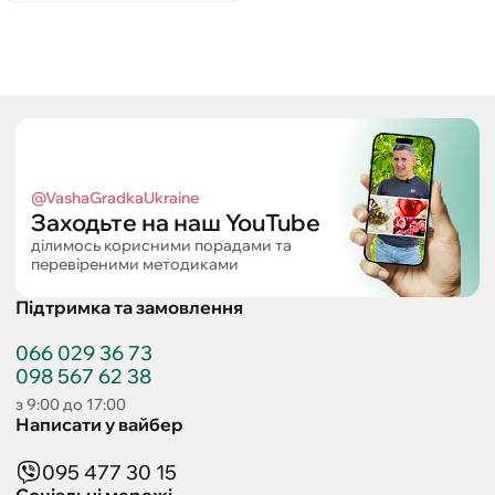
@VashaGradkaUkraine
Заходьте на наш YouTube
ділимось корисними порадами та
перевіреними методиками
Підтримка та замовлення
066 029 36 73
098 567 62 38
з 9:00 до 17:00
Написати у вайбер
095 477 30 15