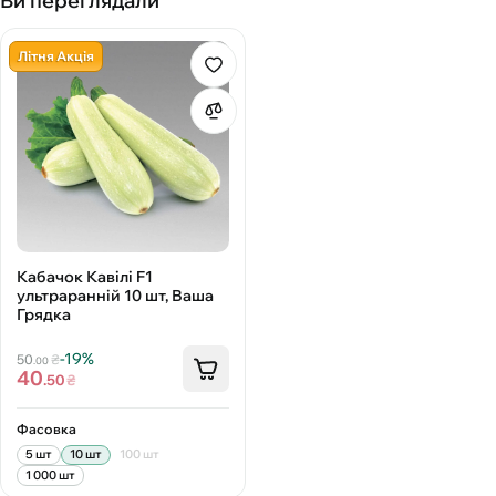
Ви переглядали
Літня Акція
Кабачок Кавілі F1
ультраранній 10 шт, Ваша
Грядка
-19%
50
₴
.00
40
.50
₴
Фасовка
5 шт
10 шт
100 шт
1 000 шт