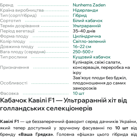
Бренд
Nunhems Zaden
Країна виробництва
Нідерланди
Тип (сорт/гібрид)
Гібрид
Сортотип
Білий кабачок
Термін дозрівання
Ультраранній
Період вегетації
35–40 днів
Форма плоду
Циліндрична
Колір плоду
Світло-зелений
Довжина плоду
16–22 см
Вага плоду (середня)
250–500 г
Тип рослини
Кущовий кабачок
Кулінарія, свіжі салати,
Призначення
консервація, переробка на
ікру
Зав'язує плоди без бджіл,
Особливості
плодоношення до самих
заморозків
Фасовка
10 шт
Кабачок Кавілі F1 — Ультраранній хіт від
голландських селекціонерів
Кавілі F1
— це беззаперечний фаворит серед дачників України,
який тепер доступний у зручному фасуванні по
10 шт
ві
бренду
«Ваша Грядка»
. Головна «фішка» цього гібрида ві