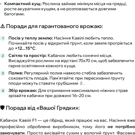
Компактний кущ:
Рослина займає мінімум місця на грядці,
росте акуратним кущем, а не розповзається довгими
батогами.
⚠️ Поради для гарантованого врожаю:
Посів у теплу землю:
Насіння Кавілі любить тепло.
Починайте посів у відкритий ґрунт, коли земля прогріється
до
+12...15°C
.
Світло та простір:
Кабачок любить сонячні місця.
Висаджуйте рослини на відстані 70х70 см, щоб забезпечити
гарне освітлення кожного куща.
Полив:
Регулярний полив навколо стебла забезпечить
соковитість плодів. Пам'ятайте: при пересиханні ґрунту
плоди можуть ставати грубішими 💧.
Збір врожаю:
Для отримання максимально ніжних страв
зрізайте кабачки при довжині 16–20 см.
🛡️ Порада від «Вашої Грядки»:
Кабачок Кавілі F1 — це гібрид, який працює на вас. Насіння вже
професійно оброблене виробником, тому його
не потрібн
замочувати
. Просто висівайте сухим у вологий ґрунт. Фасовка