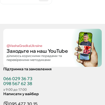
@VashaGradkaUkraine
Заходьте на наш YouTube
ділимось корисними порадами та
перевіреними методиками
Підтримка та замовлення
066 029 36 73
098 567 62 38
з 9:00 до 17:00
Написати у вайбер
095 477 30 15