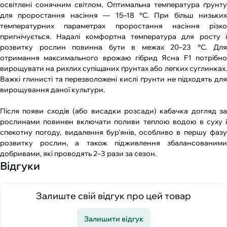
освітлені сонячним світлом. Оптимальна температура ґрунту
для проростання насіння — 15–18 °С. При більш низьких
температурних параметрах проростання насіння різко
пригнічується. Надалі комфортна температура для росту і
розвитку рослин повинна бути в межах 20–23 °С. Для
отримання максимального врожаю гібрид Ясна F1 потрібно
вирощувати на рихлих супіщаних ґрунтах або легких суглинках.
Важкі глинисті та перезволожені кислі ґрунти не підходять для
вирощування даної культури.
Після появи сходів (або висадки розсади) кабачка догляд за
рослинами повинен включати поливи теплою водою в суху і
спекотну погоду, видалення бур'янів, особливо в першу фазу
розвитку рослин, а також підживлення збалансованими
добривами, які проводять 2–3 рази за сезон.
Відгуки
Залиште свій відгук про цей товар
Залишити відгук