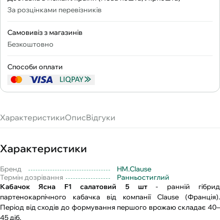
За розцінками перевізників
Самовивіз з магазинів
Безкоштовно
Способи оплати
Характеристики
Опис
Відгуки
Характеристики
Бренд
HM.Clause
Термін дозрівання
Ранньостиглий
Кабачок Ясна F1 салатовий 5 шт
- ранній гібрид
партенокарпічного кабачка від компанії Clause (Франція).
Період від сходів до формування першого врожаю складає 40–
45 діб.