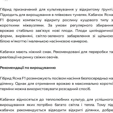
Гібрид призначений для культивування у відкритому ґрунті.
Підходить для вирощування в плівкових тунелях. Кабачок Ясна
F1 формує компактну відкриту рослину кущового типу з
короткими міжвузлями. За умови регулярного збирання
врожаю стабільно зав'язує нові плоди. Плоди циліндричної
форми, вирівняні, світло-зеленого забарвлення зі щільною
білою м'якоттю і маленькою насіннєвою камерою.
Кабачки мають ніжний смак. Рекомендовані для переробки та
реалізації на ринку свіжих овочів.
Рекомендації по вирощуванню
Гібрид Ясна F1 розмножують посівом насіння безпосередньо на
ділянку. Однак для отримання врожаю в максимально короткі
терміни можна використовувати розсадний спосіб.
Кабачки відносяться до теплолюбних культур, для успішного
вирощування яких потрібно багато світла і тепла. Тому під
кабачок рекомендується відводити відкриті ділянки, добре