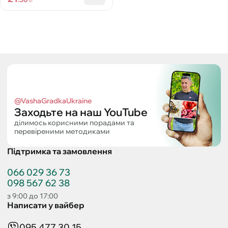
@VashaGradkaUkraine
Заходьте на наш YouTube
ділимось корисними порадами та
перевіреними методиками
Підтримка та замовлення
066 029 36 73
098 567 62 38
з 9:00 до 17:00
Написати у вайбер
095 477 30 15