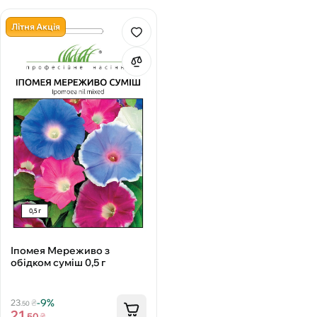
Літня Акція
Іпомея Мереживо з
обідком суміш 0,5 г
-9%
23
₴
.50
21
.50
₴