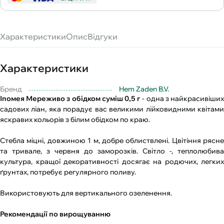
Характеристики
Опис
Відгуки
Характеристики
Бренд
Hem Zaden B.V.
Іпомея Мереживо з обідком суміш 0,5 г
- одна з найкрасивіши
садових ліан, яка порадує вас великими лійковидними квітами
яскравих кольорів з білим обідком по краю.
Стебла міцні, довжиною 1 м, добре облиствлені. Цвітіння рясне
та тривале, з червня до заморозків. Світло -, теплолюбива
культура, кращої декоративності досягає на родючих, легких
ґрунтах, потребує регулярного поливу.
Використовують для вертикального озеленення.
Рекомендації по вирощуванню