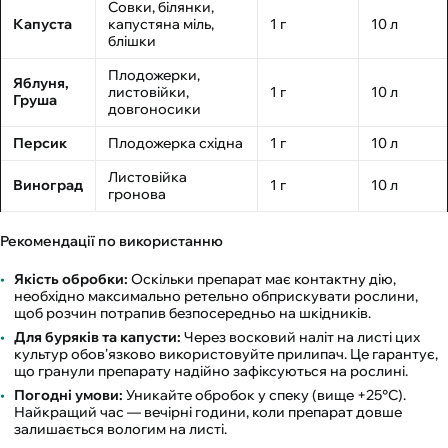
Совки, білянки,
Капуста
капустяна міль,
1 г
10 л
блішки
Плодожерки,
Яблуня,
листовійки,
1 г
10 л
Груша
довгоносики
Персик
Плодожерка східна
1 г
10 л
Листовійка
Виноград
1 г
10 л
гронова
Рекомендації по використанню
Якість обробки:
Оскільки препарат має контактну дію,
необхідно максимально ретельно обприскувати рослини,
щоб розчин потрапив безпосередньо на шкідників.
Для буряків та капусти:
Через восковий наліт на листі цих
культур обов'язково використовуйте прилипач. Це гарантує,
що гранули препарату надійно зафіксуються на рослині.
Погодні умови:
Уникайте обробок у спеку (вище +25°C).
Найкращий час — вечірні години, коли препарат довше
залишається вологим на листі.