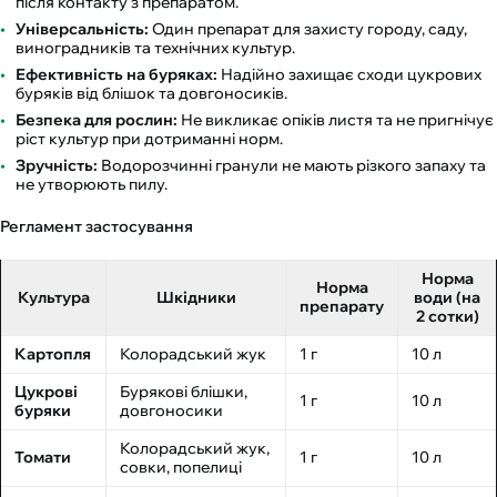
після контакту з препаратом.
Універсальність:
Один препарат для захисту городу, саду,
виноградників та технічних культур.
Ефективність на буряках:
Надійно захищає сходи цукрових
буряків від блішок та довгоносиків.
Безпека для рослин:
Не викликає опіків листя та не пригнічує
ріст культур при дотриманні норм.
Зручність:
Водорозчинні гранули не мають різкого запаху та
не утворюють пилу.
Регламент застосування
Норма
Норма
Культура
Шкідники
води (на
препарату
2 сотки)
Картопля
Колорадський жук
1 г
10 л
Цукрові
Бурякові блішки,
1 г
10 л
буряки
довгоносики
Колорадський жук,
Томати
1 г
10 л
совки, попелиці