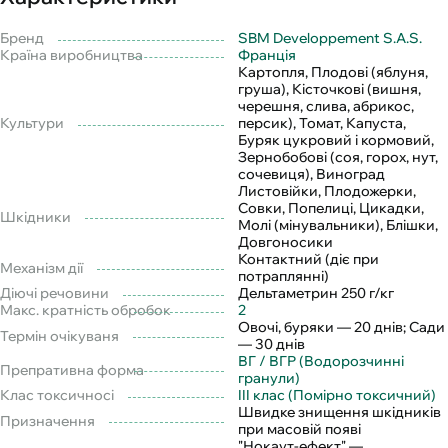
Бренд
SBM Developpement S.A.S.
Країна виробництва
Франція
Картопля, Плодові (яблуня,
груша), Кісточкові (вишня,
черешня, слива, абрикос,
Культури
персик), Томат, Капуста,
Буряк цукровий і кормовий,
Зернобобові (соя, горох, нут,
сочевиця), Виноград
Листовійки, Плодожерки,
Совки, Попелиці, Цикадки,
Шкідники
Молі (мінувальники), Блішки,
Довгоносики
Контактний (діє при
Механізм дії
потраплянні)
Діючі речовини
Дельтаметрин 250 г/кг
Макс. кратність обробок
2
Овочі, буряки — 20 днів; Сади
Термін очікуваня
— 30 днів
ВГ / ВГР (Водорозчинні
Препративна форма
гранули)
Клас токсичносі
III клас (Помірно токсичний)
Швидке знищення шкідників
Призначення
при масовій появі
"Нокаут-ефект" —