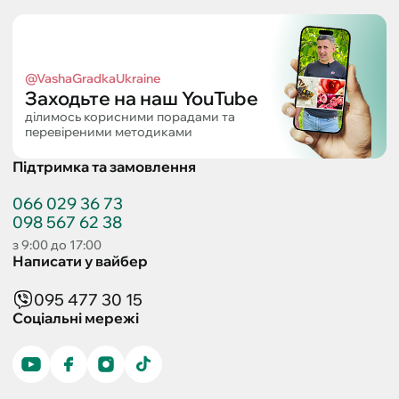
@VashaGradkaUkraine
Заходьте на наш YouTube
ділимось корисними порадами та
перевіреними методиками
Підтримка та замовлення
066 029 36 73
098 567 62 38
з 9:00 до 17:00
Написати у вайбер
095 477 30 15
Соціальні мережі