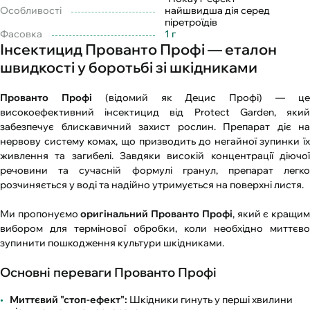
Особливості
найшвидша дія серед
піретроїдів
Фасовка
1 г
Інсектицид Прованто Профі — еталон
швидкості у боротьбі зі шкідниками
Прованто Профі
(відомий як Децис Профі) — ц
високоефективний інсектицид від Protect Garden, який
забезпечує блискавичний захист рослин. Препарат діє на
нервову систему комах, що призводить до негайної зупинки їх
живлення та загибелі. Завдяки високій концентрації діючої
речовини та сучасній формулі гранул, препарат легко
розчиняється у воді та надійно утримується на поверхні листя.
Ми пропонуємо
оригінальний Прованто Профі
, який є кращи
вибором для термінової обробки, коли необхідно миттєво
зупинити пошкодження культури шкідниками.
Основні переваги Прованто Профі
Миттєвий "стоп-ефект":
Шкідники гинуть у перші хвилини