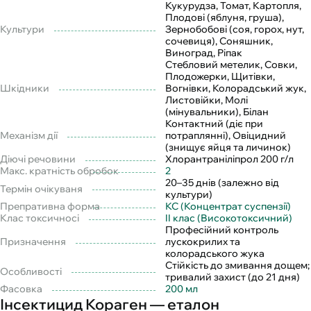
Кукурудза, Томат, Картопля,
Плодові (яблуня, груша),
Культури
Зернобобові (соя, горох, нут,
сочевиця), Соняшник,
Виноград, Ріпак
Стебловий метелик, Совки,
Плодожерки, Щитівки,
Шкідники
Вогнівки, Колорадський жук,
Листовійки, Молі
(мінувальники), Білан
Контактний (діє при
Механізм дії
потраплянні), Овіцидний
(знищує яйця та личинок)
Діючі речовини
Хлорантраніліпрол 200 г/л
Макс. кратність обробок
2
20–35 днів (залежно від
Термін очікуваня
культури)
Препративна форма
КС (Концентрат суспензії)
Клас токсичносі
II клас (Високотоксичний)
Професійний контроль
Призначення
лускокрилих та
колорадського жука
Стійкість до змивання дощем;
Особливості
тривалий захист (до 21 дня)
Фасовка
200 мл
Інсектицид Кораген — еталон