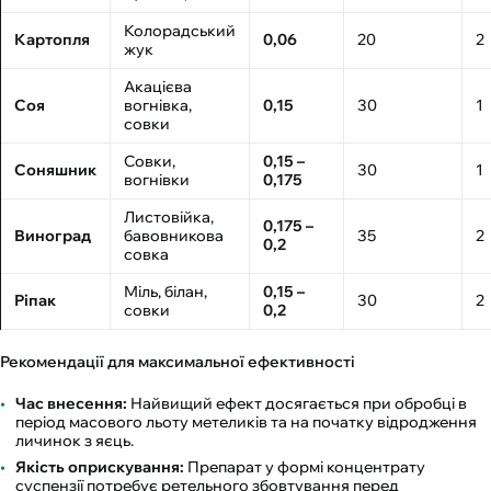
Колорадський
Картопля
0,06
20
2
жук
Акацієва
Соя
вогнівка,
0,15
30
1
совки
Совки,
0,15 –
Соняшник
30
1
вогнівки
0,175
Листовійка,
0,175 –
Виноград
бавовникова
35
2
0,2
совка
Міль, білан,
0,15 –
Ріпак
30
2
совки
0,2
Рекомендації для максимальної ефективності
Час внесення:
Найвищий ефект досягається при обробці в
період масового льоту метеликів та на початку відродження
личинок з яєць.
Якість оприскування:
Препарат у формі концентрату
суспензії потребує ретельного збовтування перед