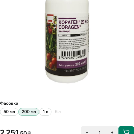
Фасовка
50 мл
200 мл
1 л
5 л
2 251
.50
₴
1