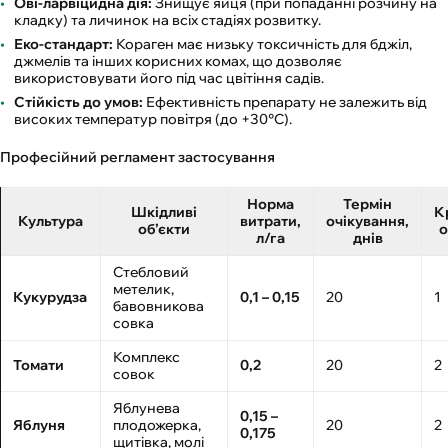
Ові-ларвіцидна дія:
Знищує яйця (при попаданні розчину на
кладку) та личинок на всіх стадіях розвитку.
Еко-стандарт:
Кораген має низьку токсичність для бджіл,
джмелів та інших корисних комах, що дозволяє
використовувати його під час цвітіння садів.
Стійкість до умов:
Ефективність препарату не залежить від
високих температур повітря (до +30°C).
Професійний регламент застосування
Норма
Термін
Шкідливі
К
Культура
витрати,
очікування,
об’єкти
о
л/га
днів
Стебловий
метелик,
Кукурудза
0,1 – 0,15
20
1
бавовникова
совка
Комплекс
Томати
0,2
20
2
совок
Яблунева
0,15 –
Яблуня
плодожерка,
20
2
0,175
щитівка, молі