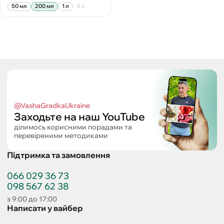
50 мл
200 мл
1 л
5 л
@VashaGradkaUkraine
Заходьте на наш YouTube
ділимось корисними порадами та
перевіреними методиками
Підтримка та замовлення
066 029 36 73
098 567 62 38
з 9:00 до 17:00
Написати у вайбер