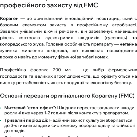
професійного захисту від FMC
Кораген
— це оригінальний інноваційний інсектицид, який є
базовим елементом захисту в професійному агробізнесі.
Завдяки унікальній діючій речовині, він забезпечує найвищий
рівень контролю лускокрилих шкідників (гусениць) та
колорадського жука. Головна особливість препарату — негайна
зупинка живлення шкідника, що виключає пошкодження
врожаю навіть до моменту фізичної загибелі комах.
Професійна фасовка 200 мл — це вибір фермерських
господарств та великих агропідприємств, що орієнтуються на
високу рентабельність, якість продукції та екологічну безпеку.
Основні переваги оригінального Корагену (FMC)
Миттєвий "стоп-ефект":
Шкідник перестає завдавати шкоди
рослині вже через 1-2 години після контакту з препаратом.
Тривалий період дії:
Надійний захист культури зберігається
до 3-х тижнів завдяки системному перерозподілу та стійкості
до опадів.