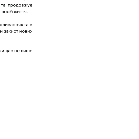
, та продовжує
спосіб життя.
оливаннях та в
и захист нових
захищає не лише