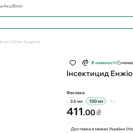
ди
Акції
Блог
 Енжіо 100 мл, Syngenta
В наявності
немає
Інсектицид Енжіо
Фасовка
3.6 мл
100 мл
5 л
411
.00
₴
Доставка в межах України (Н