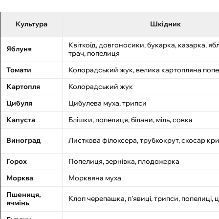
Культура
Шкідник
Квіткоїд, довгоносики, букарка, казарка, я
Яблуня
трач, попелиця
Томати
Колорадський жук, велика картопляна поп
Картопля
Колорадський жук
Цибуля
Цибулева муха, трипси
Капуста
Блішки, попелиця, білани, міль, совка
Виноград
Листкова філоксера, трубкокрут, скосар кр
Горох
Попелиця, зернівка, плодожерка
Морква
Морквяна муха
Пшениця,
Клоп черепашка, п’явиці, трипси, попелиці,
ячмінь