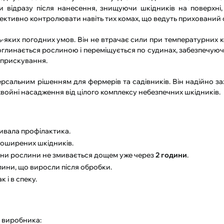
и відразу після нанесення, знищуючи шкідників на поверхні
фективно контролювати навіть тих комах, що ведуть прихований 
ь-яких погодних умов. Він не втрачає сили при температурних к
глинається рослиною і переміщується по судинах, забезпечуюч
обприскування.
версальним рішенням для фермерів та садівників. Він надійно 
 хвойні насадження від цілого комплексу небезпечних шкідників.
ривала профілактика.
оширених шкідників.
ни рослини не змивається дощем уже через
2 години
.
лини, що виросли після обробки.
 і в спеку.
 виробника: