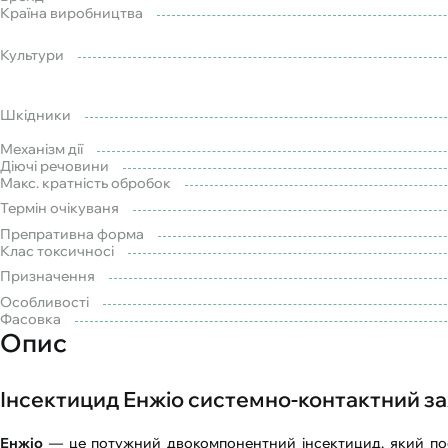
Країна виробництва
Культури
Шкідники
Механізм дії
Діючі речовини
Макс. кратність обробок
Термін очікуваня
Препративна форма
Клас токсичносі
Призначення
Особливості
Фасовка
Опис
Інсектицид Енжіо системно-контактний за
Енжіо
— це потужний двокомпонентний інсектицид, який поєд