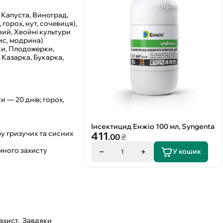
, Капуста, Виноград,
 горох, нут, сочевиця),
вий, Хвойні культури
тис, модрина)
ки, Плодожерки,
 Казарка, Букарка,
и — 20 днів; горох,
Інсектицид Енжіо 100 мл, Syngenta
у гризучих та сисних
411
.00
₴
много захисту
У кошик
1
ахист. Завдяки