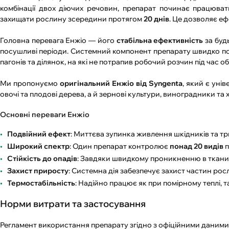
комбінації двох діючих речовин, препарат починає працюват
захищати рослину зсередини протягом
20 днів
. Це дозволяє е
Головна перевага Енжіо — його
стабільна ефективність
за буд
посушливі періоди. Системний компонент препарату швидко по
пагонів та ділянок, на які не потрапив робочий розчин під час 
Ми пропонуємо
оригінальний Енжіо від Syngenta
, який є уні
овочі та плодові дерева, а й зернові культури, виноградники та
Основні переваги Енжіо
Подвійний ефект
: Миттєва зупинка живлення шкідників та т
Широкий спектр
: Один препарат контролює
понад 20 видів
п
Стійкість до опадів
: Завдяки швидкому проникненню в ткани
Захист приросту
: Системна дія забезпечує захист частин рос
Термостабільність
: Надійно працює як при помірному теплі, так
Норми витрати та застосування
Регламент використання препарату згідно з офіційними даними