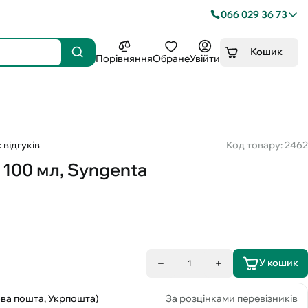
066 029 36 73
Кошик
Порівняння
Обране
Увійти
 відгуків
Код товару: 2462
 100 мл, Syngenta
У кошик
1
ова пошта, Укрпошта)
За розцінками перевізників