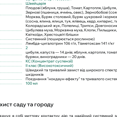
Швейцарія
Плодові (яблуня, груша), Томат, Картопля, Цибуля
Зернові (пшениця, ячмінь, овес), Зернобобові (соя,
Морква, Буряк столовий, Буряк цукровий і кормо
(сосна, ялина, ялиця, туя, ялівець, кедр, кипарис, 
Колорадський жук, Попелиці, Трипси, Довгоноси
Цибулева муха, Морквяна муха, Клопи, Пильщики,
Квіткоїди, Хрестоцвіті блішки
Системний (поширюється рослиною)
Лямбда–цигалотрин 106 г/л, Тіаметоксам 141 г/кг
2
цибуля, капуста — 14 днів; яблуня, картопля, томат
буряки, виноградники — 20 днів.
КС (Концентрат суспензії)
II клас (Високотоксичний)
Швидкий та тривалий захист від широкого спектр
шкідників
Поєднання "нокдаун-ефекту" та тривалого систе
100 мл
хист саду та городу
нує в собі миттєву контактну дію та надійний системний з