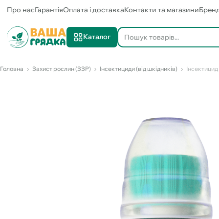
Про нас
Гарантія
Оплата і доставка
Контакти та магазини
Брен
Каталог
Головна
Захист рослин (ЗЗР)
Інсектициди (від шкідників)
Інсектицид