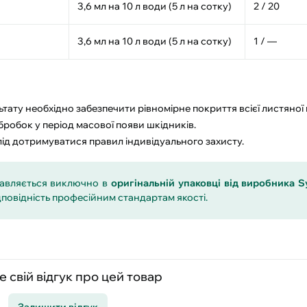
3,6 мл на 10 л води (5 л на сотку)
2 / 20
3,6 мл на 10 л води (5 л на сотку)
1 / —
тату необхідно забезпечити рівномірне покриття всієї листяної 
робок у період масової появи шкідників.
лід дотримуватися правил індивідуального захисту.
тавляється виключно в
оригінальній упаковці від виробника S
дповідність професійним стандартам якості.
 свій відгук про цей товар