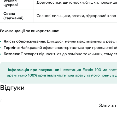
Буряки
Довгоносики, щитоноски, блішки, попелиця
цукрові
Сосна
Соснові пильщики, златки, підкоровий клоп
(саджанці)
Рекомендації по використанню:
Якість обприскування
: Для досягнення максимального резуль
Терміни
: Найкращий ефект спостерігається при проведенні об
Безпека
: Препарат відноситься до помірно токсичних, тому с
ℹ️
Інформація про пакування:
Інсектицид Енжіо 100 мл пос
гарантуємо
100% оригінальність
препарату та його повну ві
Відгуки
Залиште