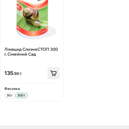
Лімацид СлизнеСТОП 300
г, Сімейний Сад
135
.50
₴
Фасовка
30 г
300 г