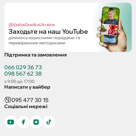
@VashaGradkaUkraine
Заходьте на наш YouTube
ділимось корисними порадами та
перевіреними методиками
Підтримка та замовлення
066 029 36 73
098 567 62 38
з 9:00 до 17:00
Написати у вайбер
095 477 30 15
Соціальні мережі