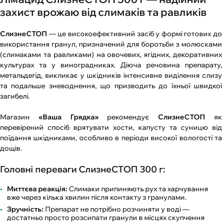
захист врожаю від слимаків та равликів
СлизнеСТОП
— це високоефективний засіб у формі готових до
використання гранул, призначений для боротьби з молюсками
(слимаками та равликами) на овочевих, ягідних, декоративних
культурах та у виноградниках. Діюча речовина препарату,
метальдегід, викликає у шкідників інтенсивне виділення слизу
та подальше зневоднення, що призводить до їхньої швидкої
загибелі.
Магазин
«Ваша Грядка»
рекомендує
СлизнеСТОП
я
перевірений спосіб врятувати хости, капусту та суницю від
поїдання шкідниками, особливо в періоди високої вологості та
дощів.
Головні переваги СлизнеСТОП 300 г:
Миттєва реакція:
Слимаки припиняють рух та харчування
вже через кілька хвилин після контакту з гранулами.
Зручність:
Препарат не потрібно розчиняти у воді —
достатньо просто розсипати гранули в місцях скупчення