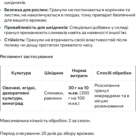
шкідників.
Безпека для рослин:
Гранули не поглинаються корінням та
листям, не накопичуються в плодах, тому препарат безпечний
для вашого врожаю.
Привабливість для шкідників:
Спеціальні добавки у складі
гранул приманюють слимаків навіть за наявності іншої їжі.
Стійкість:
Гранули не втрачають своїх властивостей після
поливу чи дощу протягом тривалого часу.
Регламент застосування
Норма
Культура
Шкідник
Спосіб обробки
витрати
Розсипання
Овочеві, ягідні,
30 г на 10
гранул
декоративні
Слимаки,
м.кв.
(300
міжряддями та в
культури,
равлики
г на 100
місцях
виноград
м.кв.)
розмноження
Максимальна кількість обробок: 2 за сезон.
Період очікування: 20 днів до збору врожаю.