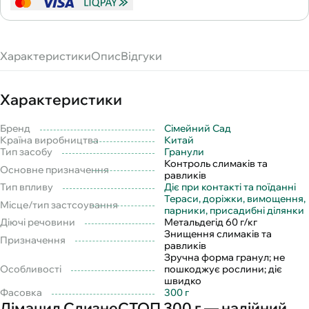
Характеристики
Опис
Відгуки
Характеристики
Бренд
Сімейний Сад
Країна виробництва
Китай
Тип засобу
Гранули
Контроль слимаків та
Основне призначення
равликів
Тип впливу
Діє при контакті та поїданні
Тераси, доріжки, вимощення,
Місце/тип застсоування
парники, присадибні ділянки
Діючі речовини
Метальдегід 60 г/кг
Знищення слимаків та
Призначення
равликів
Зручна форма гранул; не
Особливості
пошкоджує рослини; діє
швидко
Фасовка
300 г
Лімацид СлизнеСТОП 300 г — надійний