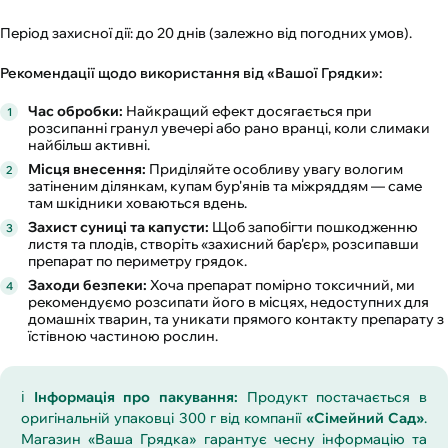
Період захисної дії: до 20 днів (залежно від погодних умов).
Рекомендації щодо використання від «Вашої Грядки»:
Час обробки:
Найкращий ефект досягається при
розсипанні гранул увечері або рано вранці, коли слимаки
найбільш активні.
Місця внесення:
Приділяйте особливу увагу вологим
затіненим ділянкам, купам бур'янів та міжряддям — саме
там шкідники ховаються вдень.
Захист суниці та капусти:
Щоб запобігти пошкодженню
листя та плодів, створіть «захисний бар'єр», розсипавши
препарат по периметру грядок.
Заходи безпеки:
Хоча препарат помірно токсичний, ми
рекомендуємо розсипати його в місцях, недоступних для
домашніх тварин, та уникати прямого контакту препарату з
їстівною частиною рослин.
ℹ️
Інформація про пакування:
Продукт постачається в
оригінальній упаковці 300 г від компанії
«Сімейний Сад»
.
Магазин «Ваша Грядка» гарантує чесну інформацію та