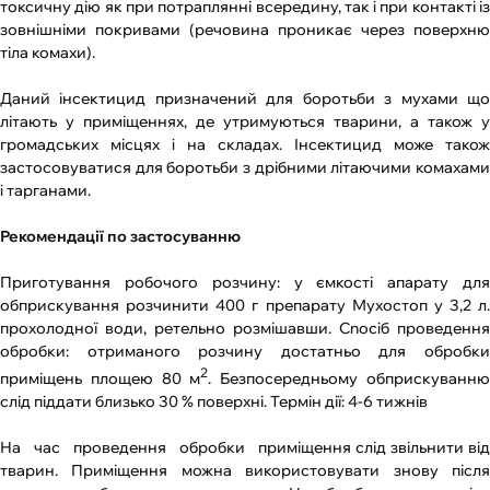
токсичну дію як при потраплянні всередину, так i при контакті із
зовнішніми покривами (речовина проникає через поверхню
тіла комахи).
Даний інсектицид призначений для боротьби з мухами що
літають у приміщеннях, де утримуються тварини, а також у
громадських місцях i на складах. Інсектицид може також
застосовуватися для боротьби з дрібними літаючими комахами
i тарганами.
Рекомендації по застосуванню
Приготування робочого розчину: у ємкості апарату для
обприскування розчинити 400 г препарату Мухостоп у 3,2 л.
прохолодної води, ретельно розмішавши. Cnociб проведення
обробки:
отриманого розчину достатньо для обробк
2
приміщень площею 80 м
. Безпосередньому обприскуванн
слід піддати близько 30 % поверхні. Термін дії: 4-6 тижнів
На час проведення обробки приміщення слід звільнити від
тварин. Приміщення можна використовувати знову після