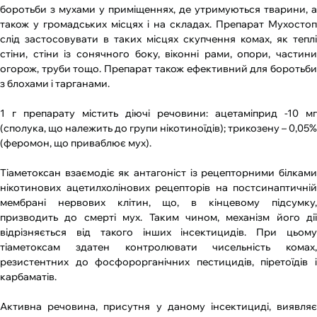
боротьби з мухами у приміщеннях, де утримуються тварини, а
також у громадських місцях i на складах. Препарат Мухостоп
слід застосовувати в таких місцях скупчення комах, як теплі
стіни, стіни із сонячного боку, вiконні рами, опори, частини
огорож, труби тощо. Препарат також ефективний для боротьби
з блохами i тарганами.
1 г препарату містить діючі речовини: ацетаміприд -10 мг
(сполука, що належить до групи нікотиноїдів); трикозену – 0,05%
(феромон, що приваблює мух).
Тіаметоксан взаємодіє як антагоніст iз рецепторними білками
нікотинових ацетилхолінових рецепторів на постсинаптичній
мембрані нервових клітин, що, в кінцевому підсумку,
призводить до смерті мух. Таким чином, механізм його дії
відрізняється від такого інших інсектицидів. При цьому
тіаметоксам здатен контролювати чисельність комах,
резистентних до фосфорорганічних пестицидів, піретоїдів i
карбаматів.
Активна речовина, присутня у даному інсектициді, виявляє