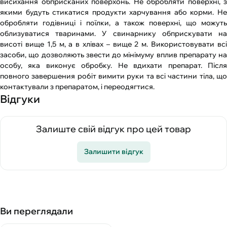
висихання обприсканих поверхонь. Не обробляти поверхні, з
якими будуть стикатися продукти харчування або корми. Не
обробляти годівниці i поїлки, а також поверхні, що можуть
облизуватися тваринами. У свинарнику обприскувати на
висоті вище 1,5 м, а в хлівах – вище 2 м. Використовувати вci
засоби, що дозволяють звести до мінімуму вплив препарату на
особу, яка виконує обробку. Не вдихати препарат. Після
повного завершения po6iт вимити руки та вci частини тіла, що
контактували з препаратом, i переодягтися.
Відгуки
Залиште свій відгук про цей товар
Залишити відгук
Ви переглядали