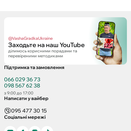
@VashaGradkaUkraine
Заходьте на наш YouTube
ділимось корисними порадами та
перевіреними методиками
Підтримка та замовлення
066 029 36 73
098 567 62 38
з 9:00 до 17:00
Написати у вайбер
095 477 30 15
Соціальні мережі