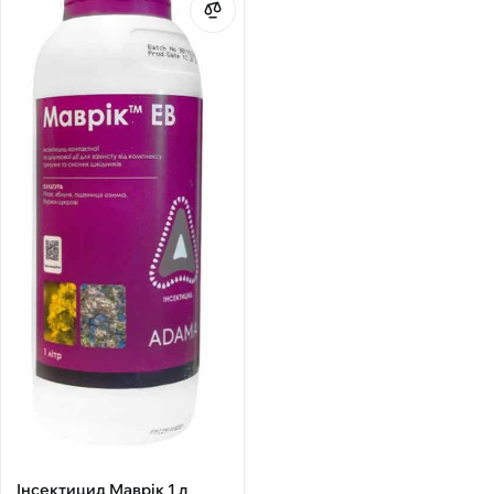
Інсектицид Маврік 1 л