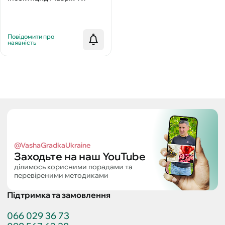
Повідомити про
наявність
@VashaGradkaUkraine
Заходьте на наш YouTube
ділимось корисними порадами та
перевіреними методиками
Підтримка та замовлення
066 029 36 73