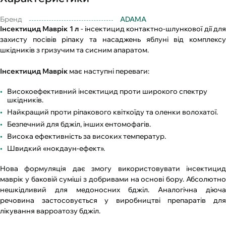
Бренд
ADAMA
Інсектицид Маврік 1 л
- інсектицид контактно-шлункової дії для
захисту посівів ріпаку та насаджень яблуні від комплексу
шкідників з гризучим та сисним апаратом.
Інсектицид Маврік
має наступні переваги:
Високоефективний інсектицид проти широкого спектру
шкідників.
Найкращий проти ріпакового квіткоїду та оленки волохатої.
Безпечний для бджіл, інших ентомофагів.
Висока ефективність за високих температур.
Швидкий «нокдаун-ефект».
Нова формуляція дає змогу використовувати інсектицид
маврік у баковій суміші з добривами на основі бору. Абсолютно
нешкідливий для медоносних бджіл. Аналогічна діюча
речовина застосовується у виробництві препаратів для
лікування варроатозу бджіл.