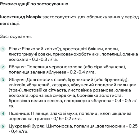
Рекомендації по застосуванню
Інсектицид Маврік
застосовується для обприскування у періо
вегетації.
Застосування:
Ріпак: Ріпаковий квіткоїд, хрестоцвіті блішки, клопи,
листогризучі совки, прихованохоботники, попелиці, оленка
волохата - 0,2 -0,3 л/га.
Яблуня: Попелиця червоноголова (або сіра яблунева),
попелиця зелена яблунева - 0,2 -0,4 л/га.
Яблуня: Довгоносик сірий, бруньковий (або брунькоїд),
квіткоїд яблуневий, казарка, яблуневий плодовий пильщик
(трач), листовійка сітчаста, листовійка розанова, оленка
волохата, бронзівка смердюча, бронзівка золотиста,
бронзівка велика зелена, плодожерка яблунева - 0,4 - 0,6 л/
га.
Пшениця: П'явиця, злакові мухи, попелиці, клоп шкідлива
черепашка, трипси - 0,15 - 0,2 л/га.
Цукровий буряк: Щитоноска, попелиця, довгоносики - 0,25
- 0,4 л/га.