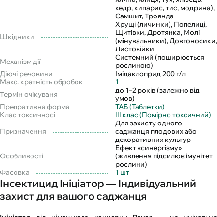
кедр, кипарис, тис, модрина),
Самшит, Троянда
Хрущі (личинки), Попелиці,
Щитівки, Дротянка, Молі
Шкідники
(мінувальники), Довгоносики,
Листовійки
Системний (поширюється
Механізм дії
рослиною)
Діючі речовини
Імідаклоприд 200 г/л
Макс. кратність обробок
1
до 1–2 років (залежно від
Термін очікуваня
умов)
Препративна форма
ТАБ (Таблетки)
Клас токсичносі
III клас (Помірно токсичний)
Для захисту одного
Призначення
саджанця плодових або
декоративних культур
Ефект «синергізму»
Особливості
(живлення підсилює імунітет
рослини)
Фасовка
1 шт
Інсектицид Ініціатор — Індивідуальний
захист для вашого саджанця