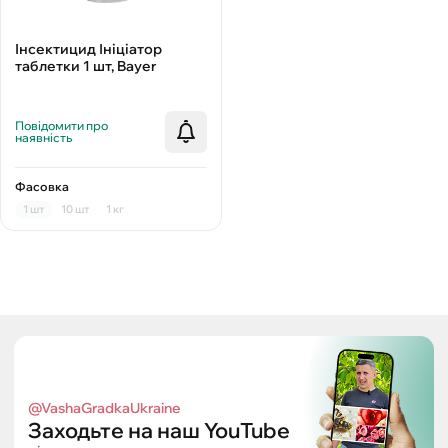
Інсектицид Ініціатор
таблетки 1 шт, Bayer
Повідомити про
наявність
Фасовка
1 шт
10 шт
1 кг
@VashaGradkaUkraine
Заходьте на наш YouTube