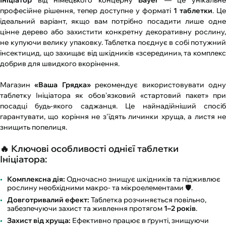
Ініціатор
від німецького концерну
Bayer
— це унікальн
професійне рішення, тепер доступне у форматі
1 таблетки
. Це
ідеальний варіант, якщо вам потрібно посадити лише одне
цінне дерево або захистити конкретну декоративну рослину,
не купуючи велику упаковку. Таблетка поєднує в собі потужний
інсектицид, що захищає від шкідників «зсередини», та комплекс
добрив для швидкого вкорінення.
Магазин
«Ваша Грядка»
рекомендує використовувати одн
таблетку Ініціатора як обов'язковий «стартовий пакет» при
посадці будь-якого саджанця. Це найнадійніший спосіб
гарантувати, що коріння не з'їдять личинки хруща, а листя не
знищить попелиця.
🔥 Ключові особливості однієї таблетки
Ініціатора:
Комплексна дія:
Одночасно знищує шкідників та підживлює
рослину необхідними макро- та мікроелементами 🛡️.
Довготривалий ефект:
Таблетка розчиняється повільно,
забезпечуючи захист та живлення протягом
1–2 років
.
Захист від хруща:
Ефективно працює в ґрунті, знищуючи