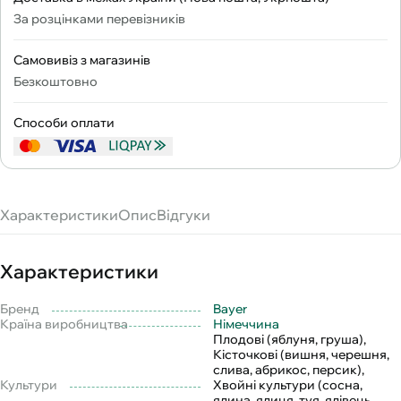
За розцінками перевізників
Самовивіз з магазинів
Безкоштовно
Способи оплати
Характеристики
Опис
Відгуки
Характеристики
Бренд
Bayer
Країна виробництва
Німеччина
Плодові (яблуня, груша),
Кісточкові (вишня, черешня,
слива, абрикос, персик),
Культури
Хвойні культури (сосна,
ялина, ялиця, туя, ялівець,