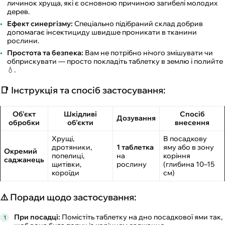
личинок хруща, які є основною причиною загибелі молодих
дерев.
Ефект синергізму:
Спеціально підібраний склад добрив
допомагає інсектициду швидше проникати в тканини
рослини.
Простота та безпека:
Вам не потрібно нічого змішувати чи
обприскувати — просто покладіть таблетку в землю і полийте
💧.
📑 Інструкція та спосіб застосування:
Об'єкт
Шкідливі
Спосіб
Дозування
обробки
об'єкти
внесення
Хрущі,
В посадкову
дротяники,
1 таблетка
яму або в зону
Окремий
попелиці,
на
коріння
саджанець
щитівки,
рослину
(глибина 10–15
короїди
см)
⚠️ Поради щодо застосування:
При посадці:
Помістіть таблетку на дно посадкової ями так,