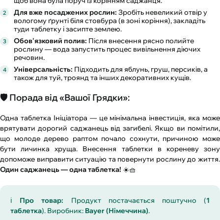
щоб вона була поруч із корінням саджанця.
Для вже посаджених рослин:
Зробіть невеликий отвір у
вологому ґрунті біля стовбура (в зоні коріння), закладіть
туди таблетку і засипте землею.
Обов'язковий полив:
Після внесення рясно полийте
рослину — вода запустить процес вивільнення діючих
речовин.
Універсальність:
Підходить для яблунь, груш, персиків, а
також для туй, троянд та інших декоративних кущів.
🛡️ Порада від «Вашої Грядки»:
Одна таблетка Ініціатора — це мінімальна інвестиція, яка може
врятувати дорогий саджанець від загибелі. Якщо ви помітили,
що молоде дерево раптом почало сохнути, причиною може
бути личинка хруща. Внесення таблетки в кореневу зону
допоможе виправити ситуацію та повернути рослину до життя.
Один саджанець — одна таблетка!
☀️🧺
ℹ️
Про товар:
Продукт постачається поштучно (
1
таблетка
). Виробник:
Bayer (Німеччина)
.