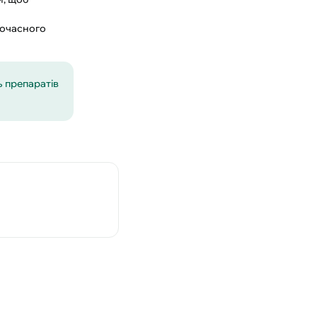
ночасного
ь препаратів