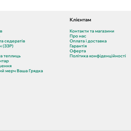
Клієнтам
ів
Контакти та магазини
в
Про нас
та седератів
Оплата і доставка
н (ЗЗР)
Гарантія
Оферта
та теплиць
Політика конфіденційності
нтар
шення
й мерч Ваша Грядка