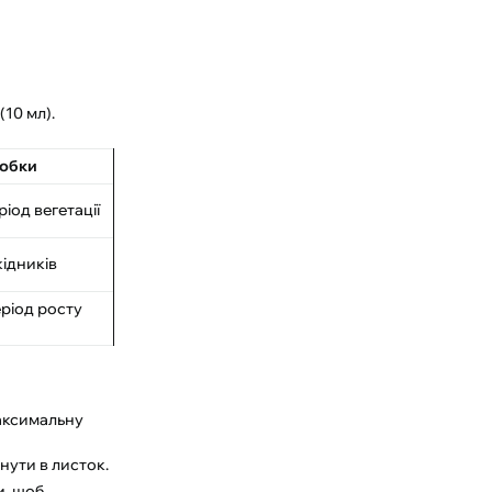
(10 мл).
робки
іод вегетації
ідників
еріод росту
максимальну
ути в листок.
и, щоб