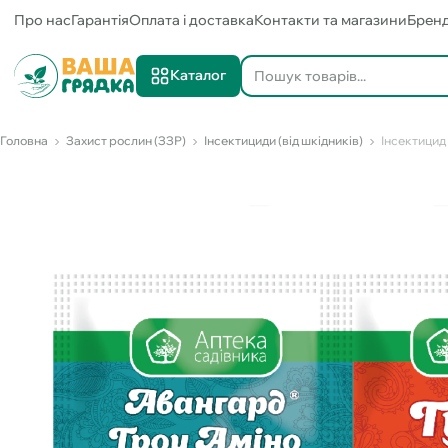
Про нас
Гарантія
Оплата і доставка
Контакти та магазини
Брен
Каталог
Головна
Захист рослин (ЗЗР)
Інсектициди (від шкідників)
Інсектицид 