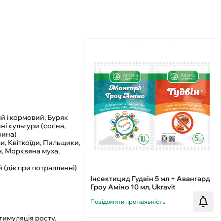
й і кормовий, Буряк
ні культури (сосна,
рина)
и, Квіткоїди, Пильщики,
н, Морквяна муха,
(діє при потраплянні)
Інсектицид Гудвін 5 мл + Авангард
Гроу Аміно 10 мл, Ukravit
Повідомити про наявність
тимуляція росту.