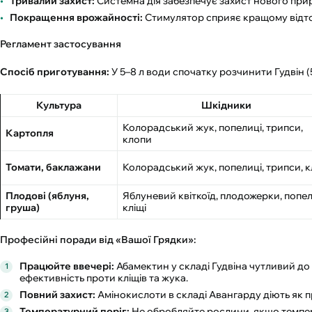
Тривалий захист:
Системна дія забезпечує захист нового прир
Покращення врожайності:
Стимулятор сприяє кращому відток
Регламент застосування
Спосіб приготування:
У 5–8 л води спочатку розчинити Гудвін (
Культура
Шкідники
Колорадський жук, попелиці, трипси,
Картопля
клопи
Томати, баклажани
Колорадський жук, попелиці, трипси, к
Плодові (яблуня,
Яблуневий квіткоїд, плодожерки, попел
груша)
кліщі
Професійні поради від «Вашої Грядки»:
Працюйте ввечері:
Абамектин у складі Гудвіна чутливий до
ефективність проти кліщів та жука.
Повний захист:
Амінокислоти в складі Авангарду діють як
Температурний поріг:
Не обробляйте рослини, якщо темпер