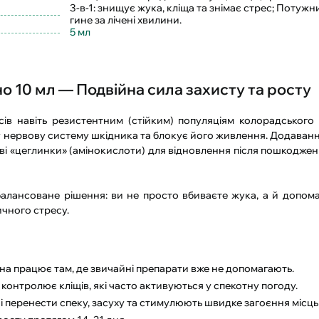
3-в-1: знищує жука, кліща та знімає стрес; Потуж
гине за лічені хвилини.
5 мл
о 10 мл — Подвійна сила захисту та росту
в навіть резистентним (стійким) популяціям колорадського
ну нервову систему шкідника та блокує його живлення. Додаван
і «цеглинки» (амінокислоти) для відновлення після пошкоджен
алансоване рішення: ви не просто вбиваєте жука, а й допома
ичного стресу.
іна працює там, де звичайні препарати вже не допомагають.
контролює кліщів, які часто активуються у спекотну погоду.
перенести спеку, засуху та стимулюють швидке загоєння місць 