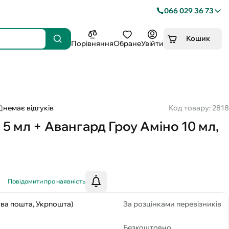
066 029 36 73
Кошик
Порівняння
Обране
Увійти
немає відгуків
Код товару: 2818
 5 мл + Авангард Гроу Аміно 10 мл,
Повідомити про наявність
ова пошта, Укрпошта)
За розцінками перевізників
Безкоштовно