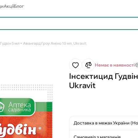
ди
Акції
Блог
Гудвін 5 мл + Авангард Гроу Аміно 10 мл, Ukravit
Немає в наявності
Інсектицид Гудвін
Ukravit
Доставка в межах України (Н
Самовивіз з магазинів