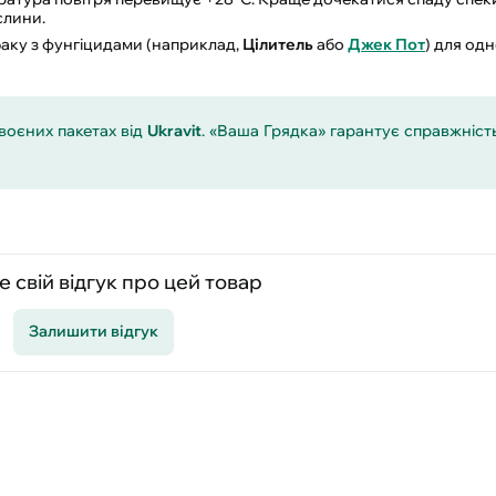
слини.
аку з фунгіцидами (наприклад,
Цілитель
або
Джек Пот
) для од
воєних пакетах від
Ukravit
. «Ваша Грядка» гарантує справжніст
 свій відгук про цей товар
Залишити відгук