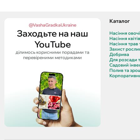
Каталог
@VashaGradkaUkraine
Заходьте на наш
Насіння овоч
Насіння квіті
YouTube
Насіння трав 
Захист росли
ділимось корисними порадами та
Добрива
перевіреними методиками
Для розсади 
Садовий інве
Полив та зро
Корпоративни