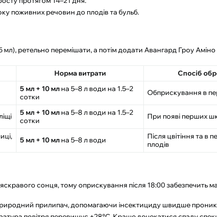
осту протягом 14–21 дня.
у поживних речовин до плодів та бульб.
5 мл), ретельно перемішати, а потім додати Авангард Гроу Аміно 
Норма витрати
Спосіб об
5 мл + 10 мл
на 5–8 л води на 1.5–2
Обприскування в пер
сотки
5 мл + 10 мл
на 5–8 л води на 1.5–2
ліщі
При появі перших шк
сотки
иці,
Після цвітіння та в п
5 мл + 10 мл
на 5–8 л води
плодів
 яскравого сонця, тому оприскування після 18:00 забезпечить 
 природний прилипач, допомагаючи інсектициду швидше проникн
атура повітря перевищує +28°C. Краще дочекатися спаду спек