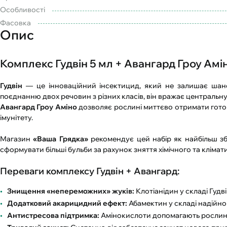
Особливості
Фасовка
Опис
Комплекс Гудвін 5 мл + Авангард Гроу Амін
Гудвін
— це інноваційний інсектицид, який не залишає шансі
поєднанню двох речовин з різних класів, він вражає централь
Авангард Гроу Аміно
дозволяє рослині миттєво отримати готов
імунітету.
Магазин
«Ваша Грядка»
рекомендує цей набір як найбільш зб
сформувати більші бульби за рахунок зняття хімічного та клімат
Переваги комплексу Гудвін + Авангард:
Знищення «непереможних» жуків:
Клотіанідин у складі Гудв
Додатковий акарицидний ефект:
Абамектин у складі надійно 
Антистресова підтримка:
Амінокислоти допомагають рослині 