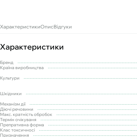
Характеристики
Опис
Відгуки
Характеристики
Бренд
Країна виробництва
Культури
Шкідники
Механізм дії
Діючі речовини
Макс. кратність обробок
Термін очікуваня
Препративна форма
Клас токсичносі
Призначення