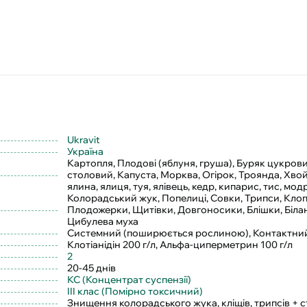
Ukravit
Україна
Картопля, Плодові (яблуня, груша), Буряк цукрови
столовий, Капуста, Морква, Огірок, Троянда, Хвой
ялина, ялиця, туя, ялівець, кедр, кипарис, тис, мод
Колорадський жук, Попелиці, Совки, Трипси, Клоп
Плодожерки, Щитівки, Довгоносики, Блішки, Біла
Цибулева муха
Системний (поширюється рослиною), Контактний 
Клотіанідін 200 г/л, Альфа-циперметрин 100 г/л
2
20-45 днів
КС (Концентрат суспензії)
III клас (Помірно токсичний)
Знищення колорадського жука, кліщів, трипсів + с