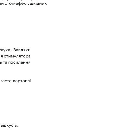
ний стоп-ефект: шкідник
 жука. Завдяки
ня стимулятора
ь та посилення
гаєте картоплі
відкусів.