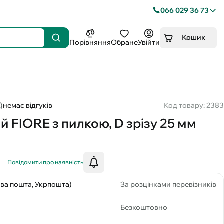
066 029 36 73
Кошик
Порівняння
Обране
Увійти
немає відгуків
Код товару: 2383
й FIORE з пилкою, D зрізу 25 мм
Повідомити про наявність
ова пошта, Укрпошта)
За розцінками перевізників
Безкоштовно