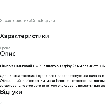
Характеристики
Опис
Відгуки
Характеристики
Бренд
Опис
Гілкоріз штанговий FIORE з пилкою, D зрізу 25 мм
для дистанцій
Для обрізки твердих і сухих гілок використовується наявна в
Обладнаний поліспастним механізмом та стропою, за допомо
загартоване, гостро заточене і має оксидоване покриття для захи
Відгуки