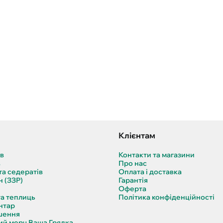
Клієнтам
ів
Контакти та магазини
в
Про нас
та седератів
Оплата і доставка
н (ЗЗР)
Гарантія
Оферта
та теплиць
Політика конфіденційності
нтар
шення
й мерч Ваша Грядка