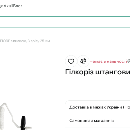
ди
Акції
Блог
FIORE з пилкою, D зрізу 25 мм
Немає в наявності
Гілкоріз штангови
Доставка в межах України (Н
Самовивіз з магазинів