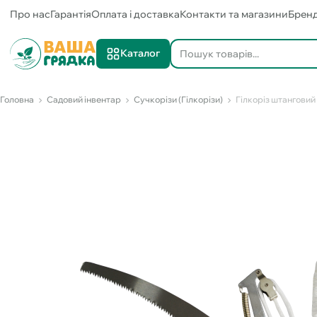
Про нас
Гарантія
Оплата і доставка
Контакти та магазини
Брен
Каталог
Головна
Садовий інвентар
Сучкорізи (Гілкорізи)
Гілкоріз штанговий 