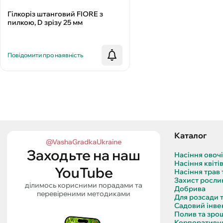
Гілкоріз штанговий FIORE з
пилкою, D зрізу 25 мм
Повідомити про наявність
Каталог
@VashaGradkaUkraine
Заходьте на наш
Насіння овоч
Насіння квіті
YouTube
Насіння трав 
Захист росли
ділимось корисними порадами та
Добрива
перевіреними методиками
Для розсади 
Садовий інве
Полив та зро
Корпоративни