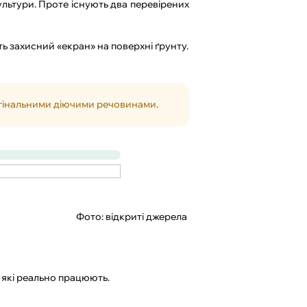
культури. Проте існують два перевірених
ь захисний «екран» на поверхні ґрунту.
игінальними діючими речовинами.
Фото: відкриті джерела
 які реально працюють.