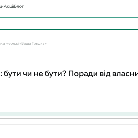
ди
Акції
Блог
ника мережі «Ваша Грядка»
: бути чи не бути? Поради від влас