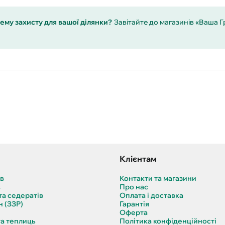
ему захисту для вашої ділянки?
Завітайте до магазинів «Ваша 
Клієнтам
ів
Контакти та магазини
в
Про нас
та седератів
Оплата і доставка
н (ЗЗР)
Гарантія
Оферта
та теплиць
Політика конфіденційності