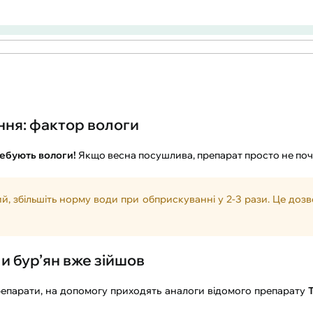
ння: фактор вологи
ребують вологи!
Якщо весна посушлива, препарат просто не почн
, збільшіть норму води при обприскуванні у 2-3 рази. Це доз
и бур’ян вже зійшов
репарати, на допомогу приходять аналоги відомого препарату
Т