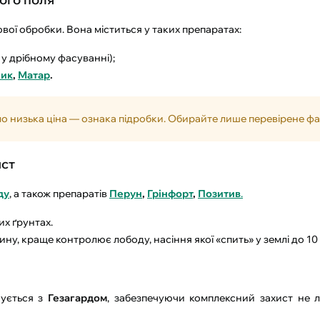
ої обробки. Вона міститься у таких препаратах:
у дрібному фасуванні);
ик
,
Матар
.
о низька ціна — ознака підробки. Обирайте лише перевірене ф
ист
ду
, а також препаратів
Перун
,
Грінфорт
,
Позитив
.
х ґрунтах.
ину, краще контролює лободу, насіння якої «спить» у землі до 10 
нується з
Гезагардом
, забезпечуючи комплексний захист не ли