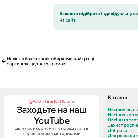
Бажаєте підібрати індивідуальну сх
на сайті!
Насіння баклажанів: обираємо найкращі
сорти для щедрого врожаю
Каталог
@VashaGradkaUkraine
Заходьте на наш
Насіння овоч
Насіння квіті
YouTube
Насіння трав 
Захист росли
ділимось корисними порадами та
Добрива
перевіреними методиками
Для розсади 