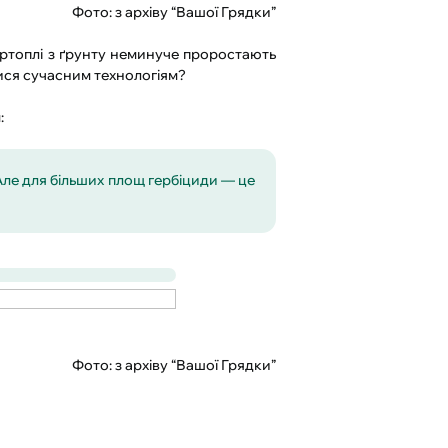
Фото: з архіву “Вашої Грядки”
артоплі з ґрунту неминуче проростають
тися сучасним технологіям?
:
. Але для більших площ гербіциди — це
Фото: з архіву “Вашої Грядки”