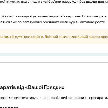
чної пігулки», яка знищить усі бур'яни назавжди без шкоди для 
разу після посадки до появи паростків картоплі. Вони створюют
ться вже по вегетуючих рослинах, коли бур’ян активно росте.
атам» із сумнівних сайтів. Якісний захист можливий лише з ор
ратів від «Вашої Грядки»
назв, ми систематизували основні діючі речовини та препарати,
ого поля