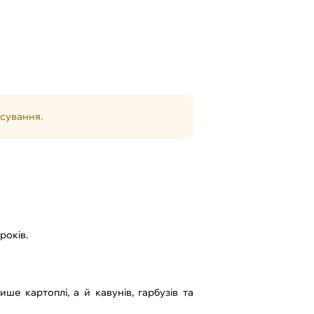
асування.
років.
ше картоплі, а й кавунів, гарбузів та