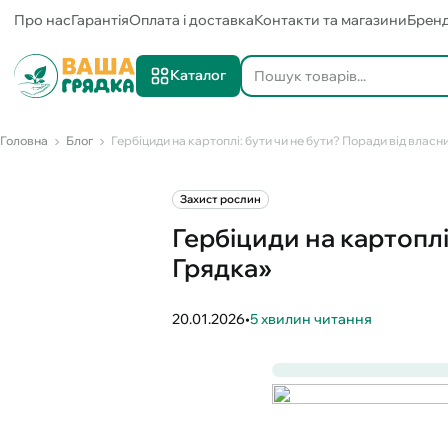
Про нас
Гарантія
Оплата і доставка
Контакти та магазини
Брен
Каталог
Головна
Блог
Гербіциди на картоплі: бути чи не бути? Поради від влас
Захист рослин
Гербіциди на картоплі
Грядка»
20.01.2026
•
5 хвилин читання