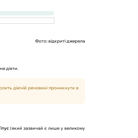
Фото: відкриті джерела
е діяти.
волить діючій речовині проникнути в
ітус
(який зазвичай є лише у великому