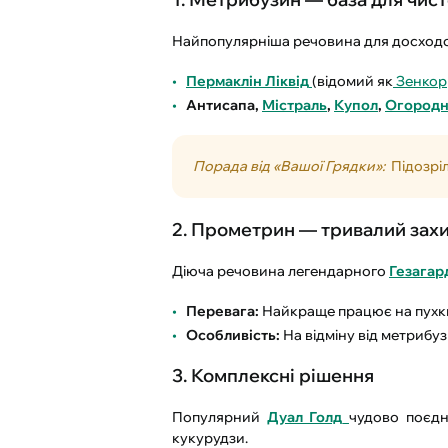
Найпопулярніша речовина для досходов
Пермаклін Ліквід
(відомий як
Зенкор
Антисапа,
Містраль
,
Купол
,
Огородн
Порада від «Вашої Грядки»:
Підозріл
2. Прометрин — тривалий зах
Діюча речовина легендарного
Гезагар
Перевага:
Найкраще працює на пухки
Особливість:
На відміну від метрибуз
3. Комплексні рішення
Популярний
Дуал Голд
чудово поєд
кукурудзи.