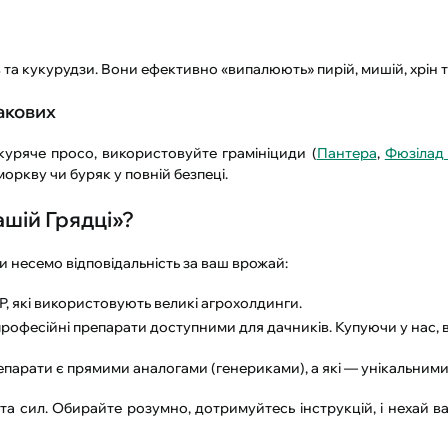
в та кукурудзи. Вони ефективно «випалюють» пирій, мишій, хрін т
акових
уряче просо, використовуйте грамініциди (
Пантера
,
Фюзілад
оркву чи буряк у повній безпеці.
ашій Грядці»?
 несемо відповідальність за ваш врожай:
 які використовують великі агрохолдинги.
офесійні препарати доступними для дачників. Купуючи у нас, в
епарати є прямими аналогами (генериками), а які — унікальним
та сил. Обирайте розумно, дотримуйтесь інструкцій, і нехай 