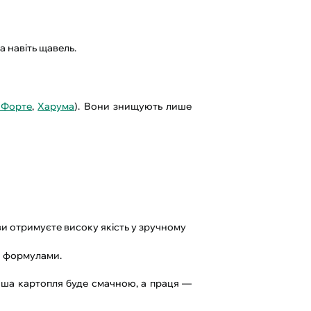
а навіть щавель.
 Форте
,
Харума
). Вони знищують лише
и отримуєте високу якість у зручному
и формулами.
ваша картопля буде смачною, а праця —