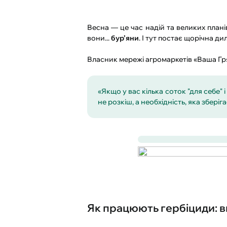
Весна — це час надій та великих план
вони...
бур’яни
. І тут постає щорічна 
Власник мережі агромаркетів «Ваша Г
«Якщо у вас кілька соток "для себе" 
не розкіш, а необхідність, яка зберіг
Як працюють гербіциди: в