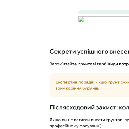
Секрети успішного внесе
Запом’ятайте:
ґрунтові гербіциди пот
Експертна порада:
Якщо ґрунт сухий
зону коріння бур’янів.
Післясходовий захист: кол
Якщо ви не встигли внести ґрунтові п
професійному фасуванні):