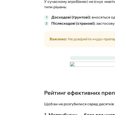
У сучасному агробізнесі не існує «магі
типи рішень:
Досходові (ґрунтові):
вносяться од
Післясходові (страхові):
застосовую
Важливо:
Не довіряйте «чудо-препар
Рейтинг ефективних препа
Щоб ви не розгубилися серед десятків 
1. Метрибузин — база для чист