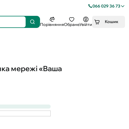
066 029 36 73
Кошик
Порівняння
Обране
Увійти
ника мережі «Ваша