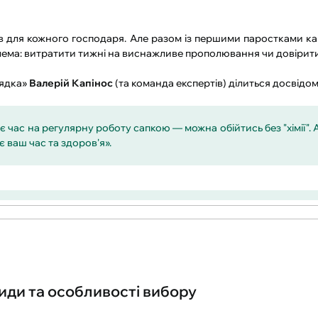
ів для кожного господаря. Але разом із першими паростками к
дилема: витратити тижні на виснажливе прополювання чи довіри
рядка»
Валерій Капінос
(та команда експертів) ділиться досвідом
і є час на регулярну роботу сапкою — можна обійтись без "хімії"
ає ваш час та здоров'я».
иди та особливості вибору