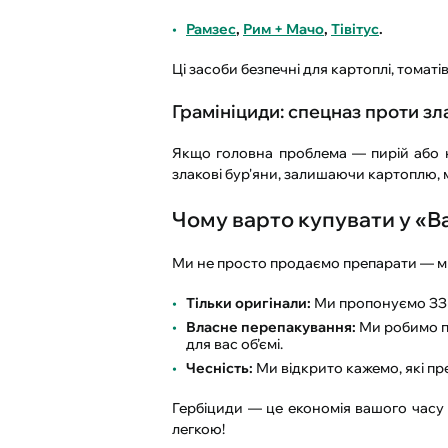
Рамзес
,
Рим + Мачо
,
Тівітус
.
Ці засоби безпечні для картоплі, томаті
Грамініциди: спецназ проти зл
Якщо головна проблема — пирій або к
злакові бур'яни, залишаючи картоплю, м
Чому варто купувати у «В
Ми не просто продаємо препарати — ми
Тільки оригінали:
Ми пропонуємо ЗЗР,
Власне перепакування:
Ми робимо пр
для вас об’ємі.
Чесність:
Ми відкрито кажемо, які пр
Гербіциди — це економія вашого часу 
легкою!