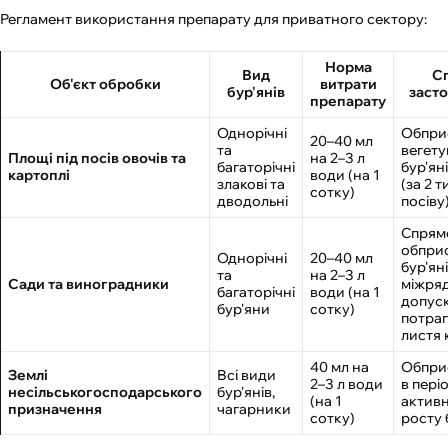
Регламент використання препарату для приватного сектору:
Норма
Вид
С
Об'єкт обробки
витрати
бур'янів
заст
препарату
Однорічні
Обпри
20–40 мл
та
вегет
Площі під посів овочів та
на 2–3 л
багаторічні
бур'ян
картоплі
води (на 1
злакові та
(за 2 т
сотку)
дводольні
посіву
Спрям
обпри
Однорічні
20–40 мл
бур'яні
та
на 2–3 л
Сади та виноградники
міжряд
багаторічні
води (на 1
допус
бур'яни
сотку)
потра
листя 
40 мл на
Обпри
Землі
Всі види
2–3 л води
в пері
несільськогосподарського
бур'янів,
(на 1
актив
призначення
чагарники
сотку)
росту 