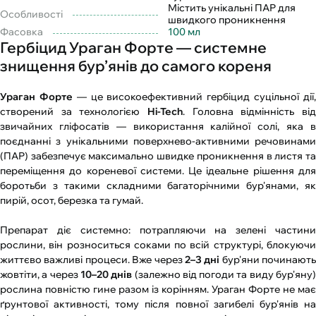
Містить унікальні ПАР для
Особливості
швидкого проникнення
Фасовка
100 мл
Гербіцид Ураган Форте — системне
знищення бур’янів до самого кореня
Ураган Форте
— це високоефективний гербіцид суцільної дії
створений за технологією
Hi-Tech
. Головна відмінність від
звичайних гліфосатів — використання калійної солі, яка в
поєднанні з унікальними поверхнево-активними речовинами
(ПАР) забезпечує максимально швидке проникнення в листя та
переміщення до кореневої системи. Це ідеальне рішення для
боротьби з такими складними багаторічними бур'янами, як
пирій, осот, березка та гумай.
Препарат діє системно: потрапляючи на зелені частини
рослини, він розноситься соками по всій структурі, блокуючи
життєво важливі процеси. Вже через
2–3 дні
бур'яни починають
жовтіти, а через
10–20 днів
(залежно від погоди та виду бур'яну
рослина повністю гине разом із корінням. Ураган Форте не має
ґрунтової активності, тому після повної загибелі бур'янів на