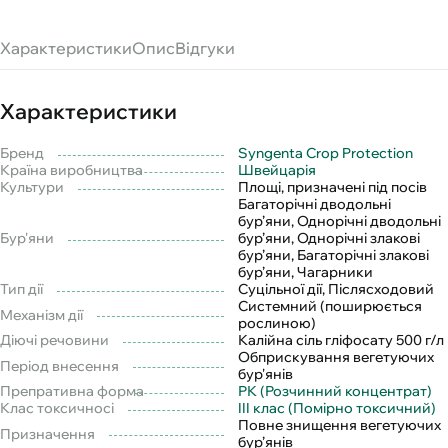
Характеристики
Опис
Відгуки
Характеристики
Бренд
Syngenta Crop Protection
Країна виробництва
Швейцарія
Культури
Площі, призначені під посів
Багаторічні дводольні
бур’яни, Однорічні дводольні
Бур'яни
бур’яни, Однорічні злакові
бур’яни, Багаторічні злакові
бур’яни, Чагарники
Тип дії
Суцільної дії, Післясходовий
Системний (поширюється
Механізм дії
рослиною)
Діючі речовини
Калійна сіль гліфосату 500 г/л
Обприскування вегетуючих
Період внесення
бур'янів
Препративна форма
РК (Розчинний концентрат)
Клас токсичносі
III клас (Помірно токсичний)
Повне знищення вегетуючих
Призначення
бур’янів