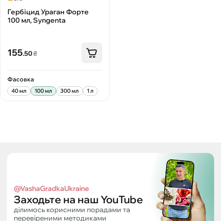
Гербіцид Ураган Форте
100 мл, Syngenta
155
.50
₴
Фасовка
40 мл
100 мл
300 мл
1 л
@VashaGradkaUkraine
Заходьте на наш YouTube
ділимось корисними порадами та
перевіреними методиками