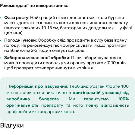
Рекомендації по використанню:
Фаза росту
: Найкращий ефект досягається, коли бур'яни
мають достатню кількість листя для поглинання препарату
(висота злакових 10-15 см, багаторічних дводольних — у фазі
цвітіння).
Погодні умови
: Обробку слід проводити в суху безвітряну
погоду. Не рекомендується обприскувати, якщо протягом
найближчих 2-3 годин очікується дощ.
Заборона механічної обробки
: Після обприскування не
можна проводити прополку чи оранку протягом
7-10 днів
,
щоб препарат встиг проникнути в коріння.
ℹ️
Інформація про пакування:
Гербіцид Ураган Форте 100
мл поставляється виключно в
оригінальній упаковці від
виробника Syngenta
. Ми гарантуємо
100%
оригінальність
препарату та його повну відповідність
професійним стандартам якості.
Відгуки