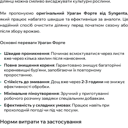
ділянці можна сміливо висаджувати культурні рослини.
Ми пропонуємо
оригінальний Ураган Форте від Syngenta
,
який працює набагато швидше та ефективніше за аналоги. Це
надійний спосіб очистити ділянку перед початком сезону або
після збору врожаю.
Основні переваги Ураган Форте
Швидке проникнення
: Починає всмоктуватися через листя
вже через кілька хвилин після нанесення.
Повне знищення кореня
: Гарантовано знищує багаторічні
кореневищні бур'яни, запобігаючи їх повторному
проростанню.
Стійкість до змивання
: Дощ вже через
2-3 години
не знижує
ефективності обробки.
Мінімальне піноутворення
: Зручний у приготуванні
робочого розчину завдяки спеціальним добавкам.
Ефективність у складних умовах
: Працює навіть при
прохолодній погоді чи під час посухи.
Норми витрати та застосування