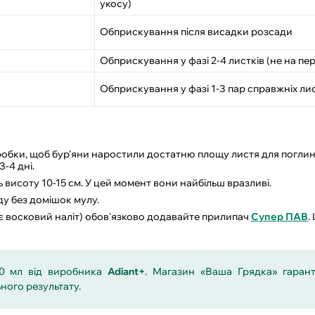
укосу)
Обприскування після висадки розсади
Обприскування у фазі 2-4 листків (не на пер
Обприскування у фазі 1-3 пар справжніх лис
обробки, щоб бур'яни наростили достатню площу листя для погли
-4 дні.
висоту 10-15 см. У цей момент вони найбільш вразливі.
у без домішок мулу.
ає восковий наліт) обов'язково додавайте прилипач
Супер ПАВ
.
0 мл від виробника
Adiant+
. Магазин «Ваша Грядка» гарант
ного результату.