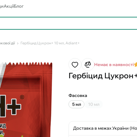
ди
Акції
Блог
кової дії
Гербіцид Цукрон+ 10 мл, Adiant+
Немає в наявності
Гербіцид Цукрон+
Фасовка
5 мл
10 мл
Доставка в межах України (Н