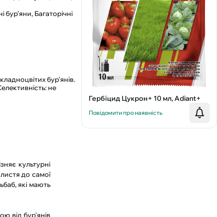
і бур’яни, Багаторічні
кладноцвітих бур'янів.
Селективність: не
Гербіцид Цукрон+ 10 мл, Adiant+
Повідомити про наявність
ізняє культурні
листя до самої
ьбаб, які мають
ою від бур'янів