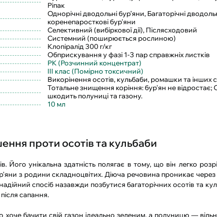
Ріпак
Однорічні дводольні бур’яни, Багаторічні дводольн
коренепаросткові бур'яни
Селективний (вибіркової дії), Післясходовий
Системний (поширюється рослиною)
Клопіралід 300 г/кг
Обприскування у фазі 1-3 пар справжніх листків
РК (Розчинний концентрат)
III клас (Помірно токсичний)
Викорінення осотів, кульбаби, ромашки та інших с
Тотальне знищення коріння: бур'ян не відростає; 
шкодить полуниці та газону.
10 мл
ення проти осотів та кульбаби
. Його унікальна здатність полягає в тому, що він легко розр
р'яни з родини складноцвітих. Діюча речовина проникає через 
адійний спосіб назавжди позбутися багаторічних осотів та кул
після сапання.
 хоче бачити свій газон ідеально зеленим, а полуницю — вільн