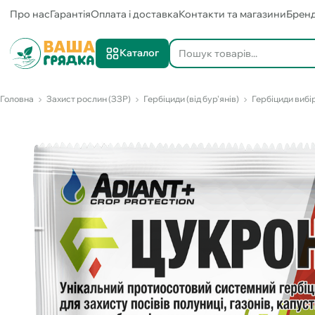
Про нас
Гарантія
Оплата і доставка
Контакти та магазини
Брен
Каталог
Головна
Захист рослин (ЗЗР)
Гербіциди (від бур'янів)
Гербіциди вибір