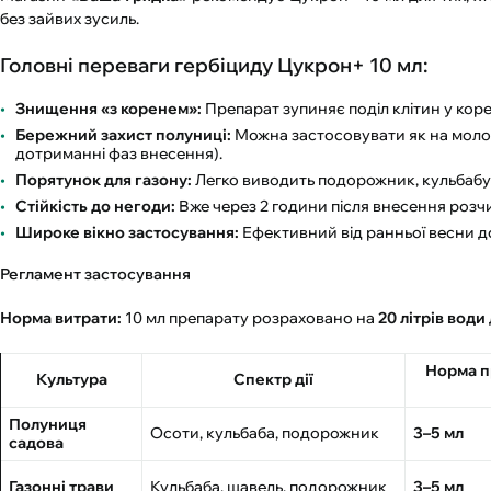
без зайвих зусиль.
Головні переваги гербіциду Цукрон+ 10 мл:
Знищення «з коренем»:
Препарат зупиняє поділ клітин у коре
Бережний захист полуниці:
Можна застосовувати як на молоди
дотриманні фаз внесення).
Порятунок для газону:
Легко виводить подорожник, кульбабу
Стійкість до негоди:
Вже через 2 години після внесення розчи
Широке вікно застосування:
Ефективний від ранньої весни до 
Регламент застосування
Норма витрати:
10 мл препарату розраховано на
20 літрів води
Норма п
Культура
Спектр дії
Полуниця
Осоти, кульбаба, подорожник
3–5 мл
садова
Газонні трави
Кульбаба, щавель, подорожник
3–5 мл