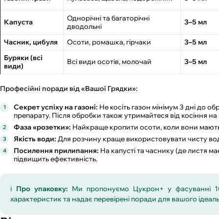
Однорічні та багаторічні
Капуста
3–5 мл
дводольні
Часник, цибуля
Осоти, ромашка, гірчаки
3–5 мл
Буряки (всі
Всі види осотів, молочай
3–5 мл
види)
Професійні поради від «Вашої Грядки»:
Секрет успіху на газоні:
Не косіть газон мінімум 3 дні до 
препарату. Після обробки також утримайтеся від косіння на 3
Фаза «розетки»:
Найкраще кропити осоти, коли вони мають 
Якість води:
Для розчину краще використовувати чисту вод
Посилення прилипання:
На капусті та часнику (де листя м
підвищить ефективність.
ℹ️
Про упаковку:
Ми пропонуємо Цукрон+ у фасуванні 1
характеристик та надає перевірені поради для вашого ідеаль