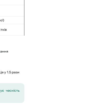
о!)
тків
нання
 Це у 1.5 рази
ує чесність