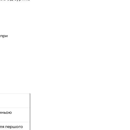
(при
анньою
сля першого