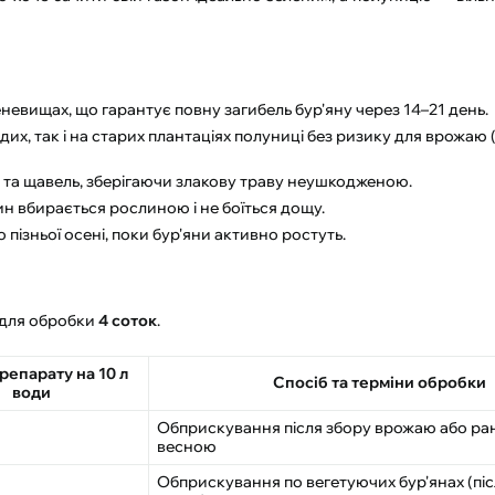
невищах, що гарантує повну загибель бур'яну через 14–21 день.
х, так і на старих плантаціях полуниці без ризику для врожаю 
 та щавель, зберігаючи злакову траву неушкодженою.
н вбирається рослиною і не боїться дощу.
пізньої осені, поки бур'яни активно ростуть.
для обробки
4 соток
.
репарату на 10 л
Спосіб та терміни обробки
води
Обприскування після збору врожаю або р
весною
Обприскування по вегетуючих бур'янах (пі