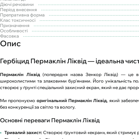
Діючі речовини
Період внесення
Препративна форма
Клас токсичносі
Призначення
Особливості
Фасовка
Опис
Гербіцид Пермаклін Ліквід — ідеальна чис
Пермаклін Ліквід
(попередня назва Зенкор Ліквід) — це в
широколистими та злаковими бур'янами. Його унікальність поля
створює у ґрунті спеціальний захисний екран, який не дає прор
Ми пропонуємо
оригінальний Пермаклін Ліквід
, який забезпе
без конкуренції за світло та вологу.
Основні переваги Пермаклін Ліквід
Тривалий захист:
Створює ґрунтовий «екран», який стримує ріст