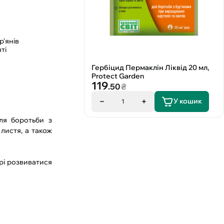
р'янів
ті
Гербіцид Пермаклін Ліквід 20 мл,
Protect Garden
119
.50
₴
У кошик
1
ля боротьби з
 листя, а також
урі розвиватися