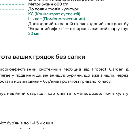
Метрибузин 600 г/л
До появи сходів культури
КС (Концентрат суспензії)
III клас (Помірно токсичний)
Досходовий та ранній післясходовий контроль бу
"Екранний ефект" — створює захисний шар у ґрун
20 мл
тота ваших грядок без сапки
исокоефективний системний гербіцид від Protect Garden д
гає у подвійній дії: він знищує бур'яни, що вже зійшли, через
остати новим хвилям бур'янів протягом тривалого часу.
чує надійний старт для картоплі та томатів, дозволяючи культ
 бур'янів до 1–1.5 місяців.