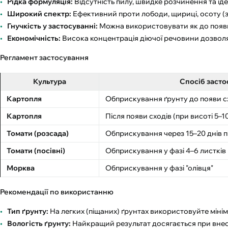
Рідка формуляція:
Відсутність пилу, швидке розчинення та іде
Широкий спектр:
Ефективний проти лободи, щириці, осоту (з н
Гнучкість у застосуванні:
Можна використовувати як до появи с
Економічність:
Висока концентрація діючої речовини дозвол
Регламент застосування
Культура
Спосіб засто
Картопля
Обприскування ґрунту до появи с
Картопля
Після появи сходів (при висоті 5–1
Томати (розсада)
Обприскування через 15–20 днів п
Томати (посівні)
Обприскування у фазі 4–6 листків
Морква
Обприскування у фазі "олівця"
Рекомендації по використанню
Тип ґрунту:
На легких (піщаних) ґрунтах використовуйте міні
Вологість ґрунту:
Найкращий результат досягається при внесе