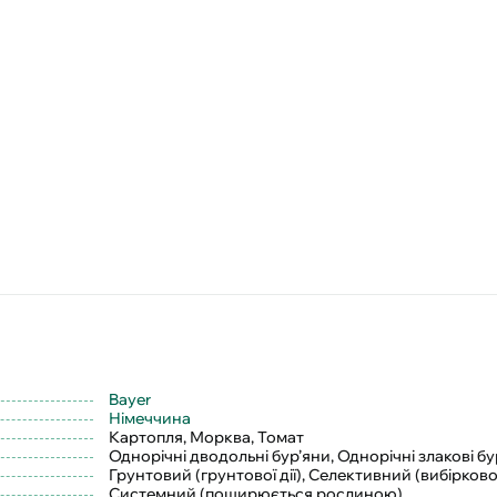
Bayer
Німеччина
Картопля, Морква, Томат
Однорічні дводольні бур’яни, Однорічні злакові бу
Грунтовий (грунтової дії), Селективний (вибіркової 
Системний (поширюється рослиною)