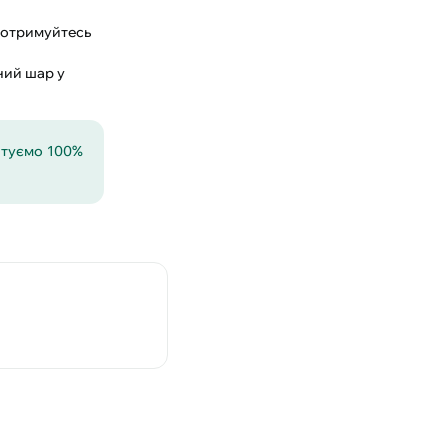
 дотримуйтесь
ний шар у
антуємо 100%