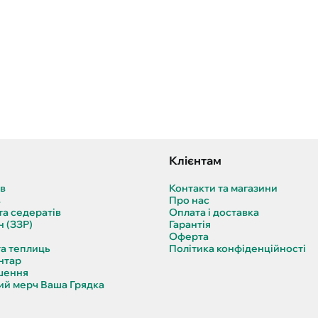
Клієнтам
ів
Контакти та магазини
в
Про нас
та седератів
Оплата і доставка
н (ЗЗР)
Гарантія
Оферта
та теплиць
Політика конфіденційності
нтар
шення
й мерч Ваша Грядка