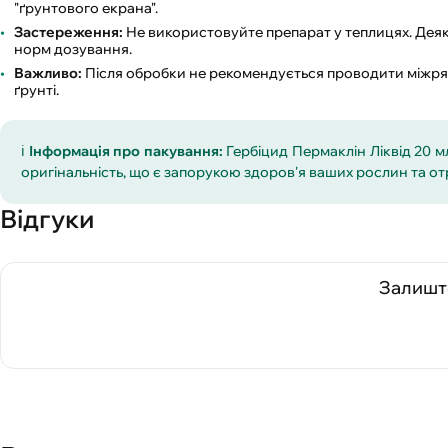
"ґрунтового екрана".
Застереження:
Не використовуйте препарат у теплицях. Деяк
норм дозування.
Важливо:
Після обробки не рекомендується проводити міжряд
ґрунті.
ℹ️
Інформація про пакування:
Гербіцид Пермаклін Ліквід 20 м
оригінальність, що є запорукою здоров'я ваших рослин та о
Відгуки
Залиште