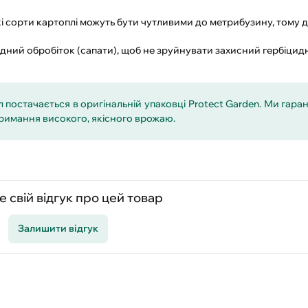
і сорти картоплі можуть бути чутливими до метрибузину, тому
ний обробіток (сапати), щоб не зруйнувати захисний гербіцид
л постачається в оригінальній упаковці Protect Garden. Ми гар
тримання високого, якісного врожаю.
 свій відгук про цей товар
Залишити відгук