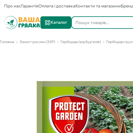
Про нас
Гарантія
Оплата і доставка
Контакти та магазини
Брен
Каталог
Головна
Захист рослин (ЗЗР)
Гербіциди (від бур'янів)
Гербіциди грунт