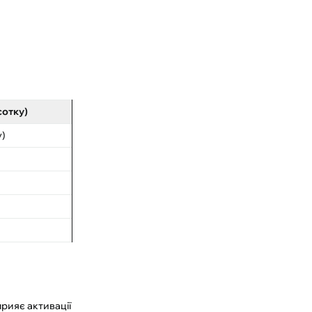
сотку)
у)
рияє активації