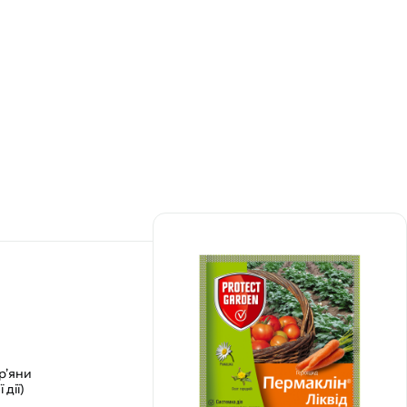
р’яни
дії)