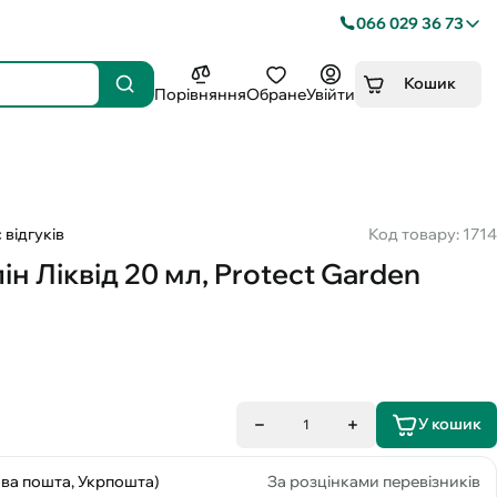
066 029 36 73
Кошик
Порівняння
Обране
Увійти
 відгуків
Код товару: 1714
н Ліквід 20 мл, Protect Garden
У кошик
1
ова пошта, Укрпошта)
За розцінками перевізників