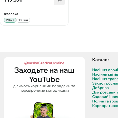
.50
₴
Фасовка
20 мл
100 мл
Каталог
@VashaGradkaUkraine
Заходьте на наш
Насіння овоч
Насіння квіті
YouTube
Насіння трав 
Захист росли
ділимось корисними порадами та
Добрива
перевіреними методиками
Для розсади 
Садовий інве
Полив та зро
Корпоративни