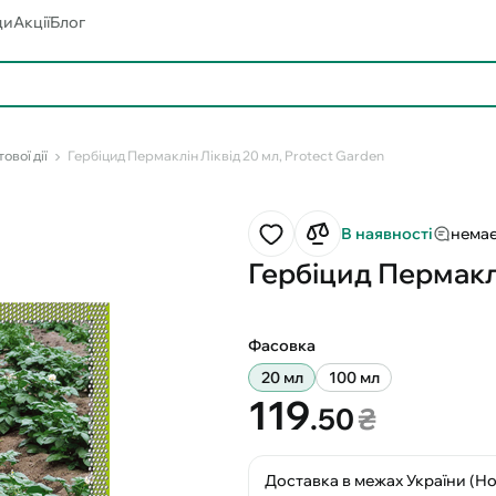
ди
Акції
Блог
ової дії
Гербіцид Пермаклін Ліквід 20 мл, Protect Garden
В наявності
немає
Гербіцид Пермаклі
Фасовка
20 мл
100 мл
119
.50
₴
Доставка в межах України (Н