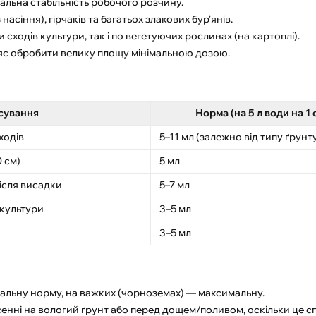
альна стабільність робочого розчину.
асіння), гірчаків та багатьох злакових бур'янів.
ходів культури, так і по вегетуючих рослинах (на картоплі).
яє обробити велику площу мінімальною дозою.
сування
Норма (на 5 л води на 1 
ходів
5–11 мл (залежно від типу ґрунт
0 см)
5 мл
ісля висадки
5–7 мл
 культури
3–5 мл
3–5 мл
мальну норму, на важких (чорноземах) — максимальну.
нні на вологий ґрунт або перед дощем/поливом, оскільки це сп