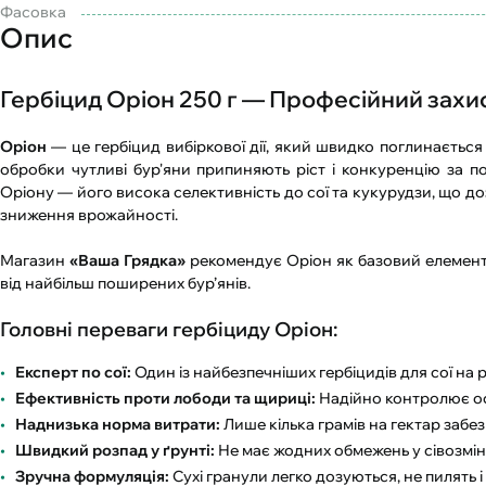
Фасовка
Опис
Гербіцид Оріон 250 г — Професійний захис
Оріон
— це гербіцид вибіркової дії, який швидко поглинається 
обробки чутливі бур'яни припиняють ріст і конкуренцію за п
Оріону — його висока селективність до сої та кукурудзи, що до
зниження врожайності.
Магазин
«Ваша Грядка»
рекомендує Оріон як базовий елемент з
від найбільш поширених бур’янів.
Головні переваги гербіциду Оріон:
Експерт по сої:
Один із найбезпечніших гербіцидів для сої на 
Ефективність проти лободи та щириці:
Надійно контролює ос
Наднизька норма витрати:
Лише кілька грамів на гектар забе
Швидкий розпад у ґрунті:
Не має жодних обмежень у сівозміні
Зручна формуляція:
Сухі гранули легко дозуються, не пилять 