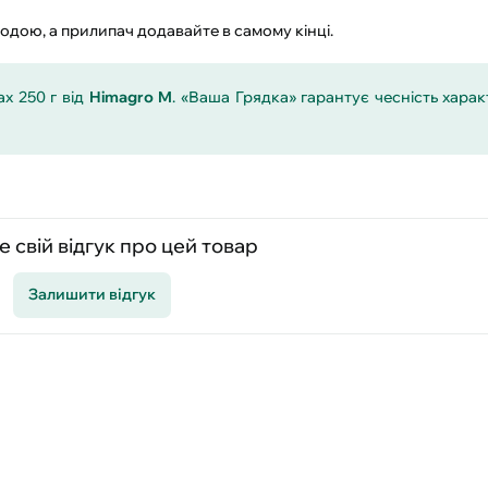
водою, а прилипач додавайте в самому кінці.
х 250 г від
Himagro M
. «Ваша Грядка» гарантує чесність хара
 свій відгук про цей товар
Залишити відгук