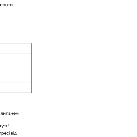
 проти
а
рилипачем
туть!
ресі від