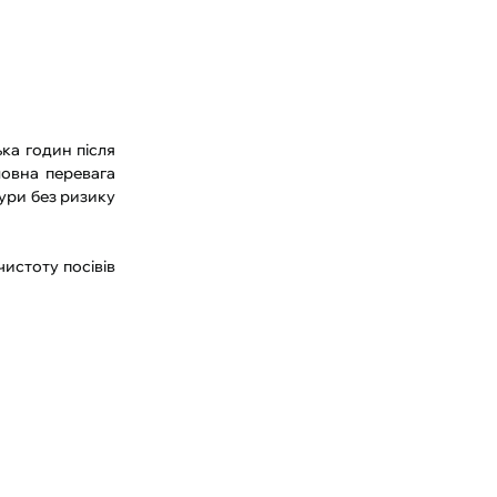
ька годин після
ловна перевага
тури без ризику
истоту посівів