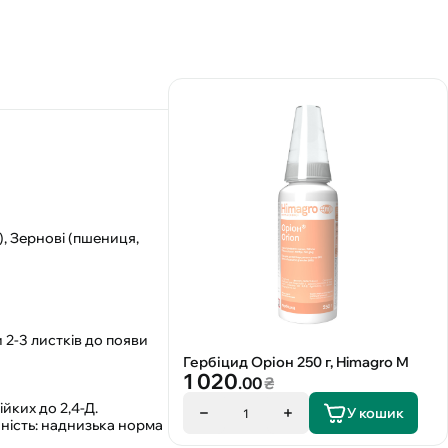
), Зернові (пшениця,
и 2-3 листків до появи
Гербіцид Оріон 250 г, Himagro M
1 020
.00
₴
ійких до 2,4-Д.
У кошик
1
чність: наднизька норма