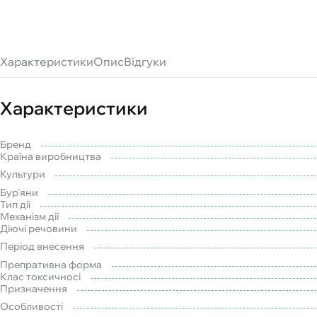
Характеристики
Опис
Відгуки
Характеристики
Бренд
Країна виробництва
Культури
Бур'яни
Тип дії
Механізм дії
Діючі речовини
Період внесення
Препративна форма
Клас токсичносі
Призначення
Особливості