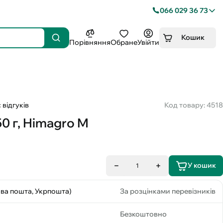
066 029 36 73
Кошик
Порівняння
Обране
Увійти
 відгуків
Код товару: 4518
0 г, Himagro M
У кошик
1
ова пошта, Укрпошта)
За розцінками перевізників
Безкоштовно