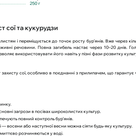
250 г
т сої та кукурудзи
листям і переміщується до точок росту бур'янів. Вже через кіл
оживні речовини. Повна загибель настає через 10–20 днів. Го
зволяє використовувати його навіть у пізні фази розвитку куль
ахисту сої, особливо в поєднанні з прилипачем, що гарантує ч
ринку.
новні загрози в посівах широколистих культур.
зпечують повний контроль бур'янів.
 — восени або наступної весни можна сіяти будь-яку культуру.
і миттєво розчиняються у воді.