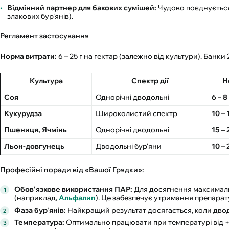
Відмінний партнер для бакових сумішей:
Чудово поєднується
злакових бур'янів).
Регламент застосування
Норма витрати:
6 – 25 г на гектар (залежно від культури). Банки
Культура
Спектр дії
Н
Соя
Однорічні дводольні
6 – 8
Кукурудза
Широколистий спектр
10 – 
Пшениця, Ячмінь
Однорічні дводольні
15 – 
Льон-довгунець
Дводольні бур'яни
10 – 
Професійні поради від «Вашої Грядки»:
Обов'язкове використання ПАР:
Для досягнення максималь
(наприклад,
Альфалип
). Це забезпечує утримання препарат
Фаза бур'янів:
Найкращий результат досягається, коли дводо
Температура:
Оптимально працювати при температурі від +1