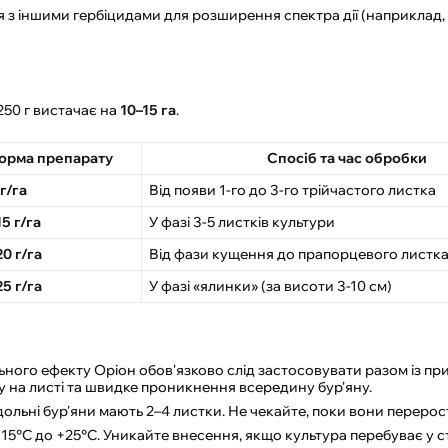
 з іншими гербіцидами для розширення спектра дії (наприклад,
 250 г вистачає на
10–15 га
.
орма препарату
Спосіб та час обробки
 г/га
Від появи 1-го до 3-го трійчастого листка
15 г/га
У фазі 3-5 листків культури
20 г/га
Від фази кущення до прапорцевого листк
25 г/га
У фазі «ялинки» (за висоти 3-10 см)
ного ефекту Оріон обов'язково слід застосовувати разом із п
у на листі та швидке проникнення всередину бур'яну.
льні бур'яни мають 2–4 листки. Не чекайте, поки вони перерос
5°C до +25°C. Уникайте внесення, якщо культура перебуває у ст