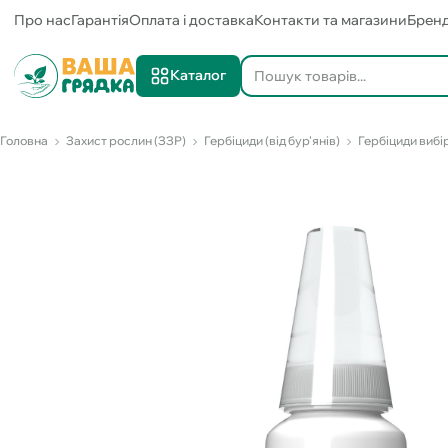
Про нас
Гарантія
Оплата і доставка
Контакти та магазини
Брен
Каталог
Головна
Захист рослин (ЗЗР)
Гербіциди (від бур'янів)
Гербіциди вибір