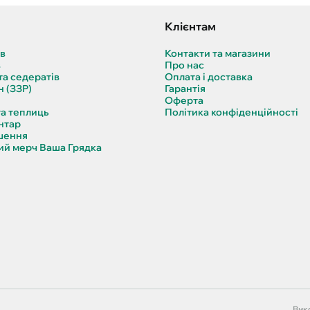
Клієнтам
ів
Контакти та магазини
в
Про нас
та седератів
Оплата і доставка
н (ЗЗР)
Гарантія
Оферта
та теплиць
Політика конфіденційності
нтар
шення
й мерч Ваша Грядка
Вико