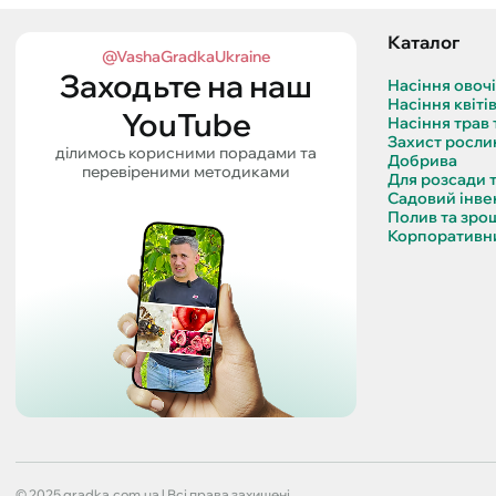
Каталог
@VashaGradkaUkraine
Заходьте на наш
Насіння овоч
Насіння квіті
YouTube
Насіння трав 
Захист росли
ділимось корисними порадами та
Добрива
перевіреними методиками
Для розсади 
Садовий інве
Полив та зро
Корпоративни
© 2025 gradka.com.ua | Всі права захищені