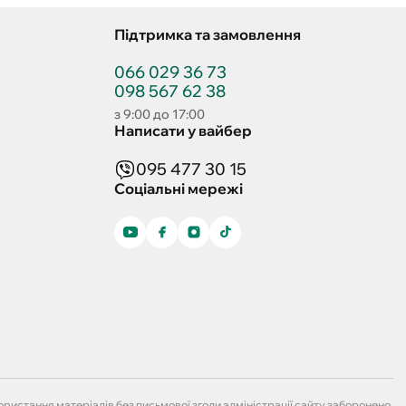
Підтримка та замовлення
066 029 36 73
098 567 62 38
з 9:00 до 17:00
Написати у вайбер
095 477 30 15
Соціальні мережі
ристання матеріалів без письмової згоди адміністрації сайту заборонено.