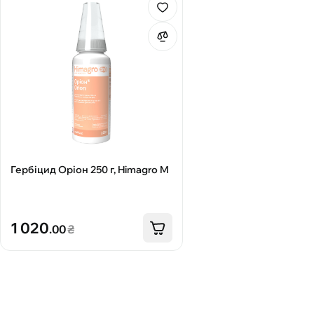
Гербіцид Оріон 250 г, Himagro M
1 020
.00
₴