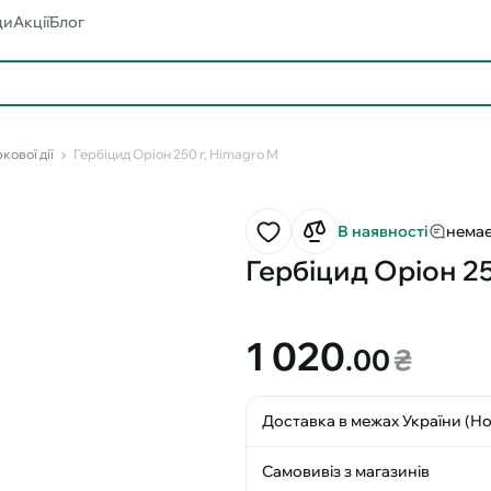
ди
Акції
Блог
кової дії
Гербіцид Оріон 250 г, Himagro M
В наявності
немає
Гербіцид Оріон 25
1 020
.00
₴
Доставка в межах України (Н
Самовивіз з магазинів