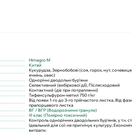
Himagro M
Китай
Кукурудза, Зернобобові (соя, горох, нут, сочевиця
ячмінь, овес)
Однорічні дводольні бур’яни
Селективний (вибіркової дії), Післясходовий
Контактний (діє при потраплянні)
Тифенсульфурон-метил 750 г/кг
Від появи 1-го до 3-го трійчастого листка, Від фаз
прапорцевого листка
ВГ / ВГР (Водорозчинні гранули)
III клас (Помірно токсичний)
Контроль однорічних дводольних бур'янів, у т.ч. ст
Ідеальний для сої: не пригнічує культуру; Економі
витрати.