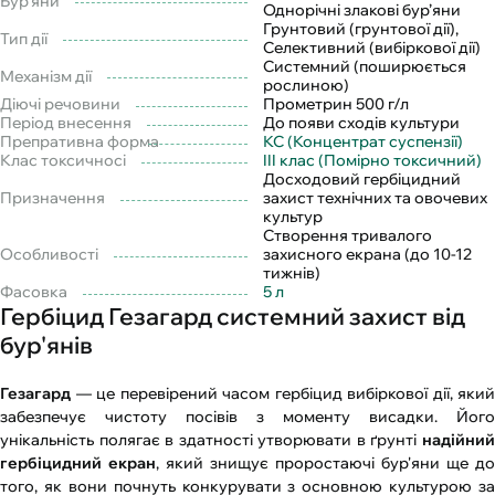
Бур'яни
Однорічні злакові бур’яни
Грунтовий (грунтової дії),
Тип дії
Селективний (вибіркової дії)
Системний (поширюється
Механізм дії
рослиною)
Діючі речовини
Прометрин 500 г/л
Період внесення
До появи сходів культури
Препративна форма
КС (Концентрат суспензії)
Клас токсичносі
III клас (Помірно токсичний)
Досходовий гербіцидний
Призначення
захист технічних та овочевих
культур
Створення тривалого
Особливості
захисного екрана (до 10-12
тижнів)
Фасовка
5 л
Гербіцид Гезагард системний захист від
бур'янів
Гезагард
— це перевірений часом гербіцид вибіркової дії, який
забезпечує чистоту посівів з моменту висадки. Його
унікальність полягає в здатності утворювати в ґрунті
надійний
гербіцидний екран
, який знищує проростаючі бур'яни ще до
того, як вони почнуть конкурувати з основною культурою за