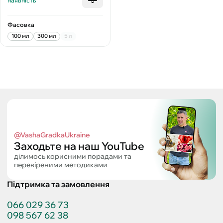
наявність
Фасовка
100 мл
300 мл
5 л
@VashaGradkaUkraine
Заходьте на наш YouTube
ділимось корисними порадами та
перевіреними методиками
Підтримка та замовлення
066 029 36 73
098 567 62 38