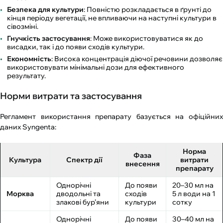
Безпека для культури
: Повністю розкладається в ґрунті до
кінця періоду вегетації, не впливаючи на наступні культури в
сівозміні.
Гнучкість застосування
: Може використовуватися як до
висадки, так і до появи сходів культури.
Економність
: Висока концентрація діючої речовини дозволяє
використовувати мінімальні дози для ефективного
результату.
Норми витрати та застосування
Регламент використання препарату базується на офіційних
даних Syngenta:
Норма
Фаза
Культура
Спектр дії
витрати
внесення
препарату
Однорічні
До появи
20–30 мл на
Морква
дводольні та
сходів
5 л води на 1
злакові бур’яни
культури
сотку
Однорічні
До появи
30–40 мл на