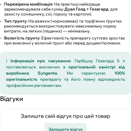
Перевірена комбінація
: На практиці найкраще
зарекомендувала себе суміш
Дуал Голд + Гезагард
для
захисту соняшнику, сої, гороху та картоплі.
Тип ґрунту
: На важких (чорноземах) та торф’яних ґрунтах
рекомендується використовувати максимальну норму
витрати, на легких (піщаних) — мінімальну.
Вологість ґрунту
: Ефективність препарату суттєво зростає
при внесенні у вологий ґрунт або перед дощем/поливом.
ℹ️
Інформація про пакування:
Гербіцид Гезагард 5 л
поставляється виключно в
оригінальній каністрі від
виробника Syngenta
. Ми гарантуємо
100%
оригінальність
препарату та його повну відповідність
професійним регламентам.
Відгуки
Залиште свій відгук про цей товар
Залишити відгук