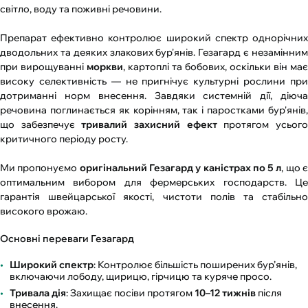
світло, воду та поживні речовини.
Препарат ефективно контролює широкий спектр однорічних
дводольних та деяких злакових бур'янів. Гезагард є незамінним
при вирощуванні
моркви
, картоплі та бобових, оскільки він має
високу селективність — не пригнічує культурні рослини при
дотриманні норм внесення. Завдяки системній дії, діюча
речовина поглинається як корінням, так і паростками бур'янів,
що забезпечує
тривалий захисний ефект
протягом усьог
критичного періоду росту.
Ми пропонуємо
оригінальний Гезагард у каністрах по 5 л
, що 
оптимальним вибором для фермерських господарств. Це
гарантія швейцарської якості, чистоти полів та стабільно
високого врожаю.
Основні переваги Гезагард
Широкий спектр
: Контролює більшість поширених бур’янів,
включаючи лободу, щирицю, гірчицю та куряче просо.
Тривала дія
: Захищає посіви протягом
10–12 тижнів
після
внесення.