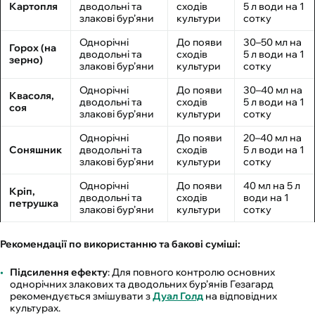
Картопля
дводольні та
сходів
5 л води на 1
злакові бур’яни
культури
сотку
Однорічні
До появи
30–50 мл на
Горох (на
дводольні та
сходів
5 л води на 1
зерно)
злакові бур’яни
культури
сотку
Однорічні
До появи
30–40 мл на
Квасоля,
дводольні та
сходів
5 л води на 1
соя
злакові бур’яни
культури
сотку
Однорічні
До появи
20–40 мл на
Соняшник
дводольні та
сходів
5 л води на 1
злакові бур’яни
культури
сотку
Однорічні
До появи
40 мл на 5 л
Кріп,
дводольні та
сходів
води на 1
петрушка
злакові бур’яни
культури
сотку
Рекомендації по використанню та бакові суміші:
Підсилення ефекту
: Для повного контролю основних
однорічних злакових та дводольних бур’янів Гезагард
рекомендується змішувати з
Дуал Голд
на відповідних
культурах.