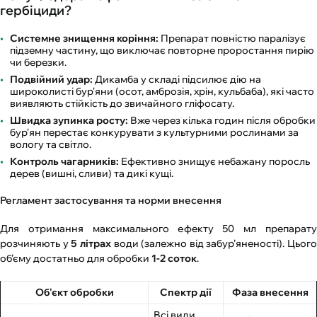
гербіциди?
Системне знищення коріння:
Препарат повністю паралізує
підземну частину, що виключає повторне проростання пирію
чи березки.
Подвійний удар:
Дикамба у складі підсилює дію на
широколисті бур'яни (осот, амброзія, хрін, кульбаба), які часто
виявляють стійкість до звичайного гліфосату.
Швидка зупинка росту:
Вже через кілька годин після обробки
бур'ян перестає конкурувати з культурними рослинами за
вологу та світло.
Контроль чагарників:
Ефективно знищує небажану поросль
дерев (вишні, сливи) та дикі кущі.
Регламент застосування та норми внесення
Для отримання максимального ефекту 50 мл препарату
розчиняють у
5 літрах
води (залежно від забур’яненості). Цього
об’єму достатньо для обробки
1-2 соток
.
Об'єкт обробки
Спектр дії
Фаза внесення
Всі види