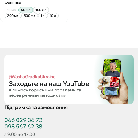
Фасовка
15 мл
50 мл
100 мл
200 мл
500 мл
1 л
10 л
@VashaGradkaUkraine
Заходьте на наш YouTube
ділимось корисними порадами та
перевіреними методиками
Підтримка та замовлення
066 029 36 73
098 567 62 38
з 9:00 до 17:00