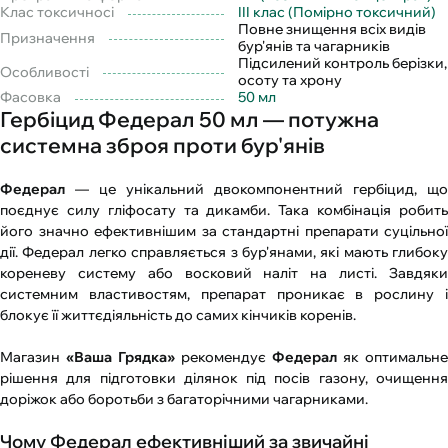
Клас токсичносі
III клас (Помірно токсичний)
Повне знищення всіх видів
Призначення
бур'янів та чагарників
Підсилений контроль берізки,
Особливості
осоту та хрону
Фасовка
50 мл
Гербіцид Федерал 50 мл — потужна
системна зброя проти бур'янів
Федерал
— це унікальний двокомпонентний гербіцид, що
поєднує силу гліфосату та дикамби. Така комбінація робить
його значно ефективнішим за стандартні препарати суцільної
дії. Федерал легко справляється з бур'янами, які мають глибоку
кореневу систему або восковий наліт на листі. Завдяки
системним властивостям, препарат проникає в рослину і
блокує її життєдіяльність до самих кінчиків коренів.
Магазин
«Ваша Грядка»
рекомендує
Федерал
як оптимальне
рішення для підготовки ділянок під посів газону, очищення
доріжок або боротьби з багаторічними чагарниками.
Чому Федерал ефективніший за звичайні