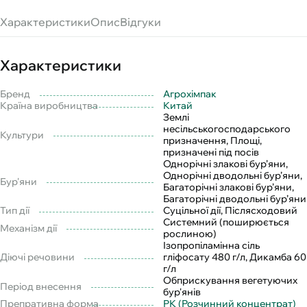
Характеристики
Опис
Відгуки
Характеристики
Бренд
Агрохімпак
Країна виробництва
Китай
Землі
несільськогосподарського
Культури
призначення, Площі,
призначені під посів
Однорічні злакові бур’яни,
Однорічні дводольні бур’яни,
Бур'яни
Багаторічні злакові бур’яни,
Багаторічні дводольні бур’яни
Тип дії
Суцільної дії, Післясходовий
Системний (поширюється
Механізм дії
рослиною)
Ізопропіламінна сіль
Діючі речовини
гліфосату 480 г/л, Дикамба 60
г/л
Обприскування вегетуючих
Період внесення
бур'янів
Препративна форма
РК (Розчинний концентрат)