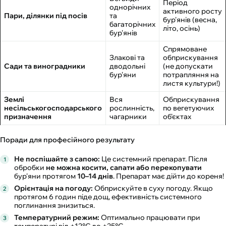
Період
однорічних
активного росту
Пари, ділянки під посів
та
бур'янів (весна,
багаторічних
літо, осінь)
бур'янів
Спрямоване
Злакові та
обприскування
Сади та виноградники
дводольні
(не допускати
бур'яни
потрапляння на
листя культури!)
Землі
Вся
Обприскування
несільськогосподарського
рослинність,
по вегетуючих
призначення
чагарники
об'єктах
Поради для професійного результату
Не поспішайте з сапою:
Це системний препарат. Після
обробки
не можна косити, сапати або перекопувати
бур'яни протягом
10–14 днів
. Препарат має дійти до кореня!
Орієнтація на погоду:
Обприскуйте в суху погоду. Якщо
протягом 6 годин піде дощ, ефективність системного
поглинання знизиться.
Температурний режим:
Оптимально працювати при