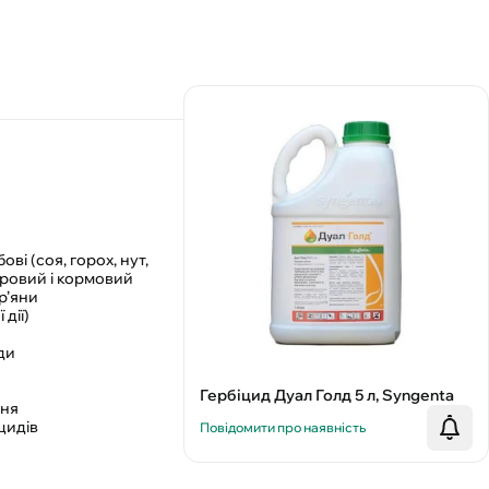
ві (соя, горох, нут,
кровий і кормовий
р’яни
дії)
ди
Гербіцид Дуал Голд 5 л, Syngenta
ння
цидів
Повідомити про наявність