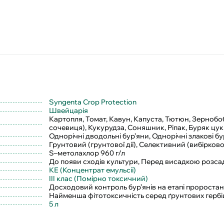
Syngenta Crop Protection
Швейцарія
Картопля, Томат, Кавун, Капуста, Тютюн, Зернобобо
сочевиця), Кукурудза, Соняшник, Ріпак, Буряк цу
Однорічні дводольні бур’яни, Однорічні злакові бу
Грунтовий (грунтової дії), Селективний (вибіркової 
S–метолахлор 960 г/л
До появи сходів культури, Перед висадкою розса
КЕ (Концентрат емульсії)
III клас (Помірно токсичний)
Досходовий контроль бур’янів на етапі пророста
Найменша фітотоксичність серед ґрунтових гербі
5 л