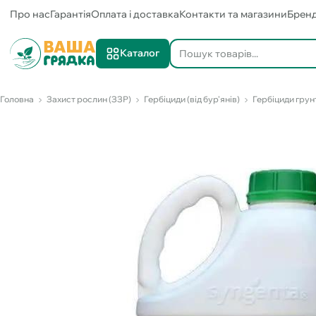
Про нас
Гарантія
Оплата і доставка
Контакти та магазини
Брен
Каталог
Головна
Захист рослин (ЗЗР)
Гербіциди (від бур'янів)
Гербіциди грунт