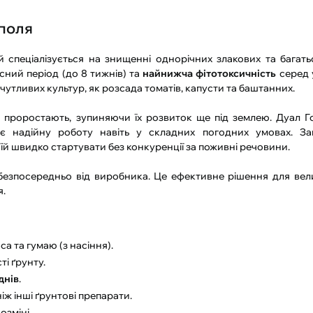
 поля
спеціалізується на знищенні однорічних злакових та багат
сний період (до 8 тижнів) та
найнижча фітотоксичність
серед у
 чутливих культур, як розсада томатів, капусти та баштанних.
о проростають, зупиняючи їх розвиток ще під землею. Дуал Г
є надійну роботу навіть у складних погодних умовах. За
 їй швидко стартувати без конкуренції за поживні речовини.
езпосередньо від виробника. Це ефективне рішення для вел
я.
а та гумаю (з насіння).
ті ґрунту.
днів
.
іж інші ґрунтові препарати.
зміні..