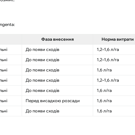
ngenta:
Фаза внесення
Норма витрати
льні
До появи сходів
1,2–1,6 л/га
льні
До появи сходів
1,2–1,6 л/га
льні
До появи сходів
1,6 л/га
льні
До появи сходів
1,2–1,6 л/га
льні
До появи сходів
1,6 л/га
льні
Перед висадкою розсади
1,6 л/га
льні
До появи сходів
1,6 л/га