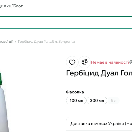
ди
Акції
Блог
ової дії
Гербіцид Дуал Голд 5 л, Syngenta
Немає в наявності
Гербіцид Дуал Гол
Фасовка
100 мл
300 мл
5 л
Доставка в межах України (Н