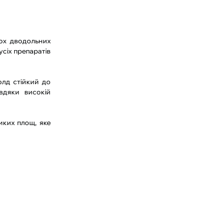
ьох дводольних
сіх препаратів
олд стійкий до
вдяки високій
иких площ, яке