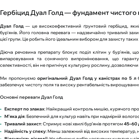
Гербіцид Дуал Голд — фундамент чистого
Дуал Голд
— це високоефективний ґрунтовий гербіцид, який 
бур'янів. Його головна перевага — надзвичайно тривалий захи
цієї групи. Це робить його ідеальним вибором для захисту таких
Діюча речовина препарату блокує поділ клітин у бур'янів, щ
випаровування та сонячного випромінювання, що гаранту
селективності, він не пригнічує культурну рослину, дозволяючи
Ми пропонуємо
оригінальний Дуал Голд у каністрах по 5 л
б
забезпечує чистоту поля та високу рентабельність вирощуванн
Основні переваги Дуал Голд
Експерт по злаках
: Найкращий контроль мишію, курячого прос
М’яка дія
: Безпечний для культур навіть при надмірній вологос
Тривалий захист
: Стримує нові хвилі бур’янів протягом
45–60 
Надійність у спеку
: Менш залежний від високих температур, н
Відсутність післядії
: Не обмежує вибір наступних культур у сіво