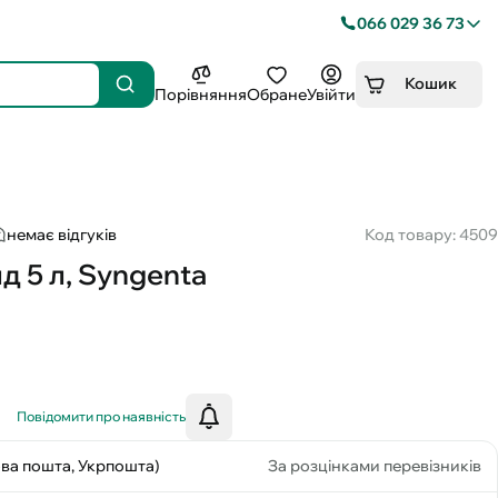
066 029 36 73
Кошик
Порівняння
Обране
Увійти
немає відгуків
Код товару: 4509
д 5 л, Syngenta
Повідомити про наявність
ова пошта, Укрпошта)
За розцінками перевізників