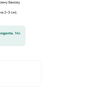
ірену бакову
а 2–3 см).
yngenta
. Ми