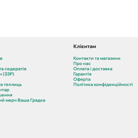
Клієнтам
ів
Контакти та магазини
в
Про нас
та седератів
Оплата і доставка
н (ЗЗР)
Гарантія
Оферта
та теплиць
Політика конфіденційності
нтар
шення
й мерч Ваша Грядка