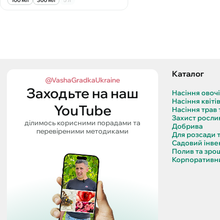
100 мл
300 мл
5 л
Каталог
@VashaGradkaUkraine
Заходьте на наш
Насіння овоч
Насіння квіті
YouTube
Насіння трав 
Захист росли
ділимось корисними порадами та
Добрива
перевіреними методиками
Для розсади 
Садовий інве
Полив та зро
Корпоративни