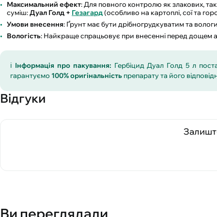
Максимальний ефект
: Для повного контролю як злакових, та
суміш:
Дуал Голд +
Гезагард
(особливо на картоплі, сої та горо
Умови внесення
: Ґрунт має бути дрібногрудкуватим та вологи
Вологість
: Найкраще спрацьовує при внесенні перед дощем 
ℹ️
Інформація про пакування:
Гербіцид Дуал Голд 5 л пост
гарантуємо
100% оригінальність
препарату та його відповід
Відгуки
Залиште
Ви переглядали