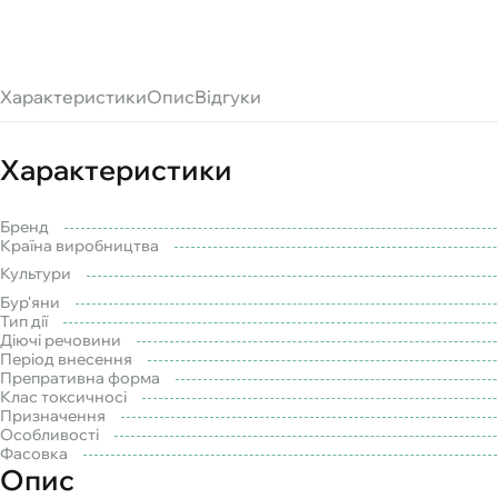
Характеристики
Опис
Відгуки
Характеристики
Бренд
Країна виробництва
Культури
Бур'яни
Тип дії
Діючі речовини
Період внесення
Препративна форма
Клас токсичносі
Призначення
Особливості
Фасовка
Опис