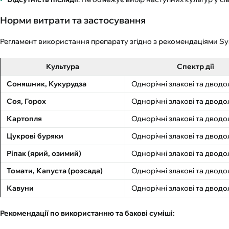
Норми витрати та застосування
Регламент використання препарату згідно з рекомендаціями Sy
Культура
Спектр дії
Соняшник, Кукурудза
Однорічні злакові та дводо
Соя, Горох
Однорічні злакові та дводо
Картопля
Однорічні злакові та дводо
Цукрові буряки
Однорічні злакові та дводо
Ріпак (ярий, озимий)
Однорічні злакові та дводо
Томати, Капуста (розсада)
Однорічні злакові та дводо
Кавуни
Однорічні злакові та дводо
Рекомендації по використанню та бакові суміші: