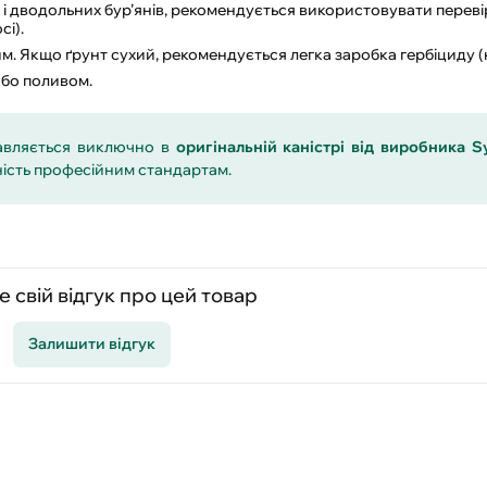
к і дводольних бур’янів, рекомендується використовувати перев
сі).
м. Якщо ґрунт сухий, рекомендується легка заробка гербіциду (н
або поливом.
авляється виключно в
оригінальній каністрі від виробника S
ність професійним стандартам.
 свій відгук про цей товар
Залишити відгук