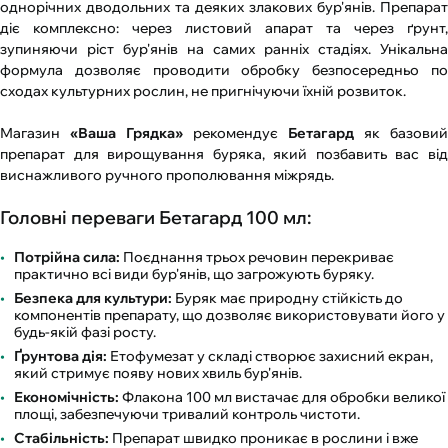
однорічних дводольних та деяких злакових бур'янів. Препарат
діє комплексно: через листовий апарат та через ґрунт,
зупиняючи ріст бур'янів на самих ранніх стадіях. Унікальна
формула дозволяє проводити обробку безпосередньо по
сходах культурних рослин, не пригнічуючи їхній розвиток.
Магазин
«Ваша Грядка»
рекомендує
Бетагард
як базовий
препарат для вирощування буряка, який позбавить вас від
виснажливого ручного прополювання міжрядь.
Головні переваги Бетагард 100 мл:
Потрійна сила:
Поєднання трьох речовин перекриває
практично всі види бур'янів, що загрожують буряку.
Безпека для культури:
Буряк має природну стійкість до
компонентів препарату, що дозволяє використовувати його у
будь-якій фазі росту.
Ґрунтова дія:
Етофумезат у складі створює захисний екран,
який стримує появу нових хвиль бур'янів.
Економічність:
Флакона 100 мл вистачає для обробки великої
площі, забезпечуючи тривалий контроль чистоти.
Стабільність:
Препарат швидко проникає в рослини і вже