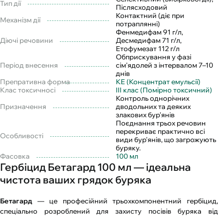
Тип дії
Післясходовий
Контактний (діє при
Механізм дії
потраплянні)
Фенмедифам 91 г/л,
Діючі речовини
Десмедифам 71 г/л,
Етофумезат 112 г/л
Обприскування у фазі
Період внесення
сім'ядолей з інтервалом 7–10
днів
Препративна форма
КЕ (Концентрат емульсії)
Клас токсичносі
III клас (Помірно токсичний)
Контроль однорічних
Призначення
дводольних та деяких
злакових бур'янів
Поєднання трьох речовин
перекриває практично всі
Особливості
види бур'янів, що загрожують
буряку.
Фасовка
100 мл
Гербіцид Бетагард 100 мл — ідеальна
чистота ваших грядок буряка
Бетагард
— це професійний трьохкомпонентний гербіцид,
спеціально розроблений для захисту посівів буряка від