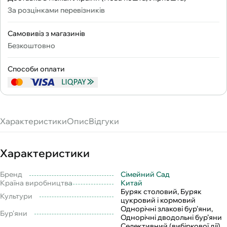
За розцінками перевізників
Самовивіз з магазинів
Безкоштовно
Способи оплати
Характеристики
Опис
Відгуки
Характеристики
Бренд
Сімейний Сад
Країна виробництва
Китай
Буряк столовий, Буряк
Культури
цукровий і кормовий
Однорічні злакові бур’яни,
Бур'яни
Однорічні дводольні бур’яни
Селективний (вибіркової дії),