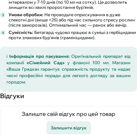
інтервалом у 7-10 днів (по 10 мл на сотку). Це дозволить
знищити всі хвилі проростання бур'янів.
Умови обробки:
Не проводьте оприскування в дуже
спекотні дні (вище +25) або під час сильного стресу рослин
(після заморозків). Оптимальний час — ранок або вечір.
Сумісність:
Бетагард чудово працює в суміші з гербіцидами
проти злакових бур'янів (грамініцидами).
ℹ️
Інформація про пакування:
Оригінальний препарат від
компанії
«Сімейний Сад»
у флаконі 100 мл. Магазин
«Ваша Грядка» гарантує справжність продукту та надає
чесні професійні поради для легкого догляду за вашим
городом.
Відгуки
Залиште свій відгук про цей товар
Залишити відгук