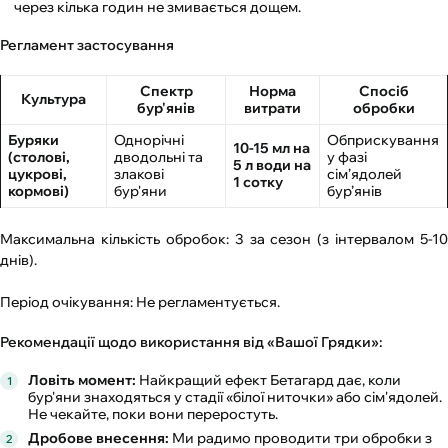
через кілька годин не змивається дощем.
Регламент застосування
Спектр
Норма
Спосіб
Культура
бур'янів
витрати
обробки
Буряки
Однорічні
Обприскування
10-15 мл на
(столові,
дводольні та
у фазі
5 л води на
цукрові,
злакові
сім’ядолей
1 сотку
кормові)
бур'яни
бур’янів
Максимальна кількість обробок: 3 за сезон (з інтервалом 5-10
днів).
Період очікування: Не регламентується.
Рекомендації щодо використання від «Вашої Грядки»:
Ловіть момент:
Найкращий ефект Бетагард дає, коли
бур'яни знаходяться у стадії «білої ниточки» або сім'ядолей.
Не чекайте, поки вони переростуть.
Дробове внесення:
Ми радимо проводити три обробки з