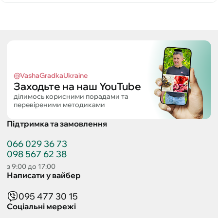
@VashaGradkaUkraine
Заходьте на наш YouTube
ділимось корисними порадами та
перевіреними методиками
Підтримка та замовлення
066 029 36 73
098 567 62 38
з 9:00 до 17:00
Написати у вайбер
095 477 30 15
Соціальні мережі