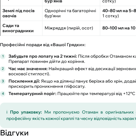
бур'янів
сотку)
Землі під посів
Однорічні та багаторічні
40–80 мл на 5–8
овочів
бур’яни
1 сотку)
Сади та
Міжряддя (пирій, осот)
80–100 мл на 10
виноградники
Професійні поради від «Вашої Грядки»:
Забудьте про лопату на 2 тижні:
Після обробки Отаманом ка
Препарат повинен дійти до коріння.
Час має значення:
Найкращий ефект від десикації зернових 
воскової стиглості).
Посилення дії:
Якщо на ділянці панує берізка або хрін, дод
прискорить проникнення гліфосату.
Температурний поріг:
Працюйте при температурі від +12°C 
ℹ️
Про упаковку:
Ми пропонуємо Отаман в оригінальних 
професійну якість кожної краплі та чесну відповідність хар
Відгуки