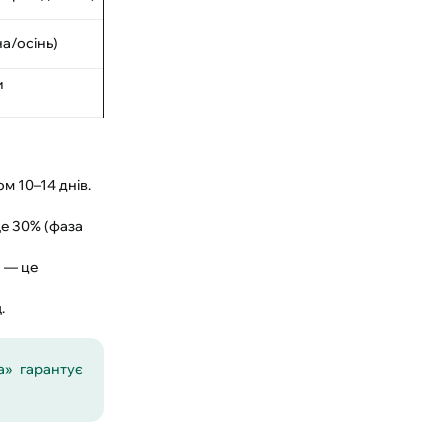
а/осінь)
и
м 10–14 днів.
ще 30% (фаза
и — це
.
а» гарантує