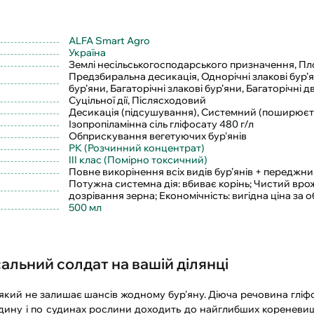
ALFA Smart Agro
Україна
Землі несільськогосподарського призначення, Площ
Предзбиральна десикація, Однорічні злакові бур’
бур’яни, Багаторічні злакові бур’яни, Багаторічні 
Суцільної дії, Післясходовий
Десикація (підсушування), Системний (поширює
Ізопропіламінна сіль гліфосату 480 г/л
Обприскування вегетуючих бур'янів
РК (Розчинний концентрат)
III клас (Помірно токсичний)
Повне викорінення всіх видів бур’янів + переджни
Потужна системна дія: вбиває корінь; Чистий вр
дозрівання зерна; Економічність: вигідна ціна за об
500 мл
альний солдат на вашій ділянці
 який не залишає шансів жодному бур'яну. Діюча речовина гліф
едину і по судинах рослини доходить до найглибших кореневи