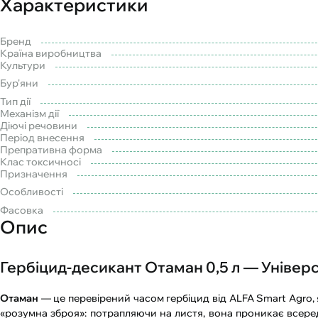
Характеристики
Бренд
Країна виробництва
Культури
Бур'яни
Тип дії
Механізм дії
Діючі речовини
Період внесення
Препративна форма
Клас токсичносі
Призначення
Особливості
Фасовка
Опис
Гербіцид-десикант Отаман 0,5 л — Універс
Отаман
— це перевірений часом гербіцид від ALFA Smart Agro,
«розумна зброя»: потрапляючи на листя, вона проникає всер