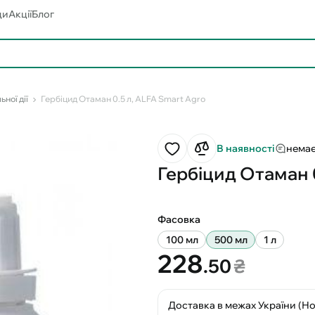
ди
Акції
Блог
ьної дії
Гербіцид Отаман 0.5 л, ALFA Smart Agro
В наявності
немає
Гербіцид Отаман 0
Фасовка
100 мл
500 мл
1 л
228
.50
₴
Доставка в межах України (Н