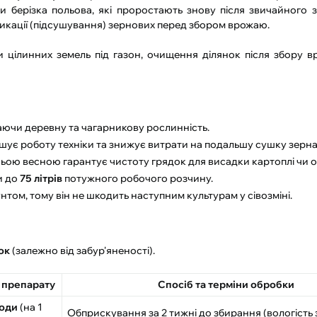
 берізка польова, які проростають знову після звичайного з
сикації (підсушування) зернових перед збором врожаю.
 цілинних земель під газон, очищення ділянок після збору 
аючи деревну та чагарникову рослинність.
шує роботу техніки та знижує витрати на подальшу сушку зерна
ою весною гарантує чистоту грядок для висадки картоплі чи о
и до
75 літрів
потужного робочого розчину.
унтом, тому він не шкодить наступним культурам у сівозміні.
ок
(залежно від забур'яненості).
 препарату
Спосіб та терміни обробки
води
(на 1
Обприскування за 2 тижні до збирання (вологість