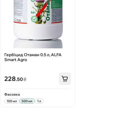
Гербіцид Отаман 0.5 л, ALFA
Smart Agro
228
.50
₴
Фасовка
100 мл
500 мл
1 л