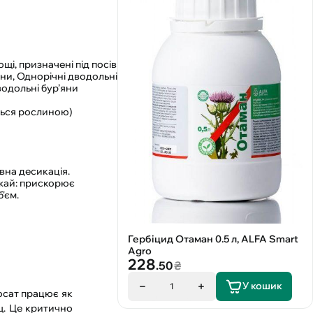
і, призначені під посів
яни, Однорічні дводольні
дводольні бур’яни
ться рослиною)
вна десикація.
ожай: прискорює
'єм.
Гербіцид Отаман 0.5 л, ALFA Smart
Agro
228
.50
₴
У кошик
1
осат працює як
щ. Це критично