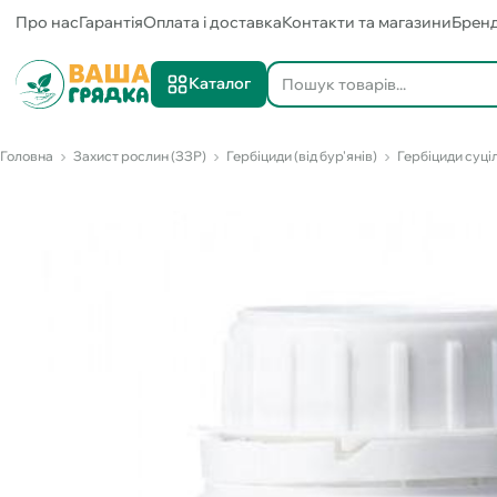
Про нас
Гарантія
Оплата і доставка
Контакти та магазини
Брен
Каталог
Головна
Захист рослин (ЗЗР)
Гербіциди (від бур'янів)
Гербіциди суціл