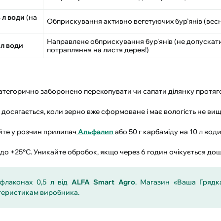
 л води
(на
Обприскування активно вегетуючих бур’янів (весн
Направлене обприскування бур'янів (не допускат
 л води
потрапляння на листя дерев!)
тегорично заборонено перекопувати чи сапати ділянку протяго
досягається, коли зерно вже сформоване і має вологість не ви
айте у розчин прилипач
Альфалип
або 50 г карбаміду на 10 л вод
до +25°C. Уникайте обробок, якщо через 6 годин очікується дощ
флаконах 0,5 л від
ALFA Smart Agro
. Магазин «Ваша Грядк
актеристикам виробника.