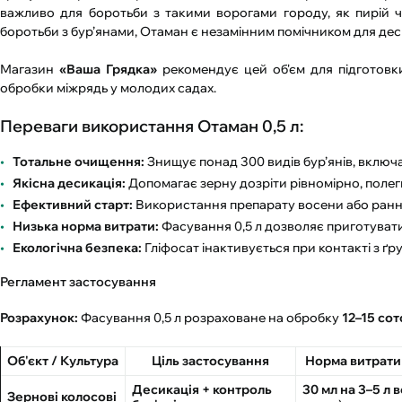
важливо для боротьби з такими ворогами городу, як пирій чи
боротьби з бур’янами, Отаман є незамінним помічником для де
Магазин
«Ваша Грядка»
рекомендує цей об'єм для підготовки
обробки міжрядь у молодих садах.
Переваги використання Отаман 0,5 л:
Тотальне очищення:
Знищує понад 300 видів бур’янів, включ
Якісна десикація:
Допомагає зерну дозріти рівномірно, полег
Ефективний старт:
Використання препарату восени або раннь
Низька норма витрати:
Фасування 0,5 л дозволяє приготуват
Екологічна безпека:
Гліфосат інактивується при контакті з ґр
Регламент застосування
Розрахунок:
Фасування 0,5 л розраховане на обробку
12–15 сот
Об'єкт / Культура
Ціль застосування
Норма витрати
Десикація + контроль
30 мл на 3–5 л 
Зернові колосові