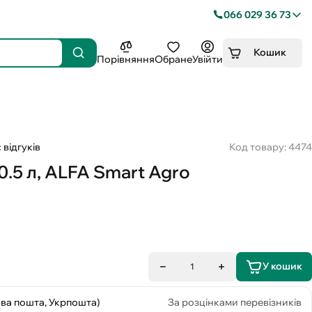
066 029 36 73
Кошик
Порівняння
Обране
Увійти
 відгуків
Код товару: 4474
.5 л, ALFA Smart Agro
У кошик
1
ова пошта, Укрпошта)
За розцінками перевізників