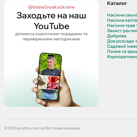
Каталог
@VashaGradkaUkraine
Заходьте на наш
Насіння овоч
Насіння квіті
YouTube
Насіння трав 
Захист росли
ділимось корисними порадами та
Добрива
перевіреними методиками
Для розсади 
Садовий інве
Полив та зро
Корпоративни
© 2025 gradka.com.ua | Всі права захищені