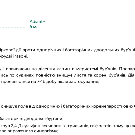
Adiant+
6 мл
ркової дії, проти однорічних і багаторічних дводольних бур’яні
удзі і газоні.
у і впливаючи на ділення клітин в меристемі бур’янів, Препа
чись по судинах, повністю знищує листя та корені бур’янів. Ді
 проявляється на 7-16 добу після застосування;
очищує поле від однорічних і багаторічних коренепаросткових б
багаторічні дводольні бур’яни;
руп 2,4-Д сульфонілсечовинів , триазинів, гліфосатів, тому що
аво вираженого синергізму;