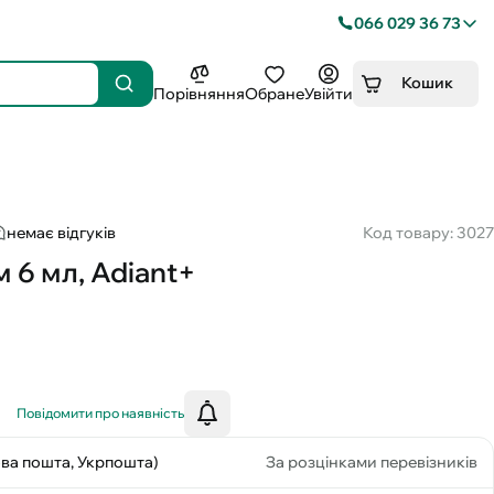
066 029 36 73
Кошик
Порівняння
Обране
Увійти
немає відгуків
Код товару: 3027
 6 мл, Adiant+
Повідомити про наявність
ова пошта, Укрпошта)
За розцінками перевізників