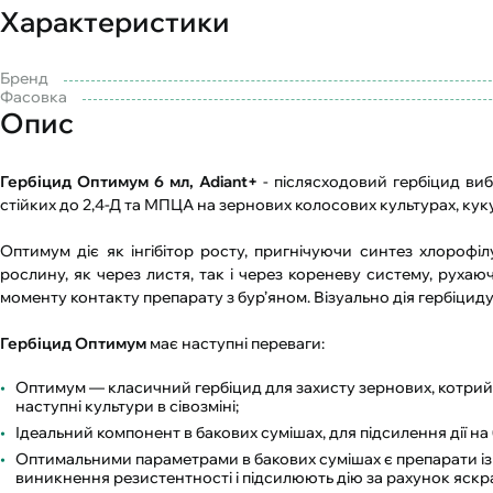
Характеристики
Бренд
Фасовка
Опис
Гербіцид Оптимум 6 мл, Adiant+
- післясходовий гербіцид вибі
стійких до 2,4-Д та МПЦА на зернових колосових культурах, кукур
Оптимум діє як інгібітор росту, пригнічуючи синтез хлорофіл
рослину, як через листя, так і через кореневу систему, рухаю
моменту контакту препарату з бур’яном. Візуально дія гербіциду
Гербіцид Оптимум
має наступні переваги:
Оптимум — класичний гербіцид для захисту зернових, котрий 
наступні культури в сівозміні;
Ідеальний компонент в бакових сумішах, для підсилення дії на 
Оптимальними параметрами в бакових сумішах є препарати із г
виникнення резистентності і підсилюють дію за рахунок яскр