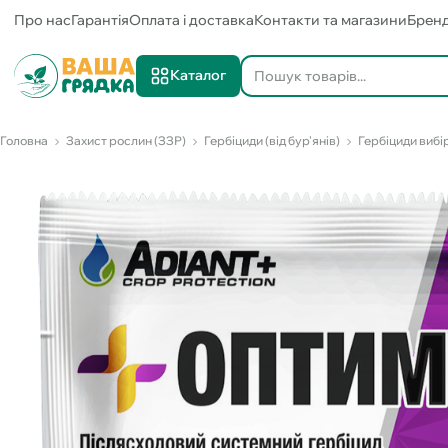
Про нас
Гарантія
Оплата і доставка
Контакти та магазини
Брен
Каталог
Головна
Захист рослин (ЗЗР)
Гербіциди (від бур'янів)
Гербіциди вибір