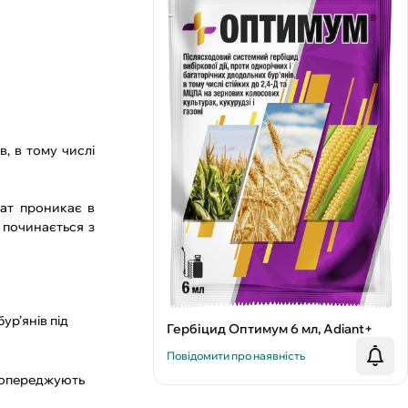
в, в тому числі
рат проникає в
я починається з
ур’янів під
Гербіцид Оптимум 6 мл, Adiant+
Повідомити про наявність
 попереджують