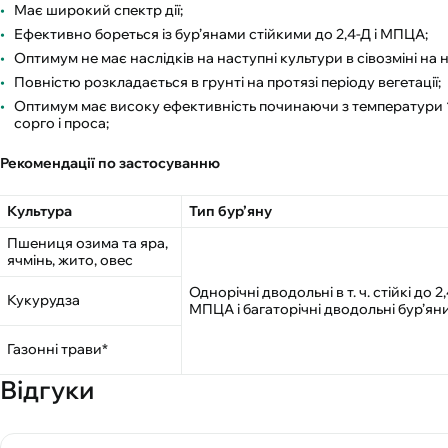
Має широкий спектр дії;
Ефективно бореться із бур’янами стійкими до 2,4-Д і МПЦА;
Оптимум не має наслідків на наступні культури в сівозміні на
Повністю розкладається в грунті на протязі періоду вегетації;
Оптимум має високу ефективність починаючи з температури 10°
сорго і проса;
Рекомендації по застосуванню
Культура
Тип бур’яну
Пшениця озима та яра,
ячмінь, жито, овес
Однорічні дводольні в т. ч. стійкі до 2
Кукурудза
МПЦА і багаторічні дводольні бур’ян
Газонні трави*
Відгуки