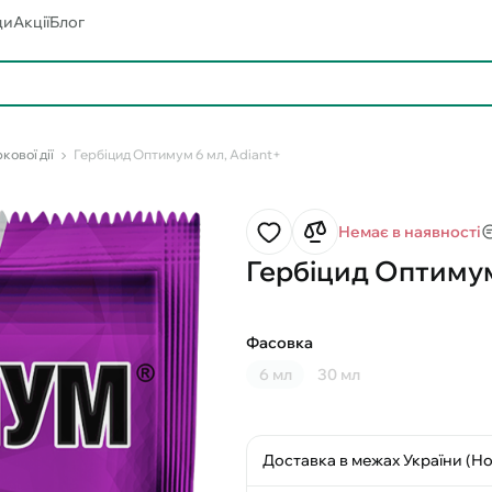
ди
Акції
Блог
кової дії
Гербіцид Оптимум 6 мл, Adiant+
Немає в наявності
Гербіцид Оптимум
Фасовка
6 мл
30 мл
Доставка в межах України (Н