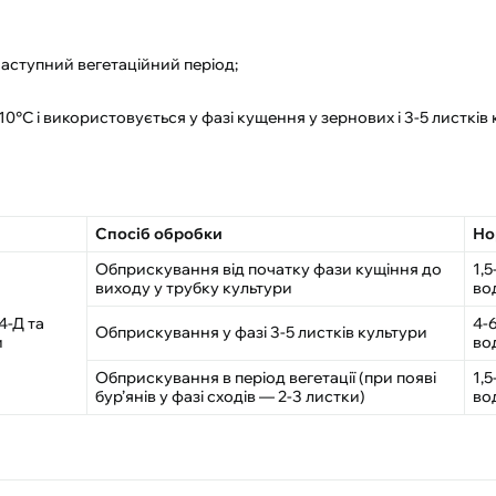
 наступний вегетаційний період;
C і використовується у фазі кущення у зернових і 3-5 листків 
Спосіб обробки
Но
Обприскування від початку фази кущіння до
1,5
виходу у трубку культури
во
,4-Д та
4-6
Обприскування у фазі 3-5 листків культури
и
во
Обприскування в період вегетації (при появі
1,5
бур’янів у фазі сходів — 2-3 листки)
во