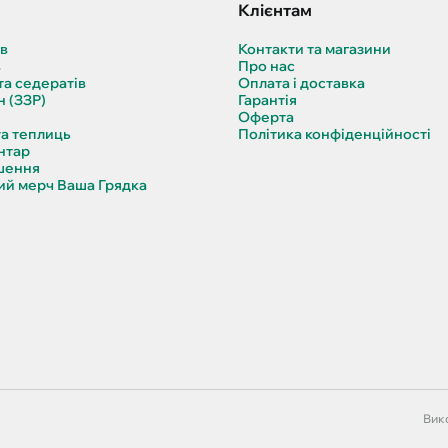
Клієнтам
ів
Контакти та магазини
в
Про нас
та седератів
Оплата і доставка
н (ЗЗР)
Гарантія
Оферта
та теплиць
Політика конфіденційності
нтар
шення
й мерч Ваша Грядка
Вико