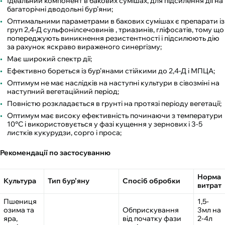
Ідеальний компонент в бакових сумішах, для підсилення дії на
багаторічні дводольні бур’яни;
Оптимальними параметрами в бакових сумішах є препарати із
груп 2,4-Д сульфонілсечовинів , триазинів, гліфосатів, тому що
попереджують виникнення резистентності і підсилюють дію
за рахунок яскраво вираженого синергізму;
Має широкий спектр дії;
Ефективно бореться із бур’янами стійкими до 2,4-Д і МПЦА;
Оптимум не має наслідків на наступні культури в сівозміні на
наступний вегетаційний період;
Повністю розкладається в грунті на протязі періоду вегетації;
Оптимум має високу ефективність починаючи з температури
10°C і використовується у фазі кущення у зернових і 3-5
листків кукурудзи, сорго і проса;
Рекомендації по застосуванню
Норма
Культура
Тип бур’яну
Спосіб обробки
витрат
Пшениця
1,5-
озима та
Обприскування
3мл на
яра,
від початку фази
2-4л