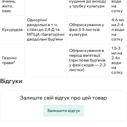
ячмінь,
кущіння до виходу
води
жито,
у трубку культури
на
овес
сотку
Однорічні
4-6 мл
дводольні в т. ч.
Обприскування у
на 2-4
Кукурудза
стійкі до 2,4-Д та
фазі 3-5 листків
л води
МПЦА і багаторічні
культури
на
дводольні бур’яни
сотку
1,5-3
Обприскування в
мл на
період вегетації
Газонні
2-4л
(при появі бур’янів
трави*
води
у фазі сходів — 2-3
на
листки)
сотку
Відгуки
Залиште свій відгук про цей товар
Залишити відгук