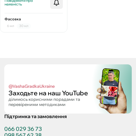
Повідомити про
наявність
Фасовка
6 мл
30 мл
@VashaGradkaUkraine
Заходьте на наш YouTube
ділимось корисними порадами та
перевіреними методиками
Підтримка та замовлення
066 029 36 73
098 567 62 38