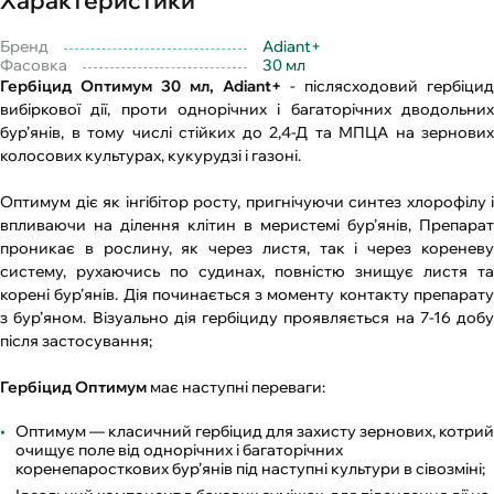
Характеристики
Бренд
Adiant+
Фасовка
30 мл
Гербіцид Оптимум 30 мл, Adiant+
- післясходовий гербіцид
вибіркової дії, проти однорічних і багаторічних дводольних
бур’янів, в тому числі стійких до 2,4-Д та МПЦА на зернових
колосових культурах, кукурудзі і газоні.
Оптимум діє як інгібітор росту, пригнічуючи синтез хлорофілу і
впливаючи на ділення клітин в меристемі бур’янів, Препарат
проникає в рослину, як через листя, так і через кореневу
систему, рухаючись по судинах, повністю знищує листя та
корені бур’янів. Дія починається з моменту контакту препарату
з бур’яном. Візуально дія гербіциду проявляється на 7-16 добу
після застосування;
Гербіцид Оптимум
має наступні переваги:
Оптимум — класичний гербіцид для захисту зернових, котрий
очищує поле від однорічних і багаторічних
коренепаросткових бур’янів під наступні культури в сівозміні;