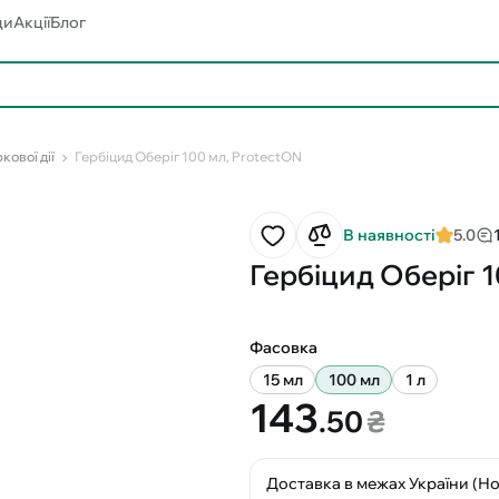
ди
Акції
Блог
кової дії
Гербіцид Оберіг 100 мл, ProtectON
В наявності
5.0
Гербіцид Оберіг 1
Фасовка
15 мл
100 мл
1 л
143
.50
₴
Доставка в межах України (Н