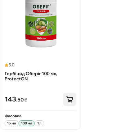
5.0
Гербіцид Оберіг 100 мл,
ProtectON
143
.50
₴
Фасовка
15 мл
100 мл
1 л