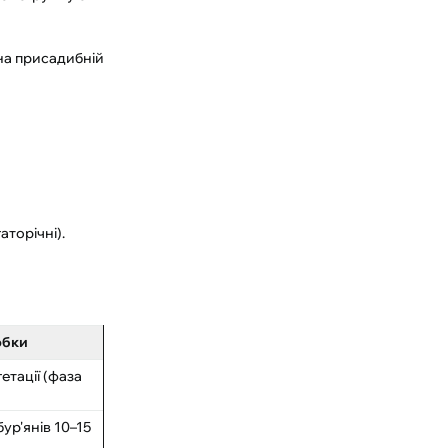
 на присадибній
аторічні).
обки
етації (фаза
ур'янів 10–15