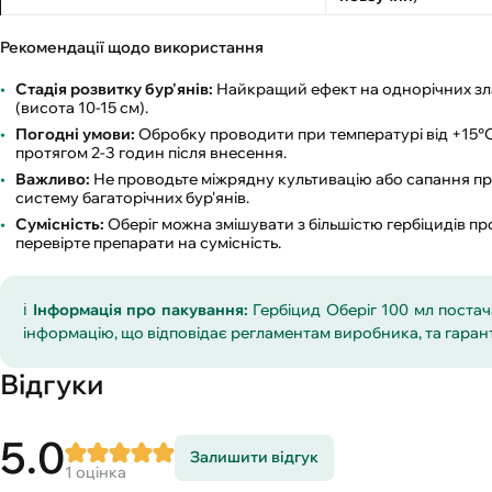
Рекомендації щодо використання
Стадія розвитку бур'янів:
Найкращий ефект на однорічних злака
(висота 10-15 см).
Погодні умови:
Обробку проводити при температурі від +15°C
протягом 2-3 годин після внесення.
Важливо:
Не проводьте міжрядну культивацію або сапання про
систему багаторічних бур'янів.
Сумісність:
Оберіг можна змішувати з більшістю гербіцидів пр
перевірте препарати на сумісність.
ℹ️
Інформація про пакування:
Гербіцид Оберіг 100 мл постач
інформацію, що відповідає регламентам виробника, та гаран
Відгуки
5.0
Залишити відгук
1 оцінка