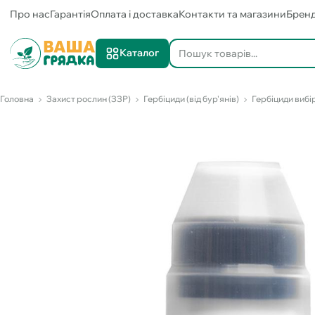
Про нас
Гарантія
Оплата і доставка
Контакти та магазини
Брен
Каталог
Головна
Захист рослин (ЗЗР)
Гербіциди (від бур'янів)
Гербіциди вибір