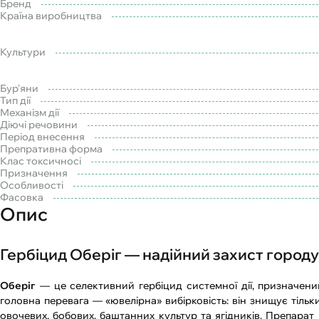
Бренд
Країна виробництва
Культури
Бур'яни
Тип дії
Механізм дії
Діючі речовини
Період внесення
Препративна форма
Клас токсичносі
Призначення
Особливості
Фасовка
Опис
Гербіцид Оберіг — надійний захист городу 
Оберіг
— це селективний гербіцид системної дії, призначени
головна перевага — «ювелірна» вибірковість: він знищує тіль
овочевих, бобових, баштанних культур та ягідників. Препара