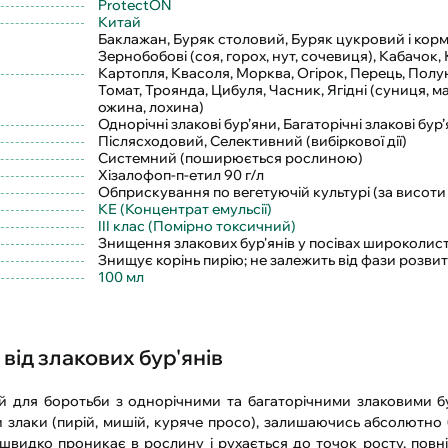
ProtectON
Китай
Баклажан, Буряк столовий, Буряк цукровий і корм
Зернобобові (соя, горох, нут, сочевиця), Кабачок, 
Картопля, Квасоля, Морква, Огірок, Перець, Полу
Томат, Троянда, Цибуля, Часник, Ягідні (суниця, 
ожина, лохина)
Однорічні злакові бур’яни, Багаторічні злакові бур
Післясходовий, Селективний (вибіркової дії)
Системний (поширюється рослиною)
Хізалофоп-п-етил 90 г/л
Обприскування по вегетуючій культурі (за висоти 
КЕ (Концентрат емульсії)
III клас (Помірно токсичний)
Знищення злакових бур'янів у посівах широколис
Знищує корінь пирію; не залежить від фази розви
100 мл
від злакових бур'янів
й для боротьби з однорічними та багаторічними злаковими б
ки злаки (пирій, мишій, куряче просо), залишаючись абсолютно
т швидко проникає в рослину і рухається до точок росту, пов