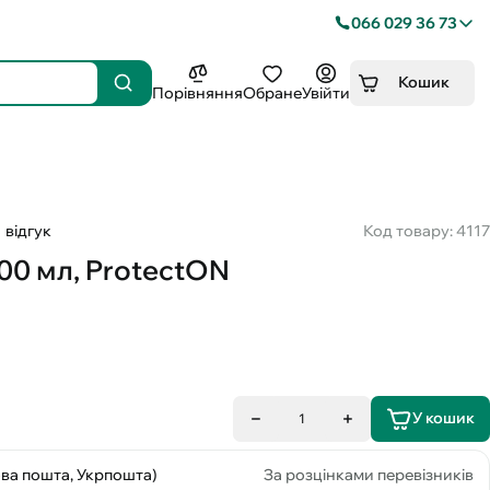
066 029 36 73
Кошик
Порівняння
Обране
Увійти
1 відгук
Код товару: 4117
00 мл, ProtectON
У кошик
1
ова пошта, Укрпошта)
За розцінками перевізників