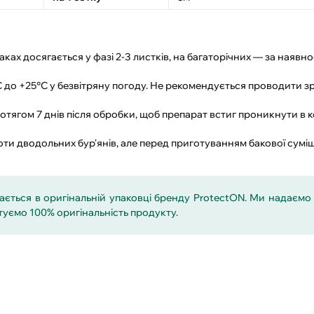
х досягається у фазі 2-3 листків, на багаторічних — за наявнос
 до +25°C у безвітряну погоду. Не рекомендується проводити 
тягом 7 днів після обробки, щоб препарат встиг проникнути в 
оти дводольних бур'янів, але перед приготуванням бакової суміш
ається в оригінальній упаковці бренду ProtectON. Ми надаємо
туємо 100% оригінальність продукту.