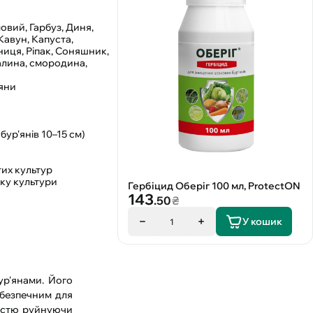
овий, Гарбуз, Диня,
Кавун, Капуста,
ниця, Ріпак, Соняшник,
малина, смородина,
’яни
бур'янів 10–15 см)
тих культур
тку культури
Гербіцид Оберіг 100 мл, ProtectON
143
.50
₴
У кошик
1
ур'янами. Його
 безпечним для
ністю руйнуючи