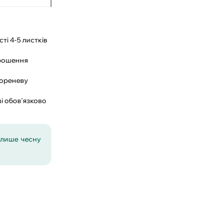
ті 4-5 листків
зрошення
кореневу
і обов'язково
 лише чесну