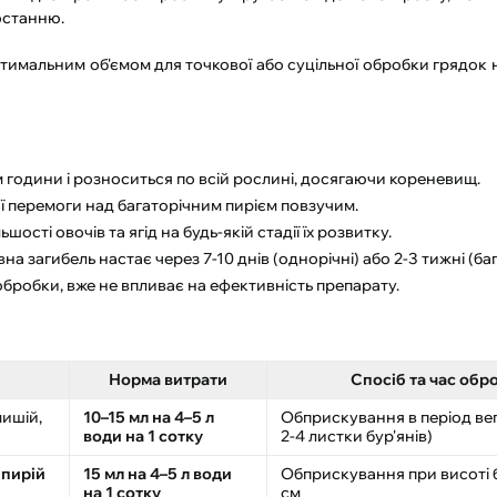
ростанню.
птимальним об'ємом для точкової або суцільної обробки грядок
години і розноситься по всій рослині, досягаючи кореневищ.
ї перемоги над багаторічним пирієм повзучим.
сті овочів та ягід на будь-якій стадії їх розвитку.
вна загибель настає через 7-10 днів (однорічні) або 2-3 тижні (баг
бробки, вже не впливає на ефективність препарату.
Норма витрати
Спосіб та час обр
мишій,
10–15 мл на 4–5 л
Обприскування в період вег
води на 1 сотку
2-4 листки бур'янів)
(
пирій
15 мл на 4–5 л води
Обприскування при висоті б
на 1 сотку
см