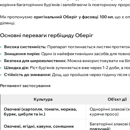
коріння багаторічних бур'янів і запобігаючи їх повторному про
Ми пропонуємо
оригінальний Оберіг у фасовці 100 мл
, що є о
ділянці.
Основні переваги гербіциду Оберіг
Висока системність:
Препарат поглинається листям протягом 
Знищення пирію:
Один із найефективніших засобів для повно
Безпека для широколистяних:
Можна використовувати на більшо
Швидка дія:
Ріст бур'янів зупиняється вже через 1-2 доби, а по
Стійкість до змивання:
Дощ, що пройшов через годину після о
Регламент застосування
Культура
Об’єкт дії
Овочеві (картопля, томати, морква,
Однорічні злакові (
буряк, цибуля та ін.)
куряче просо)
Багаторічні злакові 
Овочеві, ягідні, кавуни, соняшник
повзучий
)