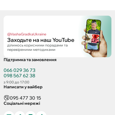
@VashaGradkaUkraine
Заходьте на наш YouTube
ділимось корисними порадами та
перевіреними методиками
Підтримка та замовлення
066 029 36 73
098 567 62 38
з 9:00 до 17:00
Написати у вайбер
095 477 30 15
Соціальні мережі