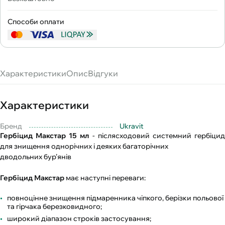
Способи оплати
Характеристики
Опис
Відгуки
Характеристики
Бренд
Ukravit
Гербіцид Макстар 15 мл
- післясходовий системний гербіци
для знищення однорічних і деяких багаторічних
дводольних бур’янів
Гербіцид Макстар
має наступні переваги:
повноцінне знищення підмаренника чіпкого, берізки польової
та гірчака березковидного;
широкий діапазон строків застосування;