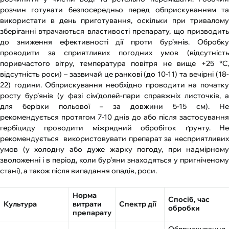
розчин готувати безпосередньо перед обприскуванням та
використати в день приготування, оскільки при тривалому
зберіганні втрачаються властивості препарату, що призводить
до зниження ефективності дії проти бур’янів. Обробку
проводити за сприятливих погодних умов (відсутність
поривчастого вітру, температура повітря не вище +25 °С,
відсутність роси) – зазвичай це ранкові (до 10-11) та вечірні (18-
22) години. Обприскування необхідно проводити на початку
росту бур’янів (у фазі сім’долей-пари справжніх листочків, а
для берізки польової – за довжини 5-15 см). Не
рекомендується протягом 7-10 днів до або після застосування
гербіциду проводити міжрядний обробіток ґрунту. Не
рекомендується використовувати препарат за несприятливих
умов (у холодну або дуже жарку погоду, при надмірному
зволоженні і в період, коли бур’яни знаходяться у пригніченому
стані), а також після випадання опадів, роси.
Норма
Спосіб, час
Культура
витрати
Спектр дії
обробки
препарату