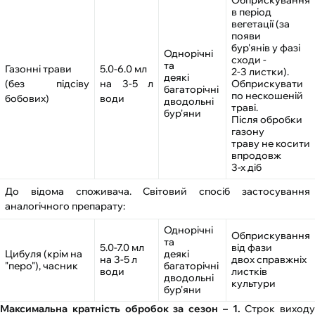
Обприскування
в період
вегетації (за
появи
бур'янів у фазі
Однорічні
сходи -
та
Газонні трави
5.0-6.0 мл
2-3 листки).
деякі
(без підсіву
на 3-5 л
Обприскувати
багаторічні
по нескошеній
бобових)
води
дводольні
траві.
бур'яни
Після обробки
газону
траву не косити
впродовж
3-х діб
До відома споживача. Світовий спосіб застосування
аналогічного препарату:
Однорічні
Обприскування
та
5.0-7.0 мл
від фази
Цибуля (крім на
деякі
на 3-5 л
двох справжніх
"перо"), часник
багаторічні
води
листків
дводольні
культури
бур'яни
Максимальна кратність обробок за сезон – 1.
Строк виходу