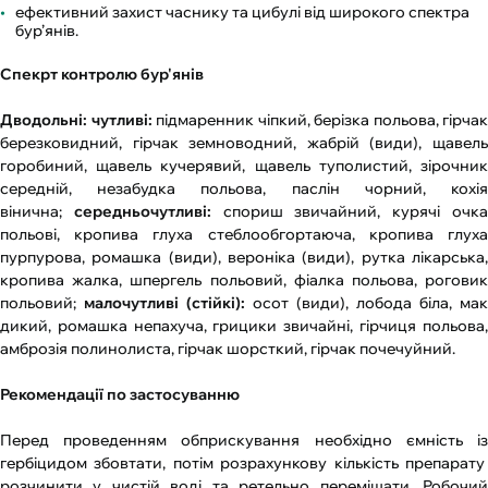
ефективний захист часнику та цибулі від широкого спектра
бур’янів.
Спекрт контролю бур'янів
Дводольні: чутливі:
підмаренник чіпкий, берізка польова, гірчак
березковидний, гірчак земноводний, жабрій (види), щавель
горобиний, щавель кучерявий, щавель туполистий, зірочник
середній, незабудка польова, паслін чорний, кохія
вінична;
середньочутливі:
спориш звичайний, курячі очк
польові, кропива глуха стеблообгортаюча, кропива глуха
пурпурова, ромашка (види), вероніка (види), рутка лікарська,
кропива жалка, шпергель польовий, фіалка польова, роговик
польовий;
малочутливі (стійкі):
осот (види), лобода біла, мак
дикий, ромашка непахуча, грицики звичайні, гірчиця польова,
амброзія полинолиста, гірчак шорсткий, гірчак почечуйний.
Рекомендації по застосуванню
Перед проведенням обприскування необхідно ємність із
гербіцидом збовтати, потім розрахункову кількість препарату
розчинити у чистій воді та ретельно перемішати. Робочий