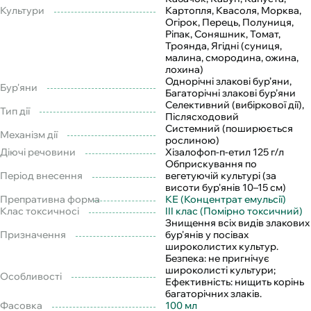
Культури
Картопля, Квасоля, Морква,
Огірок, Перець, Полуниця,
Ріпак, Соняшник, Томат,
Троянда, Ягідні (суниця,
малина, смородина, ожина,
лохина)
Однорічні злакові бур’яни,
Бур'яни
Багаторічні злакові бур’яни
Селективний (вибіркової дії),
Тип дії
Післясходовий
Системний (поширюється
Механізм дії
рослиною)
Діючі речовини
Хізалофоп-п-етил 125 г/л
Обприскування по
Період внесення
вегетуючій культурі (за
висоти бур'янів 10–15 см)
Препративна форма
КЕ (Концентрат емульсії)
Клас токсичносі
III клас (Помірно токсичний)
Знищення всіх видів злакових
Призначення
бур'янів у посівах
широколистих культур.
Безпека: не пригнічує
широколисті культури;
Особливості
Ефективність: нищить корінь
багаторічних злаків.
Фасовка
100 мл