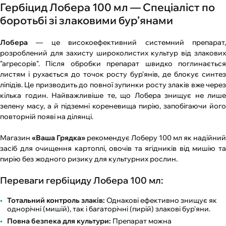
Гербіцид Лобера 100 мл — Спеціаліст по
боротьбі зі злаковими бур’янами
Лобера
— це високоефективний системний препарат,
розроблений для захисту широколистих культур від злакових
"агресорів". Після обробки препарат швидко поглинається
листям і рухається до точок росту бур'янів, де блокує синтез
ліпідів. Це призводить до повної зупинки росту злаків вже через
кілька годин. Найважливіше те, що Лобера знищує не лише
зелену масу, а й підземні кореневища пирію, запобігаючи його
повторній появі на ділянці.
Магазин
«Ваша Грядка»
рекомендує Лоберу 100 мл як надійний
засіб для очищення картоплі, овочів та ягідників від мишію та
пирію без жодного ризику для культурних рослин.
Переваги гербіциду Лобера 100 мл:
Тотальний контроль злаків:
Однакові ефективно знищує як
однорічні (мишій), так і багаторічні (пирій) злакові бур'яни.
Повна безпека для культури:
Препарат можна