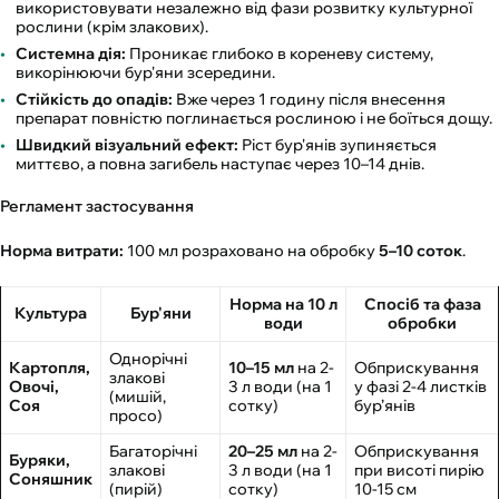
використовувати незалежно від фази розвитку культурної
рослини (крім злакових).
Системна дія:
Проникає глибоко в кореневу систему,
викорінюючи бур'яни зсередини.
Стійкість до опадів:
Вже через 1 годину після внесення
препарат повністю поглинається рослиною і не боїться дощу.
Швидкий візуальний ефект:
Ріст бур'янів зупиняється
миттєво, а повна загибель наступає через 10–14 днів.
Регламент застосування
Норма витрати:
100 мл розраховано на обробку
5–10 соток
.
Норма на 10 л
Спосіб та фаза
Культура
Бур'яни
води
обробки
Однорічні
Картопля,
10–15 мл
на 2-
Обприскування
злакові
Овочі,
3 л води (на 1
у фазі 2-4 листків
(мишій,
Соя
сотку)
бур’янів
просо)
Багаторічні
20–25 мл
на 2-
Обприскування
Буряки,
злакові
3 л води (на 1
при висоті пирію
Соняшник
(пирій)
сотку)
10-15 см