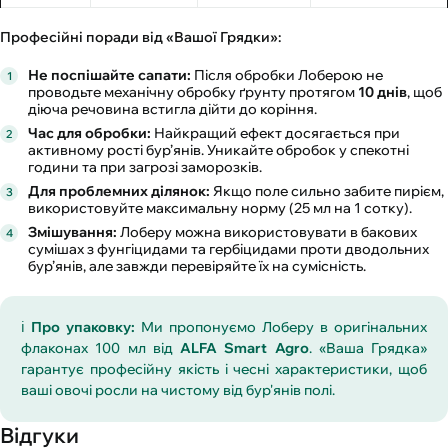
Професійні поради від «Вашої Грядки»:
Не поспішайте сапати:
Після обробки Лоберою не
проводьте механічну обробку ґрунту протягом
10 днів
, щоб
діюча речовина встигла дійти до коріння.
Час для обробки:
Найкращий ефект досягається при
активному рості бур’янів. Уникайте обробок у спекотні
години та при загрозі заморозків.
Для проблемних ділянок:
Якщо поле сильно забите пирієм,
використовуйте максимальну норму (25 мл на 1 сотку).
Змішування:
Лоберу можна використовувати в бакових
сумішах з фунгіцидами та гербіцидами проти дводольних
бур’янів, але завжди перевіряйте їх на сумісність.
ℹ️
Про упаковку:
Ми пропонуємо Лоберу в оригінальних
флаконах 100 мл від
ALFA Smart Agro
. «Ваша Грядка»
гарантує професійну якість і чесні характеристики, щоб
ваші овочі росли на чистому від бур'янів полі.
Відгуки