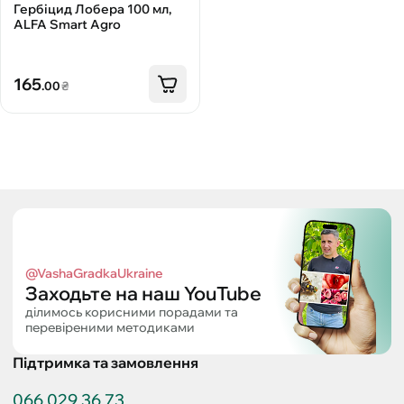
Гербіцид Лобера 100 мл,
ALFA Smart Agro
165
.00
₴
@VashaGradkaUkraine
Заходьте на наш YouTube
ділимось корисними порадами та
перевіреними методиками
Підтримка та замовлення
066 029 36 73