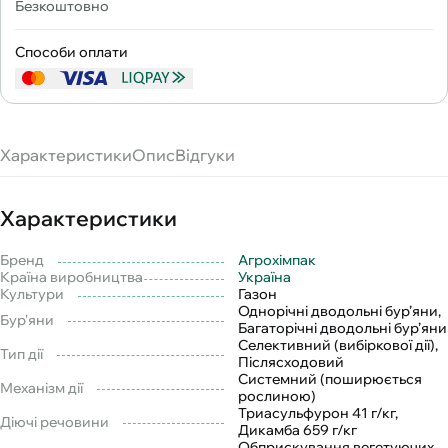
Безкоштовно
Способи оплати
Характеристики
Опис
Відгуки
Характеристики
Бренд
Агрохімпак
Країна виробництва
Україна
Культури
Газон
Однорічні дводольні бур’яни,
Бур'яни
Багаторічні дводольні бур’яни
Селективний (вибіркової дії),
Тип дії
Післясходовий
Системний (поширюється
Механізм дії
рослиною)
Триасульфурон 41 г/кг,
Діючі речовини
Дикамба 659 г/кг
Обприскування вегетуючих