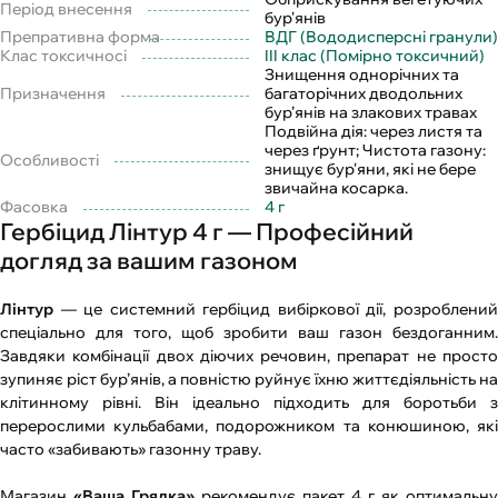
Період внесення
бур'янів
Препративна форма
ВДГ (Вододисперсні гранули)
Клас токсичносі
III клас (Помірно токсичний)
Знищення однорічних та
Призначення
багаторічних дводольних
бур’янів на злакових травах
Подвійна дія: через листя та
через ґрунт; Чистота газону:
Особливості
знищує бур'яни, які не бере
звичайна косарка.
Фасовка
4 г
Гербіцид Лінтур 4 г — Професійний
догляд за вашим газоном
Лінтур
— це системний гербіцид вибіркової дії, розроблений
спеціально для того, щоб зробити ваш газон бездоганним.
Завдяки комбінації двох діючих речовин, препарат не просто
зупиняє ріст бур’янів, а повністю руйнує їхню життєдіяльність на
клітинному рівні. Він ідеально підходить для боротьби з
перерослими кульбабами, подорожником та конюшиною, які
часто «забивають» газонну траву.
Магазин
«Ваша Грядка»
рекомендує пакет 4 г як оптимальну