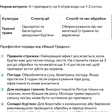
Норма витрати:
4 г препарату на 5 літрів води на 1–2 сотки.
Культура
Спектр дії
Спосіб та час обробки
Однорічні та
Обприскування під час
Газонні
багаторічні
вегетації (з травня по
трави
дводольні бур’яни
вересень).
Професійні поради від «Вашої Грядки»:
Правило стрижки:
Найкращий ефект досягається, коли
бур’ян має достатню площу листя. Не стрижіть газон за 3
дні до обробки та почекайте ще 3–4 дні після неї, щоб
препарат встиг дійти до коренів.
Погода:
Обробляйте в суху, безвітряну погоду. Якщо
протягом 3 годин після оприскування піде дощ,
ефективність може знизитися.
Для молодих газонів:
Використовуйте Лінтур тільки на
газонах, яким більше пів року. Молода трава першого
сезону посіву може бути чутливою до препарату.
Складні бур'яни:
Для боротьби з конюшиною або берізкою
рекомендуємо проводити обробку в період їхнього