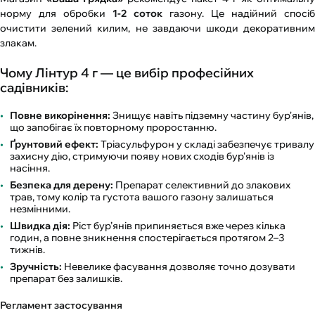
норму для обробки
1-2 соток
газону. Це надійний спосіб
очистити зелений килим, не завдаючи шкоди декоративним
злакам.
Чому Лінтур 4 г — це вибір професійних
садівників:
Повне викорінення:
Знищує навіть підземну частину бур'янів,
що запобігає їх повторному проростанню.
Ґрунтовий ефект:
Тріасульфурон у складі забезпечує тривалу
захисну дію, стримуючи появу нових сходів бур'янів із
насіння.
Безпека для дерену:
Препарат селективний до злакових
трав, тому колір та густота вашого газону залишаться
незмінними.
Швидка дія:
Ріст бур’янів припиняється вже через кілька
годин, а повне зникнення спостерігається протягом 2–3
тижнів.
Зручність:
Невелике фасування дозволяє точно дозувати
препарат без залишків.
Регламент застосування