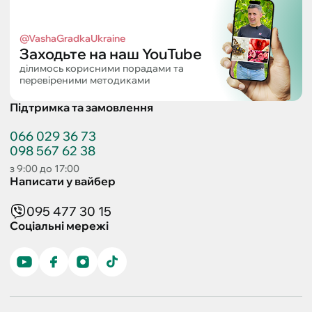
@VashaGradkaUkraine
Заходьте на наш YouTube
ділимось корисними порадами та
перевіреними методиками
Підтримка та замовлення
066 029 36 73
098 567 62 38
з 9:00 до 17:00
Написати у вайбер
095 477 30 15
Соціальні мережі