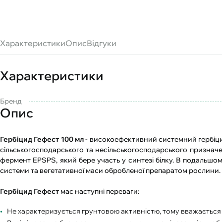
Характеристики
Опис
Відгуки
Характеристики
Бренд
Опис
Гербіцид Гефест 100 мл
- високоефективний системний гербіцид
сільськогосподарського та несільськогосподарського призначе
фермент EPSPS, який бере участь у синтезі білку. В подальшом
системи та вегетативної маси обробленої препаратом рослини.
Гербіцид Гефест
має наступні переваги:
Не характеризується грунтовою активністю, тому вважається