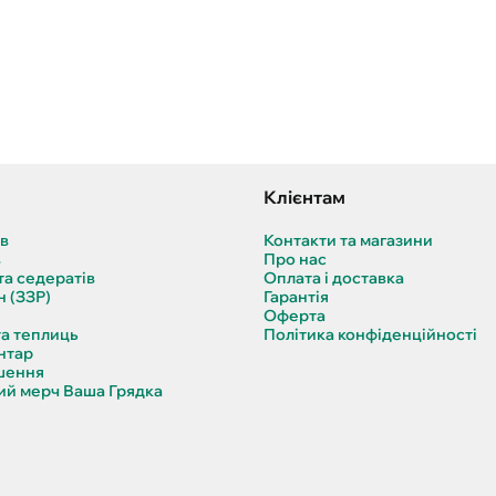
Клієнтам
ів
Контакти та магазини
в
Про нас
та седератів
Оплата і доставка
н (ЗЗР)
Гарантія
Оферта
та теплиць
Політика конфіденційності
нтар
шення
й мерч Ваша Грядка