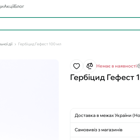
ди
Акції
Блог
ьної дії
Гербіцид Гефест 100 мл
Немає в наявності
Гербіцид Гефест 
Доставка в межах України (Н
Самовивіз з магазинів