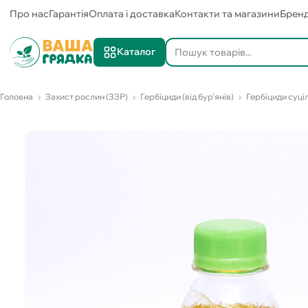
Про нас
Гарантія
Оплата і доставка
Контакти та магазини
Брен
Каталог
Головна
Захист рослин (ЗЗР)
Гербіциди (від бур'янів)
Гербіциди суціл