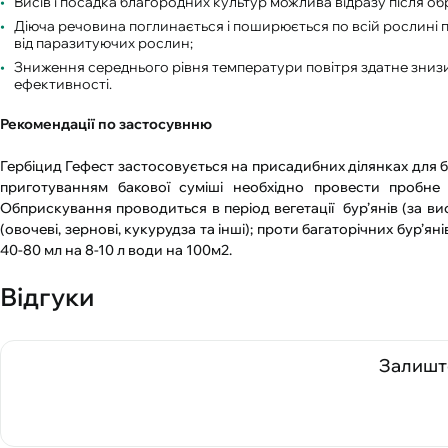
Висів і посадка благородних культур можлива відразу після о
Діюча речовина поглинається і поширюється по всій рослині 
від паразитуючих рослин
;
Зниження середнього рівня температури повітря здатне зниз
ефективності
.
Рекомендації по застосувнню
Гербіцид Гефест застосовується на присадибних ділянках для
приготуванням бакової суміші необхідно провести пробне 
Обприскування проводиться в період вегетації бур’янів (за ви
(овочеві, зернові, кукурудза та інші); проти багаторічних бур’ян
40-80 мл на 8-10 л води на 100м2.
Відгуки
Залиште