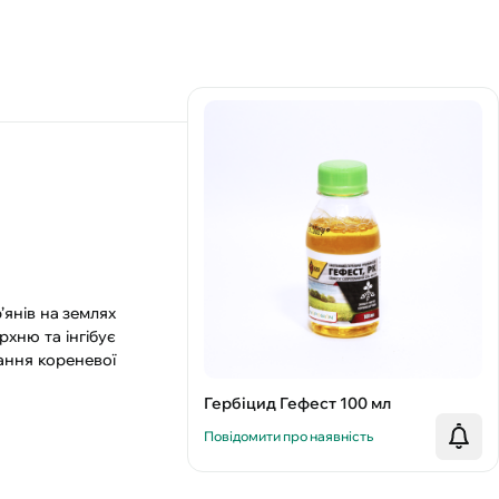
’янів на землях
хню та інгібує
ання кореневої
Гербіцид Гефест 100 мл
Повідомити про наявність