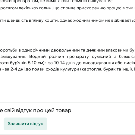
бробки препаратом, не вимагаючи термінів очікування
;
протягом декількох годин, що сприяє прискоренню процесів очи
ити швидкість впливу кошти, однак жодним чином не відбиваєть
 боротьби з однорічними дводольними та деякими злаковими бу
змішування. Водний розчин препарату сумісний з більшіст
соти бур’янів 5-10 см): за 10-14 днів до висаджування або вис
ів - за 2-4 дні до появи сходів культури (картопля, буряк та інші
 свій відгук про цей товар
Залишити відгук