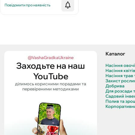
Повідомити про наявність
Каталог
@VashaGradkaUkraine
Заходьте на наш
Насіння овоч
Насіння квіті
YouTube
Насіння трав 
Захист росли
ділимось корисними порадами та
Добрива
перевіреними методиками
Для розсади 
Садовий інве
Полив та зро
Корпоративни