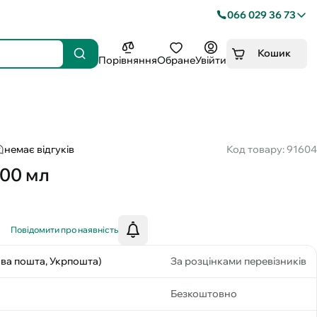
066 029 36 73
Кошик
Порівняння
Обране
Увійти
немає відгуків
Код товару: 91604
100 мл
Повідомити про наявність
ова пошта, Укрпошта)
За розцінками перевізників
Безкоштовно