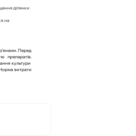
щення ділянки
ся на
р’янами. Перед
ю препаратів.
івання культури
). Норма витрати