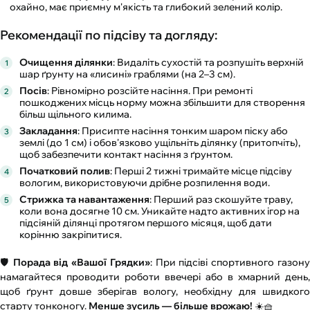
охайно, має приємну м'якість та глибокий зелений колір.
Рекомендації по підсіву та догляду:
Очищення ділянки
: Видаліть сухостій та розпушіть верхній
шар ґрунту на «лисині» граблями (на 2–3 см).
Посів
: Рівномірно розсійте насіння. При ремонті
пошкоджених місць норму можна збільшити для створення
більш щільного килима.
Закладання
: Присипте насіння тонким шаром піску або
землі (до 1 см) і обов'язково ущільніть ділянку (притопчіть),
щоб забезпечити контакт насіння з ґрунтом.
Початковий полив
: Перші 2 тижні тримайте місце підсіву
вологим, використовуючи дрібне розпилення води.
Стрижка та навантаження
: Перший раз скошуйте траву,
коли вона досягне 10 см. Уникайте надто активних ігор на
підсіяній ділянці протягом першого місяця, щоб дати
корінню закріпитися.
🛡️
Порада від «Вашої Грядки»
: При підсіві спортивного газон
намагайтеся проводити роботи ввечері або в хмарний день,
щоб ґрунт довше зберігав вологу, необхідну для швидкого
старту тонконогу.
Менше зусиль — більше врожаю!
☀️🧺