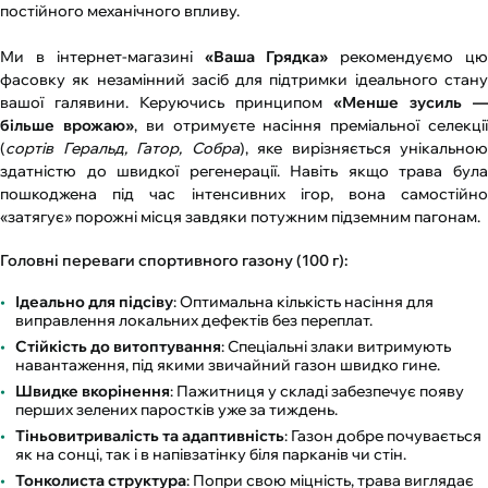
постійного механічного впливу.
Ми в інтернет-магазині
«Ваша Грядка»
рекомендуємо ц
фасовку як незамінний засіб для підтримки ідеального стану
вашої галявини. Керуючись принципом
«Менше зусиль —
більше врожаю»
, ви отримуєте насіння преміальної селекці
(
сортів Геральд, Гатор, Собра
), яке вирізняється унікальною
здатністю до швидкої регенерації. Навіть якщо трава була
пошкоджена під час інтенсивних ігор, вона самостійно
«затягує» порожні місця завдяки потужним підземним пагонам.
Головні переваги спортивного газону (100 г):
Ідеально для підсіву
: Оптимальна кількість насіння для
виправлення локальних дефектів без переплат.
Стійкість до витоптування
: Спеціальні злаки витримують
навантаження, під якими звичайний газон швидко гине.
Швидке вкорінення
: Пажитниця у складі забезпечує появу
перших зелених паростків уже за тиждень.
Тіньовитривалість та адаптивність
: Газон добре почувається
як на сонці, так і в напівзатінку біля парканів чи стін.
Тонколиста структура
: Попри свою міцність, трава виглядає