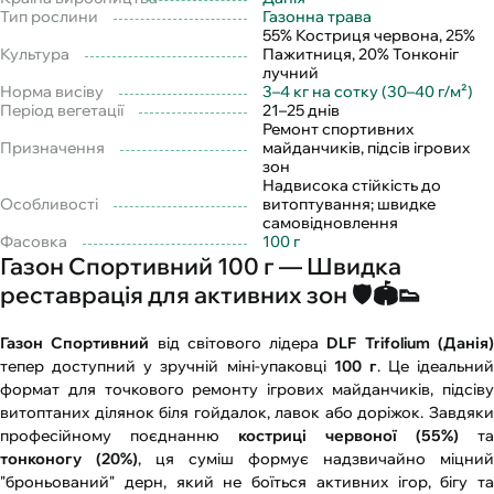
Тип рослини
Газонна трава
55% Костриця червона, 25%
Культура
Пажитниця, 20% Тонконіг
лучний
Норма висіву
3–4 кг на сотку (30–40 г/м²)
Період вегетації
21–25 днів
Ремонт спортивних
Призначення
майданчиків, підсів ігрових
зон
Надвисока стійкість до
Особливості
витоптування; швидке
самовідновлення
Фасовка
100 г
Газон Спортивний 100 г — Швидка
реставрація для активних зон 🛡️🏟️👟
Газон Спортивний
від світового лідера
DLF Trifolium (Данія
тепер доступний у зручній міні-упаковці
100 г
. Це ідеальний
формат для точкового ремонту ігрових майданчиків, підсіву
витоптаних ділянок біля гойдалок, лавок або доріжок. Завдяки
професійному поєднанню
костриці червоної (55%)
та
тонконогу (20%)
, ця суміш формує надзвичайно міцний
"броньований" дерн, який не боїться активних ігор, бігу та