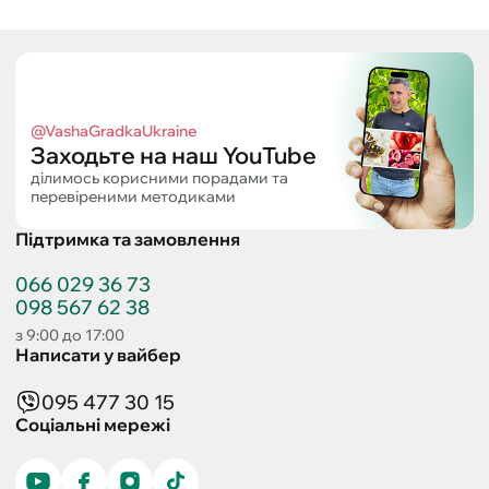
@VashaGradkaUkraine
Заходьте на наш YouTube
ділимось корисними порадами та
перевіреними методиками
Підтримка та замовлення
066 029 36 73
098 567 62 38
з 9:00 до 17:00
Написати у вайбер
095 477 30 15
Соціальні мережі