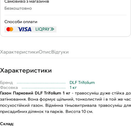
Самовивіз з магазинів
Безкоштовно
Способи оплати
Характеристики
Опис
Відгуки
Характеристики
Бренд
DLF Trifolium
Фасовка
1 кг
Газон Парковий DLF Trifolium 1 кг
- травосуміш дуже стійка до
затінювання. Вона формує щільний, тонколистий і в той же час
посухостійкий газон. Відмінна тіньовитривала травосуміш для
присадибних ділянок та парків. Висота 10 см.
Склад: