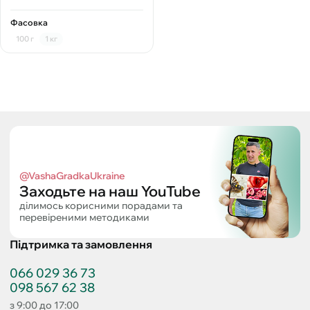
Фасовка
100 г
1 кг
@VashaGradkaUkraine
Заходьте на наш YouTube
ділимось корисними порадами та
перевіреними методиками
Підтримка та замовлення
066 029 36 73
098 567 62 38
з 9:00 до 17:00