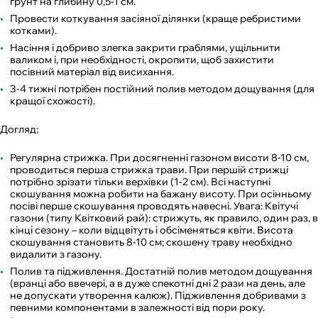
ґрунт на глибину 0,5-1 см.
Провести коткування засіяної ділянки (краще ребристими
котками).
Насіння і добриво злегка закрити граблями, ущільнити
валиком і, при необхідності, окропити, щоб захистити
посівний матеріал від висихання.
3-4 тижні потрібен постійний полив методом дощування (для
кращої схожості).
Догляд:
Регулярна стрижка. При досягненні газоном висоти 8-10 см,
проводиться перша стрижка трави. При першій стрижці
потрібно зрізати тільки верхівки (1-2 см). Всі наступні
скошування можна робити на бажану висоту. При осінньому
посіві перше скошування проводять навесні. Увага: Квітучі
газони (типу Квітковий рай): стрижуть, як правило, один раз, в
кінці сезону – коли відцвітуть і обсіменяться квіти. Висота
скошування становить 8-10 см; скошену траву необхідно
видалити з газону.
Полив та підживлення. Достатній полив методом дощування
(вранці або ввечері, а в дуже спекотні дні 2 рази на день, але
не допускати утворення калюж). Підживлення добривами з
певними компонентами в залежності від пори року.