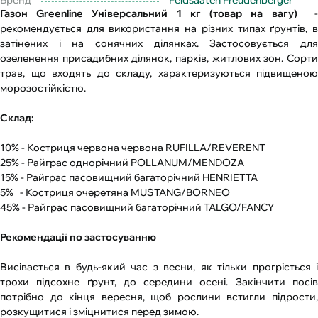
Бренд
Feldsaaten Freudenberger
Газон Greenline Універсальний 1 кг (товар на вагу)
рекомендується для використання на різних типах ґрунтів, в
затінених і на сонячних ділянках. Застосовується для
озеленення присадибних ділянок, парків, житлових зон. Сорти
трав, що входять до складу, характеризуються підвищеною
морозостійкістю.
Склад:
10% - Костриця червона червона RUFILLA/REVERENT
25% - Райграс однорічний POLLANUM/MENDOZA
15% - Райграс пасовищний багаторічний HENRIETTA
5% - Костриця очеретяна MUSTANG/BORNEO
45% - Райграс пасовищний багаторічний TALGO/FANCY
Рекомендації по застосуванню
Висівається в будь-який час з весни, як тільки прогріється і
трохи підсохне ґрунт, до середини осені. Закінчити посів
потрібно до кінця вересня, щоб рослини встигли підрости,
розкущитися і зміцнитися перед зимою.