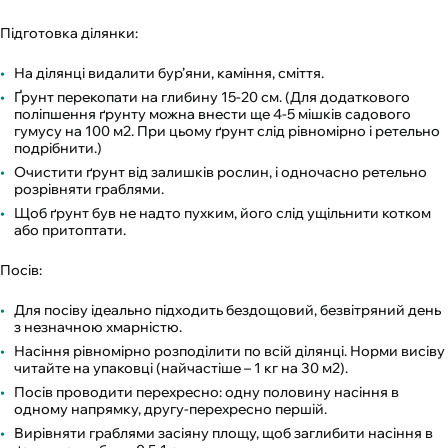
Підготовка ділянки:
На ділянці видалити бур’яни, каміння, сміття.
Ґрунт перекопати на глибину 15-20 см. (Для додаткового
поліпшення ґрунту можна внести ще 4-5 мішків садового
гумусу на 100 м2. При цьому ґрунт слід рівномірно і ретельно
подрібнити.)
Очистити ґрунт від залишків рослин, і одночасно ретельно
розрівняти граблями.
Щоб ґрунт був не надто пухким, його слід ущільнити котком
або притоптати.
Посів:
Для посіву ідеально підходить бездощовий, безвітряний день
з незначною хмарністю.
Насіння рівномірно розподілити по всій ділянці. Норми висіву
читайте на упаковці (найчастіше – 1 кг на 30 м2).
Посів проводити перехресно: одну половину насіння в
одному напрямку, другу-перехресно першій.
Вирівняти граблями засіяну площу, щоб заглибити насіння в