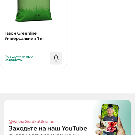
Газон Greenline
Універсальний 1 кг
Повідомити про
наявність
@VashaGradkaUkraine
Заходьте на наш YouTube
ділимось корисними порадами та