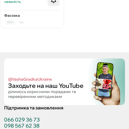
наявність
Фасовка
100 г
1 кг
@VashaGradkaUkraine
Заходьте на наш YouTube
ділимось корисними порадами та
перевіреними методиками
Підтримка та замовлення
066 029 36 73
098 567 62 38