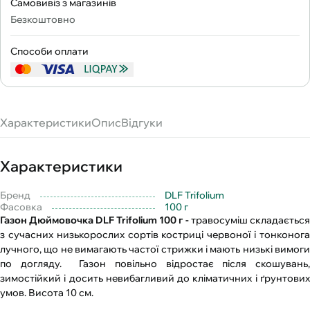
Самовивіз з магазинів
Безкоштовно
Способи оплати
Характеристики
Опис
Відгуки
Характеристики
Бренд
DLF Trifolium
Фасовка
100 г
Газон Дюймовочка DLF Trifolium 100 г -
травосуміш складається
з сучасних низькорослих сортів костриці червоної і тонконога
лучного, що не вимагають частої стрижки і мають низькі вимоги
по догляду. Газон повільно відростає після скошувань,
зимостійкий і досить невибагливий до кліматичних і ґрунтових
умов. Висота 10 см.