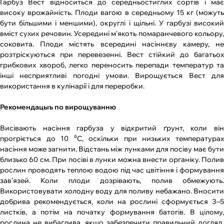
Гарбуз Вест відноситься до середньостиглих сортів і має
високу врожайність. Плоди вагою в середньому 15 кг (можуть
бути більшими і меншими), округлі і щільні. У гарбузі високий
вміст сухих речовин. Усередині м'якоть помаранчевого кольору,
соковита. Плоди містять всередині насіннєву камеру, не
розтріскуються при перевезенні. Вест стійкий до багатьох
грибкових хвороб, легко переносить перепади температур та
інші несприятливі погодні умови. Вирощується Вест для
використання в кулінарії і для переробки.
Рекомендацыъ по вирощуванню
Висівають насіння гарбуза у відкритий ґрунт, коли він
прогріється до 10 ⁰С, оскільки при низьких температурах
насіння може загнити. Відстань між лунками для посіву має бути
близько 60 см. При посіві в лунки можна внести органіку. Полив
рослин проводять теплою водою під час цвітіння і формування
зав'язей. Коли плоди дозрівають, полив обмежують.
Використовувати холодну воду для поливу небажано. Вносити
добрива рекомендується, коли на рослині сформується 3–5
листків, а потім на початку формування батогів. В цілому,
рослина не вибаглива, якщо забезпечити правильний догляд,