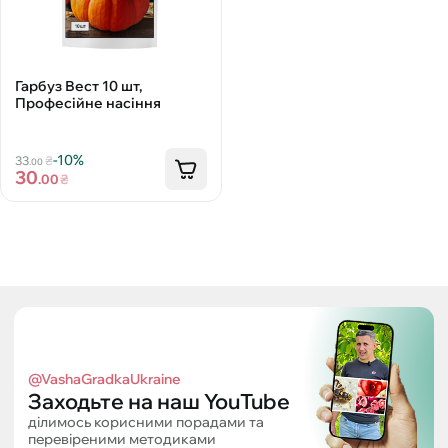
Гарбуз Вест 10 шт,
Професійне насіння
-10%
33
₴
.00
30
.00
₴
@VashaGradkaUkraine
Заходьте на наш YouTube
ділимось корисними порадами та
перевіреними методиками