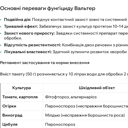
Основні переваги фунгіциду Вальтер
Подвійна дія:
Поєднує контактний захист зовні та системний
Тривалий ефект:
Забезпечує захист культур протягом 10–14 дн
Захист нового приросту:
Завдяки системності препарат перем
обробки.
Відсутність резистентності:
Комбінація двох речовин з різни
Лікувальні властивості:
Здатний зупинити розвиток хвороби на
Регламент застосування та норми внесення
Вміст пакету (50 г) розчиняється у 10 літрах води для обробки 2
Культура
Шкідливий об'єкт
Томати, картопля
Фітофтороз, альтернаріоз
Огірки
Пероноспороз (несправжня борошниста
Виноград
Мілдью (несправжня борошниста роса)
Цибуля
Пероноспороз