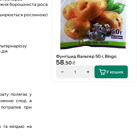
вжня борошниста роса
поширюється рослиною)
альтернаріозу
 дія
Фунгіцид Вальтер 50 г, Bingo
58
.50
₴
У кошик
1
рату полягає у
ненню спор, а
 потрапив при
 та мілдью на