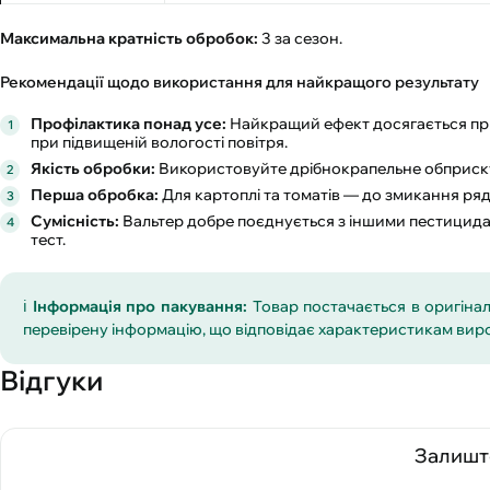
Максимальна кратність обробок:
3 за сезон.
Рекомендації щодо використання для найкращого результату
Профілактика понад усе:
Найкращий ефект досягається при
при підвищеній вологості повітря.
Якість обробки:
Використовуйте дрібнокрапельне обприску
Перша обробка:
Для картоплі та томатів — до змикання рядк
Сумісність:
Вальтер добре поєднується з іншими пестицида
тест.
ℹ️
Інформація про пакування:
Товар постачається в оригінал
перевірену інформацію, що відповідає характеристикам виро
Відгуки
Залиште