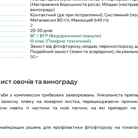
(Несправжня борошниста роса), Мілдью (неспра
винограду)
Контактний (діє при потраплянні), Системний (
Металаксил 80 г/л, Манкоцеб 640 г/к
2
20-30 днів
ВГ / ВГР (Водорозчинні гранули)
III клас (Помірно токсичний)
Захист від фітофторозу, мілдью, пероноспорозу, 
Подвійний захист (зовні та зсередини); лікувальна
50 г
ист овочів та винограду
би з комплексом грибкових захворювань. Унікальність препа
захисну плівку на поверхні листка, перешкоджаючи проник
и навіть ті частини та нові пагони, на які препарат не
найкращих рішень для профілактики фітофторозу на томатах