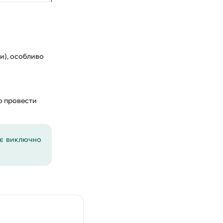
и), особливо
о провести
ає виключно