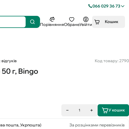
066 029 36 73
Кошик
Порівняння
Обране
Увійти
 відгуків
Код товару: 2790
50 г, Bingo
У кошик
1
ова пошта, Укрпошта)
За розцінками перевізників