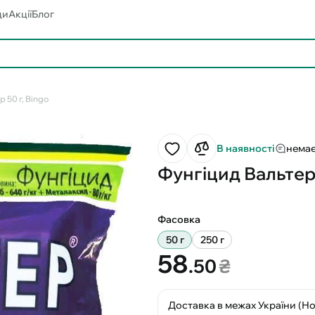
ди
Акції
Блог
 50 г, Bingo
В наявності
немає
Фунгіцид Вальтер 
Фасовка
50 г
250 г
58
.50
₴
Доставка в межах України (Н