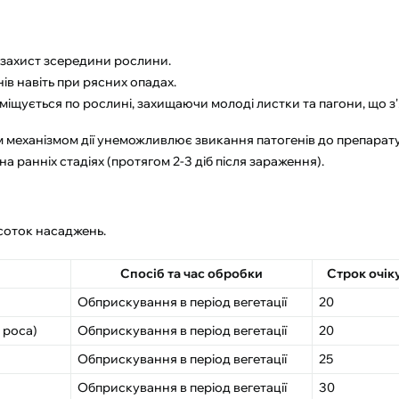
 захист зсередини рослини.
ів навіть при рясних опадах.
іщується по рослині, захищаючи молоді листки та пагони, що з'
м механізмом дії унеможливлює звикання патогенів до препарату
 ранніх стадіях (протягом 2-3 діб після зараження).
 соток насаджень.
Спосіб та час обробки
Строк очіку
Обприскування в період вегетації
20
 роса)
Обприскування в період вегетації
20
Обприскування в період вегетації
25
Обприскування в період вегетації
30