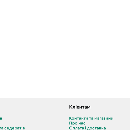
Клієнтам
ів
Контакти та магазини
в
Про нас
та седератів
Оплата і доставка