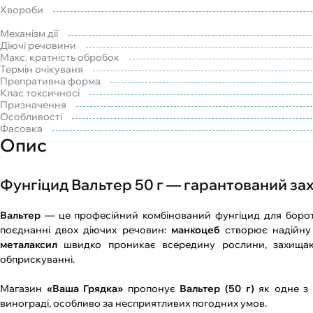
Хвороби
Механізм дії
Діючі речовини
Макс. кратність обробок
Термін очікуваня
Препративна форма
Клас токсичносі
Призначення
Особливості
Фасовка
Опис
Фунгіцид Вальтер 50 г — гарантований зах
Вальтер
— це професійний комбінований фунгіцид для бороть
поєднанні двох діючих речовин:
манкоцеб
створює надійну 
металаксил
швидко проникає всередину рослини, захищаюч
обприскуванні.
Магазин
«Ваша Грядка»
пропонує
Вальтер (50 г)
як одне з 
винограді, особливо за несприятливих погодних умов.