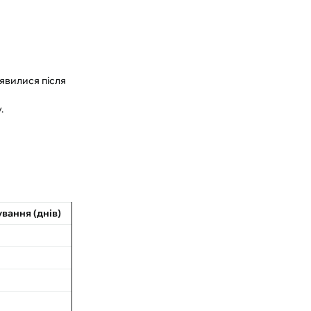
явилися після
.
вання (днів)