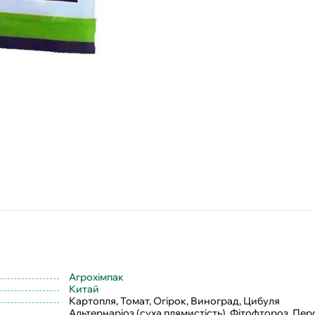
Агрохімпак
Китай
Картопля, Томат, Огірок, Виноград, Цибуля
Альтернаріоз (суха плямистість), Фітофтороз, Пе