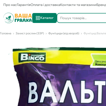
Про нас
Гарантія
Оплата і доставка
Контакти та магазини
Брен
Каталог
Головна
Захист рослин (ЗЗР)
Фунгіциди (від хвороб)
Фунгіцид Вальтер