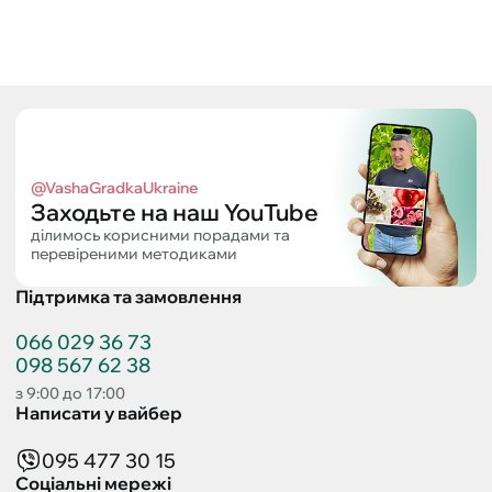
@VashaGradkaUkraine
Заходьте на наш YouTube
ділимось корисними порадами та
перевіреними методиками
Підтримка та замовлення
066 029 36 73
098 567 62 38
з 9:00 до 17:00
Написати у вайбер
095 477 30 15
Соціальні мережі