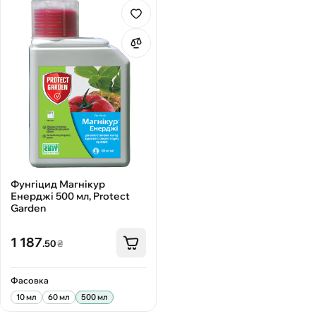
Фунгіцид Магнікур
Енерджі 500 мл, Protect
Garden
1 187
.50
₴
Фасовка
10 мл
60 мл
500 мл