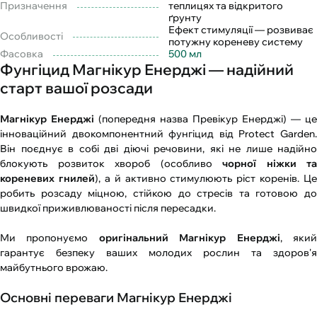
Призначення
теплицях та відкритого
ґрунту
Ефект стимуляції — розвиває
Особливості
потужну кореневу систему
Фасовка
500 мл
Фунгіцид Магнікур Енерджі — надійний
старт вашої розсади
Магнікур Енерджі
(попередня назва Превікур Енерджі) — це
інноваційний двокомпонентний фунгіцид від Protect Garden.
Він поєднує в собі дві діючі речовини, які не лише надійно
блокують розвиток хвороб (особливо
чорної ніжки та
кореневих гнилей
), а й активно стимулюють ріст коренів. Це
робить розсаду міцною, стійкою до стресів та готовою до
швидкої приживлюваності після пересадки.
Ми пропонуємо
оригінальний Магнікур Енерджі
, яки
гарантує безпеку ваших молодих рослин та здоров'я
майбутнього врожаю.
Основні переваги Магнікур Енерджі