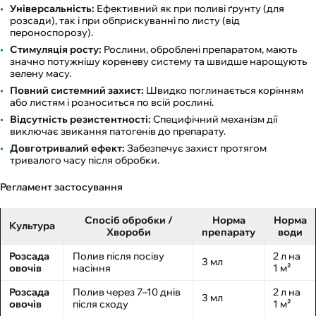
Універсальність:
Ефективний як при поливі ґрунту (для
розсади), так і при обприскуванні по листу (від
пероноспорозу).
Стимуляція росту:
Рослини, оброблені препаратом, мають
значно потужнішу кореневу систему та швидше нарощують
зелену масу.
Повний системний захист:
Швидко поглинається корінням
або листям і розноситься по всій рослині.
Відсутність резистентності:
Специфічний механізм дії
виключає звикання патогенів до препарату.
Довготривалий ефект:
Забезпечує захист протягом
тривалого часу після обробки.
Регламент застосування
Спосіб обробки /
Норма
Норма
Культура
Хвороби
препарату
води
Розсада
Полив після посіву
2 л на
3 мл
овочів
насіння
1 м²
Розсада
Полив через 7–10 днів
2 л на
3 мл
овочів
після сходу
1 м²