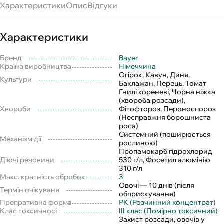
Характеристики
Опис
Відгуки
Характеристики
Бренд
Bayer
Країна виробництва
Німеччина
Огірок, Кавун, Диня,
Культури
Баклажан, Перець, Томат
Гнилі кореневі, Чорна ніжка
(хвороба розсади),
Хвороби
Фітофтороз, Пероноспороз
(Несправжня борошниста
роса)
Системний (поширюється
Механізм дії
рослиною)
Пропамокарб гідрохлорид
Діючі речовини
530 г/л, Фосетил алюмінію
310 г/л
Макс. кратність обробок
3
Овочі — 10 днів (після
Термін очікуваня
обприскування)
Препративна форма
РК (Розчинний концентрат)
Клас токсичносі
III клас (Помірно токсичний)
Захист розсади, овочів у