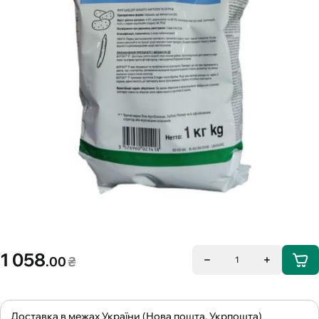
1 058
.00
₴
1
Доставка в межах України (Нова пошта, Укрпошта)