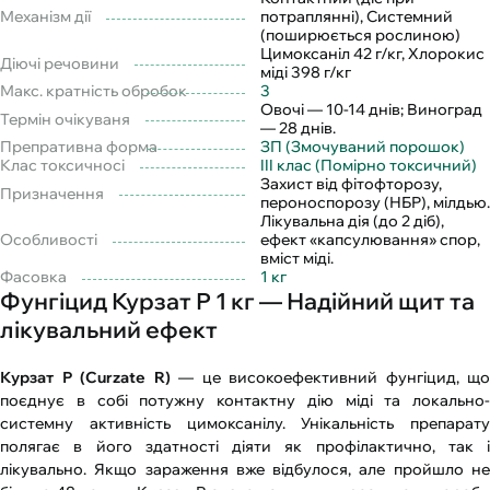
Механізм дії
потраплянні), Системний
(поширюється рослиною)
Цимоксаніл 42 г/кг, Хлорокис
Діючі речовини
міді 398 г/кг
Макс. кратність обробок
3
Овочі — 10-14 днів; Виноград
Термін очікуваня
— 28 днів.
Препративна форма
ЗП (Змочуваний порошок)
Клас токсичносі
III клас (Помірно токсичний)
Захист від фітофторозу,
Призначення
пероноспорозу (НБР), мілдью.
Лікувальна дія (до 2 діб),
Особливості
ефект «капсулювання» спор,
вміст міді.
Фасовка
1 кг
Фунгіцид Курзат Р 1 кг — Надійний щит та
лікувальний ефект
Курзат Р (Curzate R)
— це високоефективний фунгіцид, що
поєднує в собі потужну контактну дію міді та локально-
системну активність цимоксанілу. Унікальність препарату
полягає в його здатності діяти як профілактично, так і
лікувально. Якщо зараження вже відбулося, але пройшло не