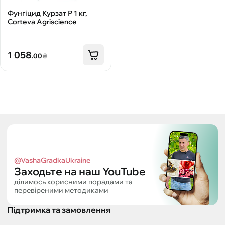
Фунгіцид Курзат Р 1 кг,
Corteva Agriscience
1 058
.00
₴
@VashaGradkaUkraine
Заходьте на наш YouTube
ділимось корисними порадами та
перевіреними методиками
Підтримка та замовлення