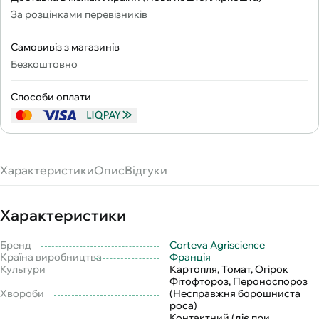
За розцінками перевізників
Самовивіз з магазинів
Безкоштовно
Способи оплати
Характеристики
Опис
Відгуки
Характеристики
Бренд
Corteva Agriscience
Країна виробництва
Франція
Культури
Картопля, Томат, Огірок
Фітофтороз, Пероноспороз
Хвороби
(Несправжня борошниста
роса)
Контактний (діє при