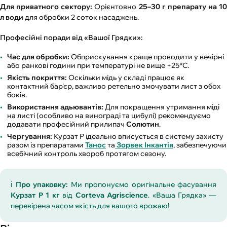
Для приватного сектору:
Орієнтовно
25–30 г препарату на 10
л води
для обробки 2 соток насаджень.
Професійні поради від «Вашої Грядки»:
Час для обробки:
Обприскування краще проводити у вечірні
або ранкові години при температурі не вище +25°C.
Якість покриття:
Оскільки мідь у складі працює як
контактний бар'єр, важливо ретельно змочувати лист з обох
боків.
Використання адьювантів:
Для покращення утримання міді
на листі (особливо на винограді та цибулі) рекомендуємо
додавати професійний прилипач
Солютин
.
Чергування:
Курзат Р ідеально вписується в систему захисту
разом із препаратами
Танос
та
Зорвек Інкантія
, забезпечуючи
всебічний контроль хвороб протягом сезону.
ℹ️
Про упаковку:
Ми пропонуємо оригінальне фасування
Курзат Р 1 кг
від
Corteva Agriscience
. «Ваша Грядка» —
перевірена часом якість для вашого врожаю!