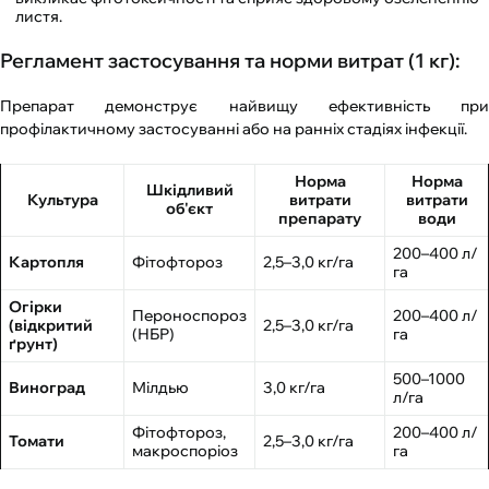
листя.
Регламент застосування та норми витрат (1 кг):
Препарат демонструє найвищу ефективність при
профілактичному застосуванні або на ранніх стадіях інфекції.
Норма
Норма
Шкідливий
Культура
витрати
витрати
об'єкт
препарату
води
200–400 л/
Картопля
Фітофтороз
2,5–3,0 кг/га
га
Огірки
Пероноспороз
200–400 л/
(відкритий
2,5–3,0 кг/га
(НБР)
га
ґрунт)
500–1000
Виноград
Мілдью
3,0 кг/га
л/га
Фітофтороз,
200–400 л/
Томати
2,5–3,0 кг/га
макроспоріоз
га